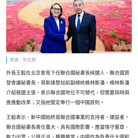
來源：外交部
外長王毅在北京會見下任聯合國秘書長候選人、聯合國貿
發會議秘書長、哥斯達黎加前副總統格林斯潘。格林斯潘
介紹競選主張，表示聯合國地位不可替代，但需要與時俱
進推動改革；又指他堅定奉行一個中國原則。
王毅表示，新中國始終是聯合國事業的支持者、建設者。
聯合國秘書長責任重大，具有國際影響，應當恪守憲章、
能力出眾、公道正派、履職擔當。中國作為負責任大國和