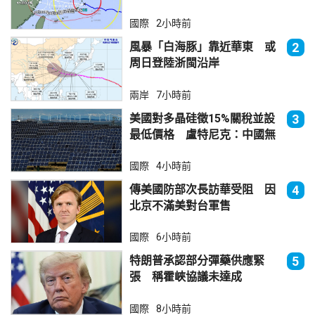
國際
2小時前
風暴「白海豚」靠近華東 或
2
周日登陸浙閩沿岸
兩岸
7小時前
美國對多晶硅徵15%關稅並設
3
最低價格 盧特尼克：中國無
法再傾銷
國際
4小時前
傳美國防部次長訪華受阻 因
4
北京不滿美對台軍售
國際
6小時前
特朗普承認部分彈藥供應緊
5
張 稱霍峽協議未達成
國際
8小時前