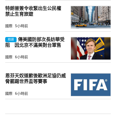
特朗普簽令收緊出生公民權
禁止生育旅遊
國際
5小時前
傳美國防部次長訪華受
精選
阻 因北京不滿美對台軍售
國際
6小時前
恩芬天奴道歉後歐洲足協仍威
脅罷踢世界盃等賽事
國際
6小時前