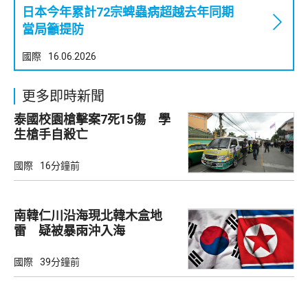
日本今年累計72宗蜱蟲病超越去年同期
當局籲提防
國際
16.06.2026
更多即時新聞
泰國校園槍擊案7死15傷 學
生槍手自殺亡
國際
16分鐘前
南韓仁川沿海現北韓木盒地
雷 疑被暴雨沖入海
國際
39分鐘前