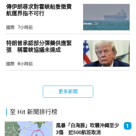
傳伊朗尋求對霍峽船隻徵費
航運界指不可行
國際
7小時前
特朗普承認部分彈藥供應緊
張 稱霍峽協議未達成
國際
8小時前
更多新聞
至 Hit 新聞排行榜
風暴「白海豚」吹襲沖繩至少
1
3傷 近500航班取消