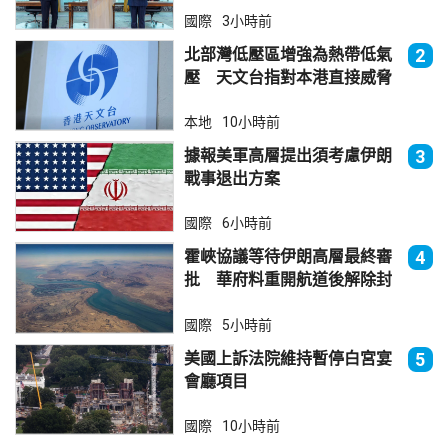
國際
3小時前
北部灣低壓區增強為熱帶低氣
2
壓 天文台指對本港直接威脅
不大
本地
10小時前
據報美軍高層提出須考慮伊朗
3
戰事退出方案
國際
6小時前
霍峽協議等待伊朗高層最終審
4
批 華府料重開航道後解除封
鎖
國際
5小時前
美國上訴法院維持暫停白宮宴
5
會廳項目
國際
10小時前