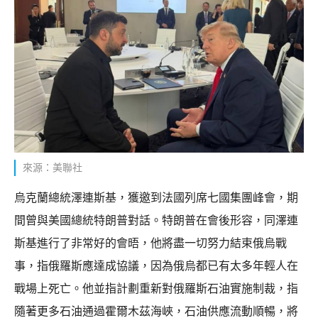
來源：美聯社
烏克蘭總統澤連斯基，獲邀到法國列席七國集團峰會，期
間曾與美國總統特朗普對話。特朗普在會後形容，同澤連
斯基進行了非常好的會晤，他將盡一切努力結束俄烏戰
事，指俄羅斯應達成協議，因為俄烏都已有太多年輕人在
戰場上死亡。他並指計劃重新對俄羅斯石油實施制裁，指
隨著更多石油通過霍爾木茲海峽，石油供應流動順暢，將