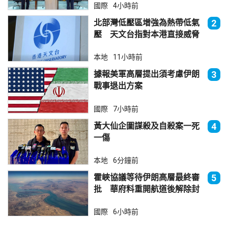
國際
4小時前
北部灣低壓區增強為熱帶低氣
2
壓 天文台指對本港直接威脅
不大
本地
11小時前
據報美軍高層提出須考慮伊朗
3
戰事退出方案
國際
7小時前
黃大仙企圖謀殺及自殺案一死
4
一傷
本地
6分鐘前
霍峽協議等待伊朗高層最終審
5
批 華府料重開航道後解除封
鎖
國際
6小時前