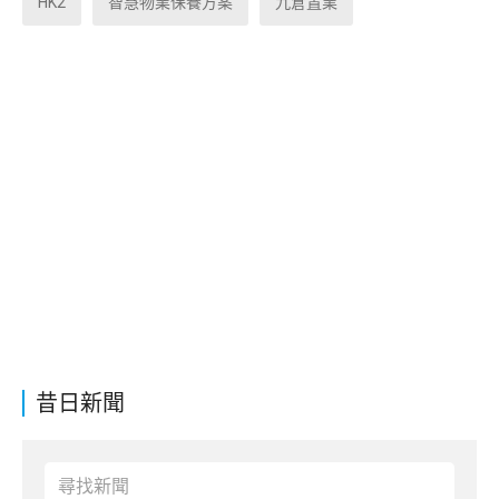
HK2
智慧物業保養方案
九倉置業
昔日新聞