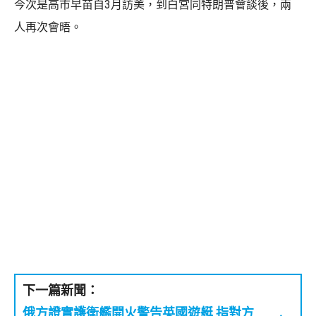
今次是高市早苗自3月訪美，到白宮同特朗普會談後，兩
人再次會晤。
下一篇新聞：
俄方證實護衛艦開火警告英國遊艇 指對方