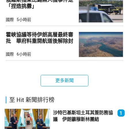
「捏造挑釁」
國際
5小時前
霍峽協議等待伊朗高層最終審
批 華府料重開航道後解除封
鎖
國際
6小時前
更多新聞
至 Hit 新聞排行榜
沙特巴基斯坦土耳其簽防務協
1
議 伊朗籲穆斯林團結