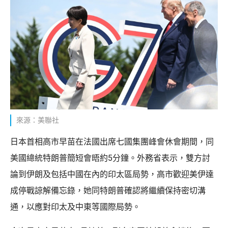
來源：美聯社
日本首相高市早苗在法國出席七國集團峰會休會期間，同
美國總統特朗普簡短會晤約5分鐘。外務省表示，雙方討
論到伊朗及包括中國在內的印太區局勢，高市歡迎美伊達
成停戰諒解備忘錄，她同特朗普確認將繼續保持密切溝
通，以應對印太及中東等國際局勢。