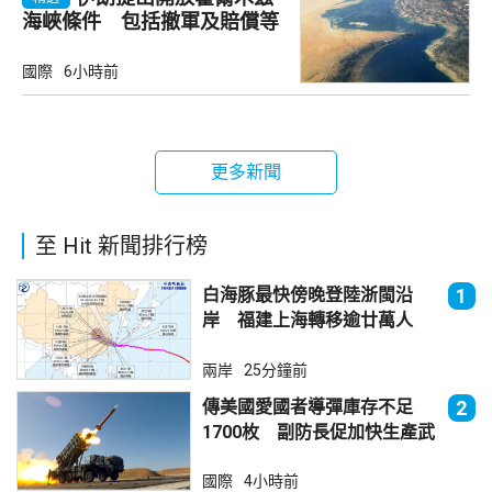
海峽條件 包括撤軍及賠償等
國際
6小時前
更多新聞
至 Hit 新聞排行榜
白海豚最快傍晚登陸浙閩沿
1
岸 福建上海轉移逾廿萬人
兩岸
25分鐘前
傳美國愛國者導彈庫存不足
2
1700枚 副防長促加快生產武
器
國際
4小時前