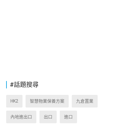
#話題搜尋
HK2
智慧物業保養方案
九倉置業
內地進出口
出口
進口