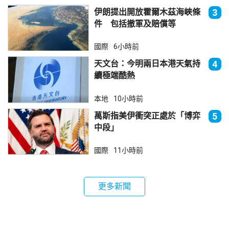
伊朗提出開放霍爾木茲海峽條
3
件 包括撤軍及賠償等
國際
6小時前
天文台：今明兩日本港天氣持
4
續極端酷熱
本地
10小時前
萬斯指美伊衝突正處於「博弈
5
中段」
國際
11小時前
更多新聞