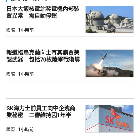
日本大飯核電站發電機內部裝
置異常 需自動停運
國際
1小時前
報道指烏克蘭向土耳其購買美
製武器 包括70枚陸軍戰術導
彈
國際
1小時前
SK海力士前員工向中企洩商
業秘密 二審維持囚1年半
國際
1小時前