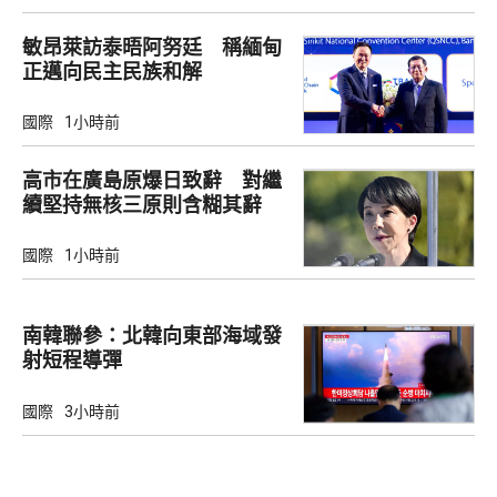
敏昂萊訪泰晤阿努廷 稱緬甸
正邁向民主民族和解
國際
1小時前
高市在廣島原爆日致辭 對繼
續堅持無核三原則含糊其辭
國際
1小時前
南韓聯參：北韓向東部海域發
射短程導彈
國際
3小時前