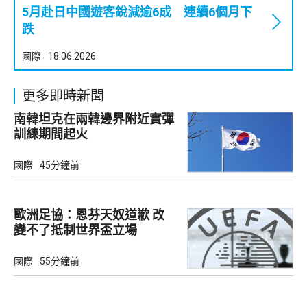
5月赴日中國遊客銳減逾6成 連續6個月下
跌
國際
18.06.2026
更多即時新聞
南韓坦克在兩韓邊界附近實彈
訓練期間起火
國際
45分鐘前
歐洲足協：恩芬天奴道歉 改
變不了抵制世界盃立場
國際
55分鐘前