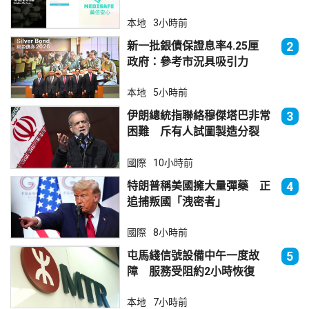
查
本地
3小時前
新一批銀債保證息率4.25厘
2
政府：參考市況具吸引力
本地
5小時前
伊朗總統指聯絡穆傑塔巴非常
3
困難 斥有人試圖製造分裂
國際
10小時前
特朗普稱美國擁大量彈藥 正
4
追捕叛國「洩密者」
國際
8小時前
屯馬綫信號設備中午一度故
5
障 服務受阻約2小時恢復
本地
7小時前