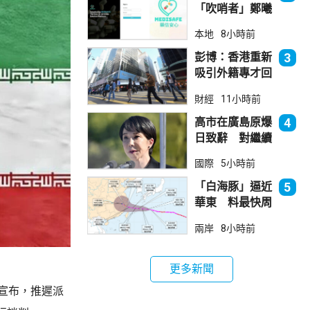
「吹哨者」鄭曦
琳踢保 警：仍
本地
8小時前
進行刑事調查
彭博：香港重新
3
吸引外籍專才回
流
財經
11小時前
高市在廣島原爆
4
日致辭 對繼續
堅持無核三原則
國際
5小時前
含糊其辭
「白海豚」逼近
5
華東 料最快周
日登陸浙閩
兩岸
8小時前
更多新聞
宣布，推遲派