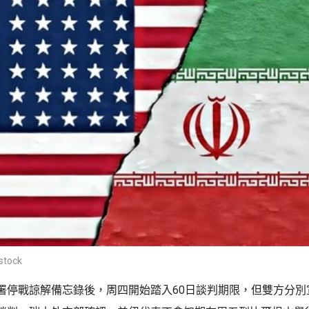
tock
署停戰諒解備忘錄後，周四開始踏入60日談判期限，但雙方分別