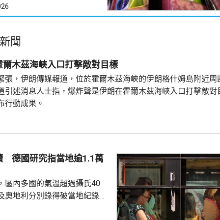
026
新聞
霍爾木茲海峽入口打擊敵對目標
緊張，伊朗傳媒報道，位於霍爾木茲海峽的伊朗格什姆島附近周
道引述消息人士指，爆炸聲是伊朗在霍爾木茲海峽入口打擊敵對
布行動成果。
 德國研究指當地逾1.1萬
，區內多國的氣溫超過攝氏40
及奧地利分別錄得破當地紀錄的
1.2度。德國有研究報告指，截至上