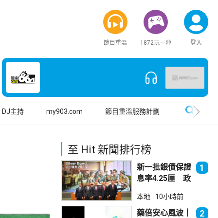
節目重溫
1872玩一陣
登入
搜尋
DJ主持
my903.com
節目重溫服務計劃
至 Hit 新聞排行榜
新一批銀債保證
1
息率4.25厘 政
府：參考市況具
本地
10小時前
吸引力
藥倍安心風波｜
2