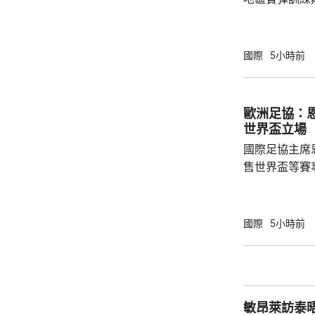
事發在京畿道
處射擊訓練場
甲旅，上午完
國際
5小時前
起火，火勢由
火海。報道指
人員，要求停
歐洲足協：
部門正調查起
世界盃立場
國際足協主席
售世界盃等賽
下台壓力。國
特召開緊急危
歉；國際足協
國際
5小時前
天奴，但承認
誤，已致函理
諾會確保類似事件不再
恩芬天奴作出
敏昂萊訪泰
等國際足協相關