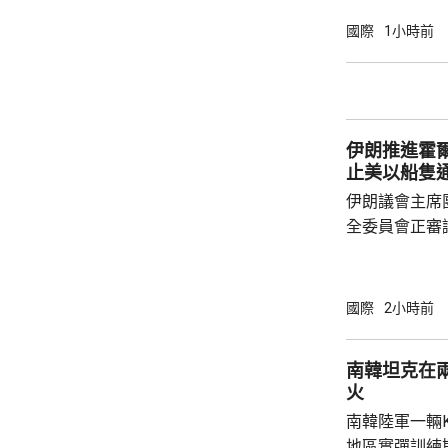
月26日，德國
死，打破20
國際
1小時前
錄。義大利將
的高溫預警區
陽光直射，盡
伊朗推進霍
止美以船隻
伊朗議會主席
全委員會正審
初稿，內容包
國家的船隻通
民用貨物不得
國際
2小時前
陣線」行動的
又規定，對伊
南韓坦克在
成賠償前無法
火
的許可。 根據方案，違反相關規定者，將被處
南韓陸軍一輛
以最高達貨物價
地區實彈訓練