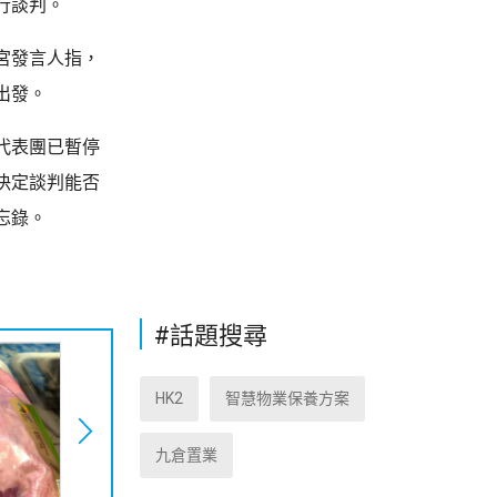
行談判。
宮發言人指，
出發。
代表團已暫停
決定談判能否
忘錄。
#話題搜尋
HK2
智慧物業保養方案
九倉置業