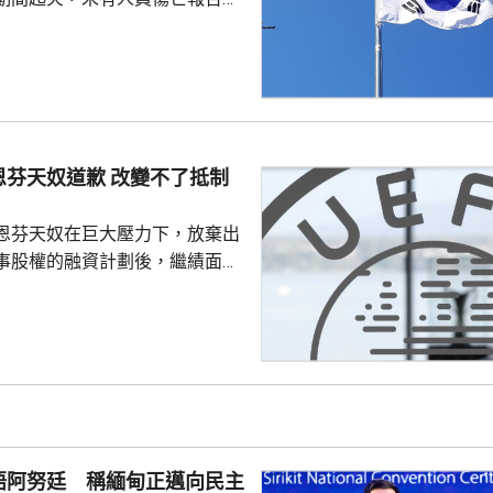
抱川市、距離兩韓邊界25公里一
，出事坦克來自第五軍團第五裝
成射擊訓練、前往集結地點途中
動力艙開始蔓延，全車其後陷入
，其他坦克發現後隨即通知車組
車並安全疏散，南韓軍方和消防
恩芬天奴道歉 改變不了抵制
火原因。
恩芬天奴在巨大壓力下，放棄出
事股權的融資計劃後，繼績面臨
際足協領導層在摩洛哥首都拉巴
機會議，恩芬天奴承認錯誤及道
會後發聲明，重申全力支持恩芬
出售賽事股權的計劃是犯下錯
事會和211個成員協會道歉，承
發生。 歐洲足協表示，
道歉，改變不了他們抵制世界盃
晤阿努廷 稱緬甸正邁向民主
賽事的立場，他們對恩芬...