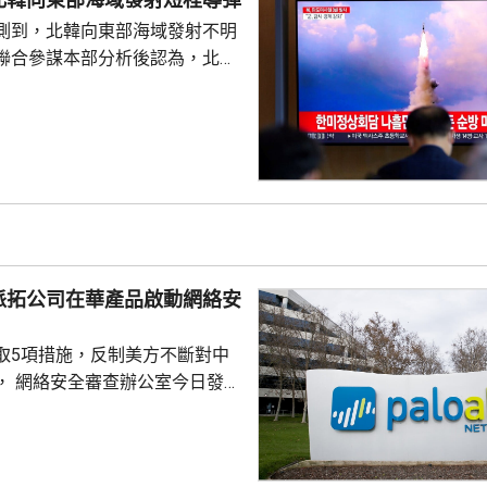
 高市在儀式結束後的記者會亦拒
測到，北韓向東部海域發射不明
三文件」時是否堅持...
聯合參謀本部分析後認為，北韓
導彈，加強監視警戒，並與美日
導彈的信息，保持戒備態勢。 今
42日再度發射彈道導彈，也是今
0次。美國與南韓今個月將舉行戰
自由護盾」聯合軍演，分析認
試射導彈是向美韓表達不滿，並
。
派拓公司在華產品啟動網絡安
取5項措施，反制美方不斷對中
， 網絡安全審查辦公室今日發公
全公司、派拓（Palo Alto
s）在華銷售產品啟動網絡安全審查。
障關鍵信息基礎設施安全穩定運