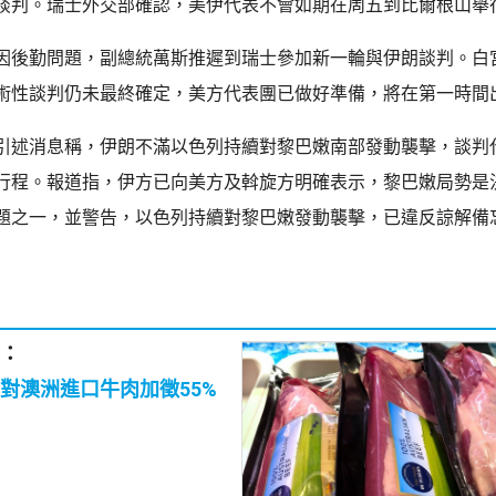
談判。瑞士外交部確認，美伊代表不會如期在周五到比爾根山舉
因後勤問題，副總統萬斯推遲到瑞士參加新一輪與伊朗談判。白
術性談判仍未最終確定，美方代表團已做好準備，將在第一時間
引述消息稱，伊朗不滿以色列持續對黎巴嫩南部發動襲擊，談判
行程。報道指，伊方已向美方及斡旋方明確表示，黎巴嫩局勢是
題之一，並警告，以色列持續對黎巴嫩發動襲擊，已違反諒解備
：
對澳洲進口牛肉加徵55%