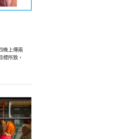
四晚上傳兩
目標所致，