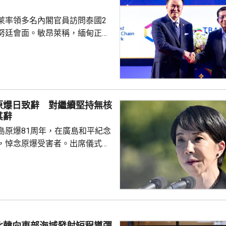
萊率領多名內閣官員訪問泰國2
努廷會面。敏昂萊稱，緬甸正重
新政府正致力恢復穩定與和平、
；外交方面，將與鄰國干固友好
與東盟建立更良好關係。阿努廷
當選總統，又指支持緬甸參與東
又見證簽署多項諒解備忘錄，涵
原爆日致辭 對繼續堅持無核
問題、流經兩國河流的水質管
其辭
等。 今次是敏昂萊繼訪
島原爆81周年，在廣島和平紀念
老撾後，近月出訪的第四個...
，悼念原爆受害者。出席儀式的
致辭時指，日本堅持「無核三原
界上唯一遭受核爆的國家，肩負
世界而繼續不懈努力的使命。 不
分析，高市致辭中有關「無核三
含糊其辭，雖然提到日本現在堅
，但並未明確表示日本將繼續堅
北韓向東部海域發射短程導彈