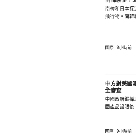
持有關原則。
南韓和日本探
絕就修訂「安保
飛行物。南韓
發射短程彈道
共享北韓彈道
次是北韓時隔
年以來的第1
國際
8小時前
區級的「乙支
為，北韓今次
展示軍事威懾
中方對美國
全審查
中國政府繼採
國產品設限後
告，對美國網絡安
Network
公告指，為保
國際
9小時前