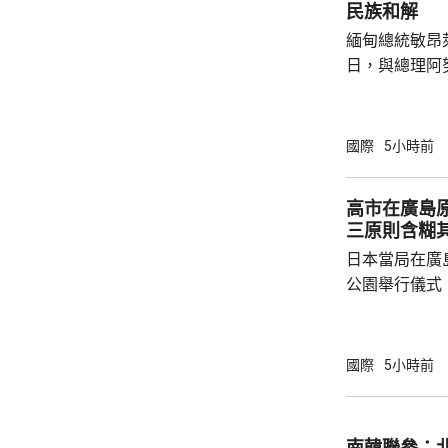
民族和解
緬甸總統敏昂
日，與總理阿
新邁向民主，
達成民族和解
關係，並尋求
國際
5小時前
就祝賀敏昂萊
盟事務。兩人
高市在廣島
蓋緬甸籍勞工
三原則含糊
理，以及太空觀測技術
日本當局在廣
問中國、印度和
公園舉行儀式
首相高市早苗
則」，作為世
為實現無核武
國際
5小時前
過，日本傳媒
原則」的表態
持無核三原則
南韓聯參：