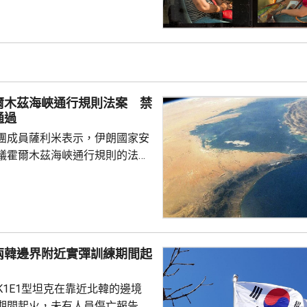
今年已有超過1.1萬人高溫致
16年以來當地的相關死亡人數紀
全國所有主要城市列為最高級別
域。當局呼籲居民和遊客避免被
可能留在室內及多喝水。
爾木茲海峽通行規則法案 禁
通過
團成員薩利米表示，伊朗國家安
議霍爾木茲海峽通行規則的法案
括禁止美國、以色列及其他敵對
過海峽；與以色列有關的軍用和
通過有關區域；參與針對「抵抗
船隻或貨物亦被禁止通行。方案
朗造成損失的國家和個人，在完
兩韓邊界附近實彈訓練期間起
獲得通過霍爾木茲海峽和波斯灣
K1E1型坦克在靠近北韓的邊境
值20%的罰款。伊朗政...
期間起火，未有人員傷亡報告。