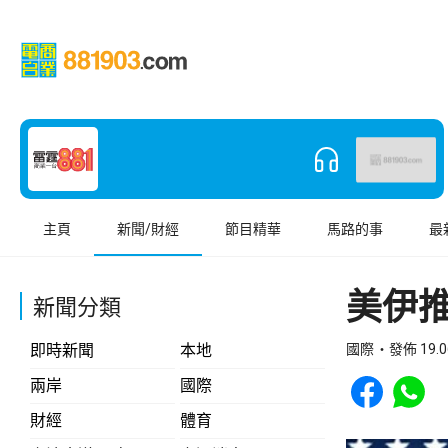
主頁
新聞/財經
節目精華
馬路的事
最
美伊
新聞分類
即時新聞
本地
國際
發佈 19.0
Share to Face
Share t
兩岸
國際
財經
體育