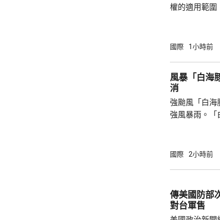
權的適用範圍
政命令規定，
外國勢力的人
會自動獲得美
國際
1小時前
美生育，令子女
在白宮見記者
風暴「白海豚
用，「生育旅
消
可能有數十萬
強颱風「白海
公民身份，因此
強風暴雨。「
和鹿兒島縣奄
小時144公里
里，風力足以
國際
2小時前
繩本島和奄美
響，24小時降
地居民提防強風和河
傳美國防部
沖繩和鹿兒島
對台軍售
亦有300班機
美國政治新聞網