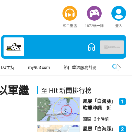
節目重溫
1872玩一陣
登入
搜尋
DJ主持
my903.com
節目重溫服務計劃
以軍繼
至 Hit 新聞排行榜
風暴「白海豚」
1
吹襲沖繩 近
500航班取消
國際
2小時前
風暴「白海豚」
2