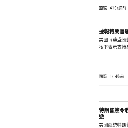
產品設定最低
國際
41分鐘前
元；晶圓每公斤
美仙；太陽能組件每
商務部制定計
據報特朗普
新或擴建多晶
美國《華盛頓
施，並在2029年
私下表示支持
2028年大選。 報道指，特朗普約兩周前在
宮橢圓形辦公
斯能代表共和
朗普的顧問形
國際
1小時前
「接班」，但
特朗普何時會
同時引述接近
性格反覆多變，
特朗普簽令
遊
美國總統特朗