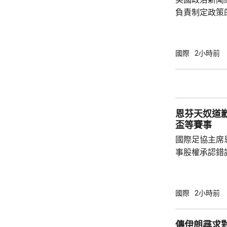
負責制定政策
國的計劃受阻
是不滿華府去年
售案。 報道指，科爾比認為美中關係過去一年
國際
2小時前
因為關稅、出
在南海的軍事
訪問中國有助
爭取中方的訪
恩芬天奴道
演講，要求國防
盃等賽事
國際足協主席
事股權承認錯
持後，仍未能
的威脅。 歐洲足協發表聲明，指他們提出了明
確條件，第一
國際
2小時前
二是必須確保
犯。但這些條
傳伊朗尋求