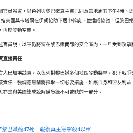
國官員報道，以色列與黎巴嫩真主黨已同意當地周五下午4時、
，指美國與卡塔爾在伊朗協助下居中斡旋，並達成協議。但黎巴
，再度發動空襲。
述官員說，以軍仍將留在黎巴嫩南部的安全區內，一旦受到攻擊
責直接責任
言人巴加埃譴責，以色列對黎巴嫩多個地區發動襲擊，犯下戰爭
接責任，強調德黑蘭將採取一切必要措施，維護自身和盟友利益
火亦是與美國達成諒解備忘錄不可或缺的一部分。
黎巴嫩釀47死 報復真主黨擊殺4以軍