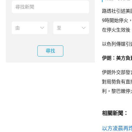
路透社引述美
9時開始停火
在停火生效後
以色列傳媒引
尋找
伊朗：美方負
伊朗外交部發
對局勢負有直
利，黎巴嫩停
相關新聞：
以方凌晨再炸