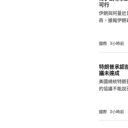
芬天奴擔任國
可行
足球員協會則
伊朗與阿曼近
商，據報伊朗
等於貨物價值
運界消息指，
已制裁伊朗負
國際
3小時前
海峽管理局」
受伊朗政府提
境費，將引起
特朗普承認
結。 業界人士指，另一個複雜因素是，英國保
議未達成
險機構「勞合社
美國總統特朗
的協議不能說
上已經開放，
進展良好，相信
在白宮見記者
國際
3小時前
緊張，但已每
的彈藥供應幾