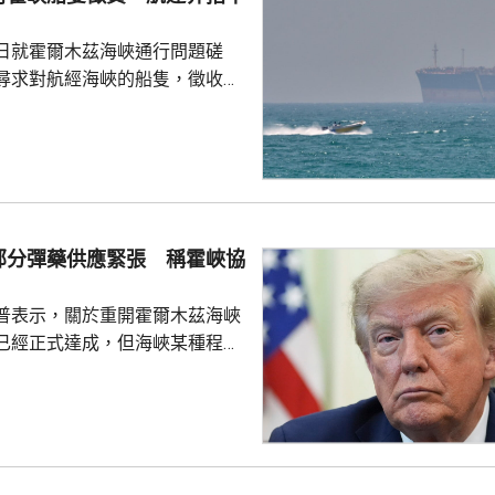
際足協主席失去信心。國際職業
指責恩芬天奴嚴重濫用職權。
日就霍爾木茲海峽通行問題磋
尋求對航經海峽的船隻，徵收相
5%至7%的費用。路透社引述航
相關過境費難以實施，因為美國
責管理霍爾木茲海峽的「波斯灣
，美國財政部亦禁止美國人員接
供的通行服務；若向伊朗繳付過
合規問題，可能導致資產被凍
部分彈藥供應緊張 稱霍峽協
」上月底為戰爭保險承保人...
普表示，關於重開霍爾木茲海峽
已經正式達成，但海峽某種程度
又指美方正參與相關談判，整體
美伊戰事將很快結束。 特朗普
時，承認美軍部分彈藥供應比較
日補充庫存，又指部分威力強大
乎無限，強調美國國防企業正在