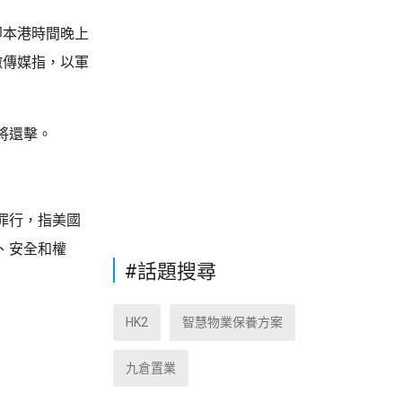
即本港時間晚上
嫩傳媒指，以軍
將還擊。
罪行，指美國
、安全和權
#話題搜尋
HK2
智慧物業保養方案
九倉置業