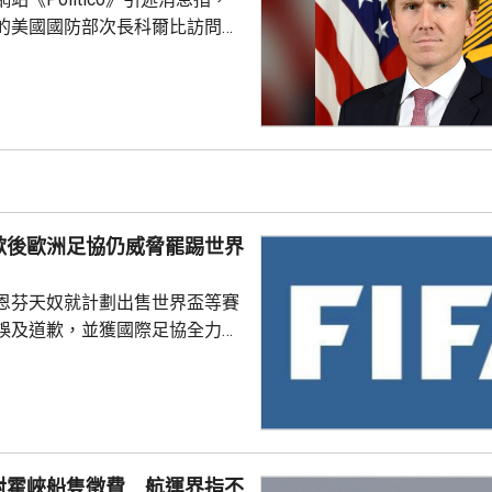
的美國國防部次長科爾比訪問中
，形容北京對此態度冷淡，原因
12月批准110億美元的對台軍
口限制、台海局勢，以至解放軍
活動而動盪不安，五角大樓官員
穩定兩國關係，他最近數月一直
問邀請，並在中國國防大學發表
歉後歐洲足協仍威脅罷踢世界
部官員與北...
恩芬天奴就計劃出售世界盃等賽
誤及道歉，並獲國際足協全力支
化解歐洲足協杯葛世界盃等賽事
是撤回出售賽事股權的提議，第
這類破壞比賽面貌的行徑絕不再
件仍未達到。聲明同時重申對恩
對霍峽船隻徵費 航運界指不