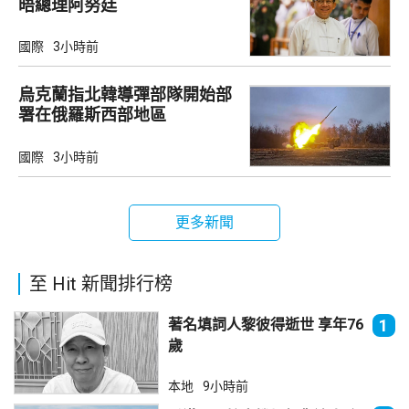
晤總理阿努廷
國際
3小時前
烏克蘭指北韓導彈部隊開始部
署在俄羅斯西部地區
國際
3小時前
更多新聞
至 Hit 新聞排行榜
著名填詞人黎彼得逝世 享年76
1
歲
本地
9小時前