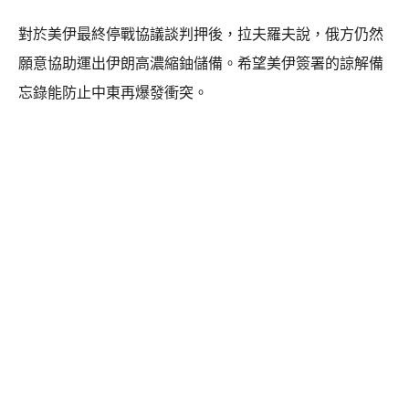
對於美伊最終停戰協議談判押後，拉夫羅夫說，俄方仍然
願意協助運出伊朗高濃縮鈾儲備。希望美伊簽署的諒解備
忘錄能防止中東再爆發衝突。