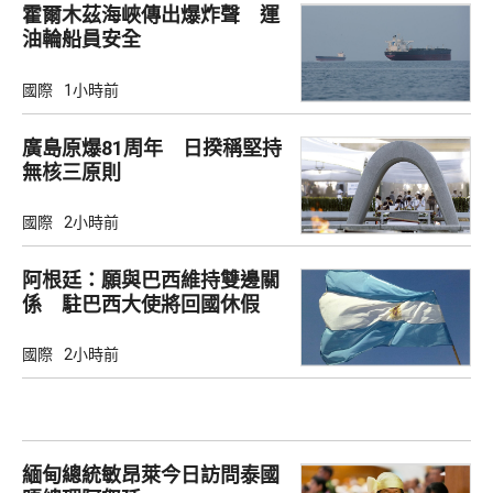
霍爾木茲海峽傳出爆炸聲 運
油輪船員安全
國際
1小時前
廣島原爆81周年 日揆稱堅持
無核三原則
國際
2小時前
阿根廷：願與巴西維持雙邊關
係 駐巴西大使將回國休假
國際
2小時前
緬甸總統敏昂萊今日訪問泰國