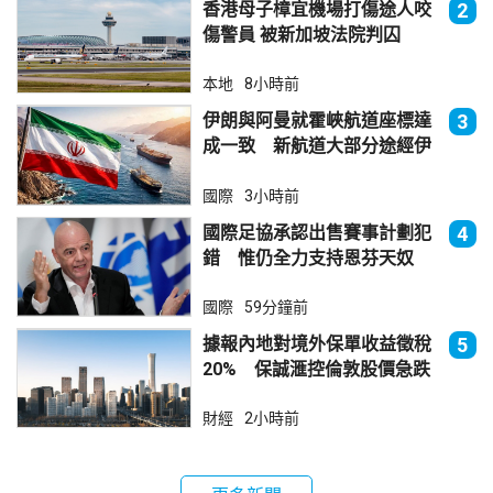
香港母子樟宜機場打傷途人咬
2
傷警員 被新加坡法院判囚
本地
8小時前
伊朗與阿曼就霍峽航道座標達
3
成一致 新航道大部分途經伊
朗領海
國際
3小時前
國際足協承認出售賽事計劃犯
4
錯 惟仍全力支持恩芬天奴
國際
59分鐘前
據報內地對境外保單收益徵稅
5
20% 保誠滙控倫敦股價急跌
財經
2小時前