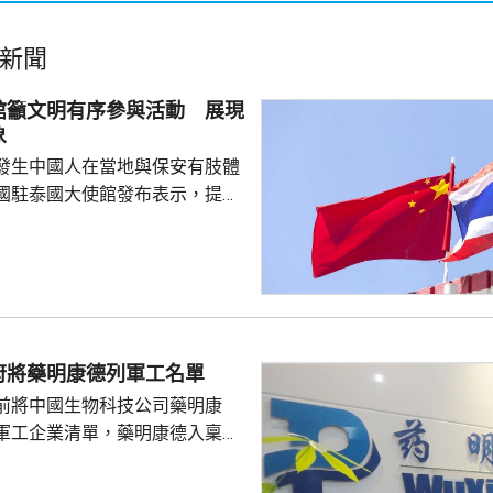
新聞
館籲文明有序參與活動 展現
象
發生中國人在當地與保安有肢體
國駐泰國大使館發布表示，提醒
要遵守當地法律法規，文明有序
覺服從活動現場秩序和管理規
、禮貌待人，展現中國公民良好
當地民眾，珍惜和自覺維護「中
又指，參與活動的
好準備，了解活動規則，包括入
府將藥明康德列軍工名單
帶物品等要求，如發生糾紛或合
前將中國生物科技公司藥明康
，應保持冷靜，依法理性維...
軍工企業清單，藥明康德入稟法
決定。美國聯邦地區法院星期五
欠缺證據，證明有關決定的合理