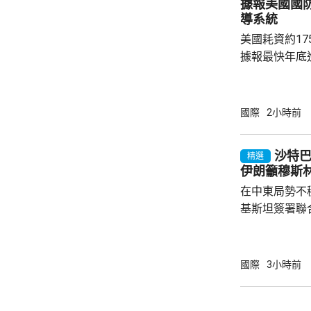
據報美國國
每人涉及的費用
導系統
美國耗資約1
據報最快年底
行測試。 彭博社引述消息人士指，研發階段的
測試包括一次地
年進行兩次飛
國際
2小時前
標區域；到2
國防部將根據
沙特
精選
行篩選。消息
伊朗籲穆斯
面測試，政府
在中東局勢不
預料美國太空部
基斯坦簽署聯
武裝攻擊，都會
去數個月多次
伊朗支持的也
國際
3小時前
示，協議可被
果攻擊沙特將