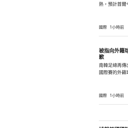
熱，預計首爾
達37度；東
中部地區下午
天氣。 高溫天氣可能引致健康問題。南韓當局
國際
1小時前
公布，與高溫
兩倍；2011至
2016至202
被指向外籍
落，但仍有6
歉
例亦有所增加，.
南韓足總再傳
國際賽的外籍
六發聲明致歉
公眾失望和擔
革，保證加強
國際
1小時前
足公眾的期望。 南韓傳媒近日報道，20
一份政府審計報
月至翌年3月
俗場所，向十