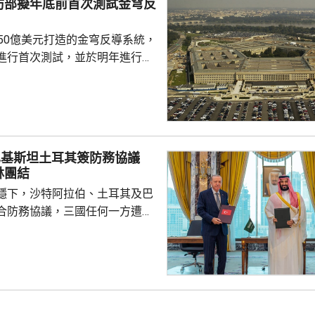
防部擬年底前首次測試金穹反
由數十萬至近百萬韓...
750億美元打造的金穹反導系統，
進行首次測試，並於明年進行飛
面測試，之後會在2027和28
行測試，將攔截器發射到空中目
029年進行的目標攔截擊落測試。
參與企業的成本和效能等指標進
巴基斯坦土耳其簽防務協議
人士指，如果年底前順利完成地
林團結
會向相關公司支付6000萬美元，
穩下，沙特阿拉伯、土耳其及巴
隊會由...
合防務協議，三國任何一方遭受
被視為對三國的攻擊。 沙特過
受到美伊戰事波及，同時受到獲
門胡塞武裝攻擊。有沙特官員表
視為對伊朗的一個警告，顯示如
會引起的後果，包括令巴基斯坦