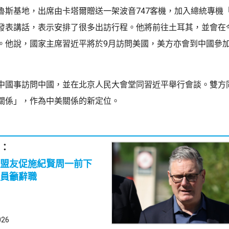
魯斯基地，出席由卡塔爾贈送一架波音747客機，加入總統專機
發表講話，表示安排了很多出訪行程。他將前往土耳其，並會在
。他說，國家主席習近平將於9月訪問美國，美方亦會到中國參
中國事訪問中國，並在北京人民大會堂同習近平舉行會談。雙方
關係」，作為中美關係的新定位。
：
盟友促施紀賢周一前下
員籲辭職
026