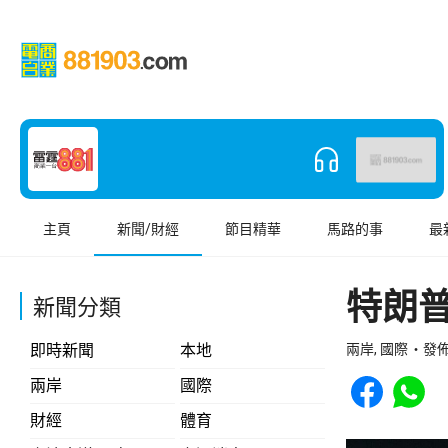
主頁
新聞/財經
節目精華
馬路的事
最
特朗
新聞分類
即時新聞
本地
兩岸, 國際
發佈 
Share to Face
Share t
兩岸
國際
財經
體育