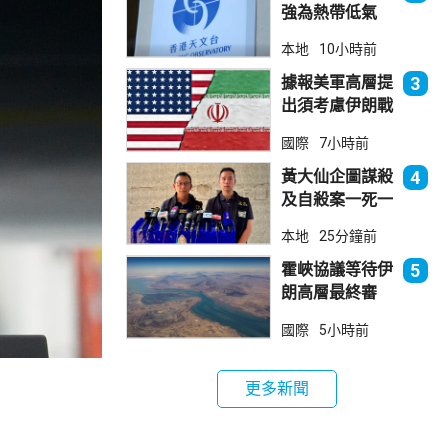
強為熱帶低氣
壓 天文台指對
本地
10小時前
本港直接威脅不
大
據報美軍高層提
3
出須考慮伊朗戰
事退出方案
國際
7小時前
黃大仙企圖謀殺
4
及自殺案一死一
傷 據了解曾因
本地
25分鐘前
噪音爭執
霍峽協議等待伊
5
朗高層最終審
批 華府料重開
國際
5小時前
航道後解除封鎖
更多新聞