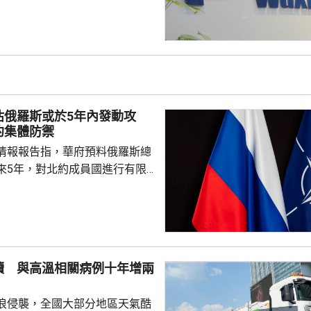
止執行決定。藥明康德對法院裁
認為此舉減輕公司被列入名單所
響，相信在客觀公平的司法審訊
 美國國防部6月將阿
及比亞迪等中國企業，列為支援
，多間被列入名單的公司事...
估俄羅斯或於5年內發動攻
約集體防禦
情報報告指，華府預料俄羅斯總
來5年，對北約成員國進行有限
測試北約團結程度，以及對集體
攻擊或小規模入侵等，最有可能
的海三國或波蘭採取行動；有華
都相信，如果普京未能找到體面
續 與高溫相關病例十年增兩
戰事的方式，便可能會升級對北
浪侵襲，全國大部分地區天氣酷
在必要時作出防衛和威...