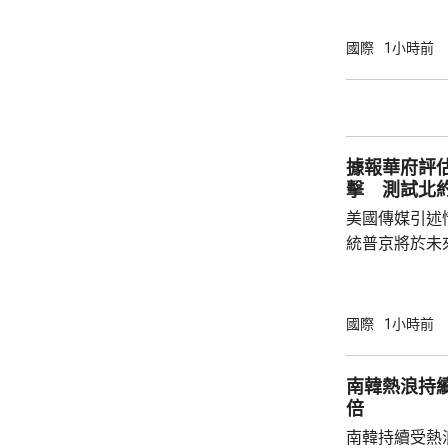
性，並頒令阻
決表示歡迎，
國際
1小時前
帶來的不利影
後，事實終將不辯自明。
里巴巴、百度
中國軍方的實體
據報華府評
擊 測試北
美國傳媒引述
統普京將於未
度的攻擊，以
防禦的決心。 據報報告列出多個攻擊的可能
性，包括網絡
國際
1小時前
的是針對波羅
府和北約官員
南韓熱浪持
地結束烏克蘭
倍
約的衝突。 北約拒絕置評，只表示一直評估不
南韓持續受熱
同情況，準備好