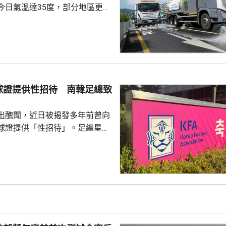
今日氣溫達35度，部分地區更高
部沿海地區將有強降雨，首都圏和
亦會有零星降雨，有助緩解高溫
天氣相關的病例，過去10年增加
2015每年平均有215宗，到
0年增至658宗，過去5年稍為回
球證提供性招待 南韓足總致
38宗。與高溫天氣有關的死亡病
..
出醜聞，近日被揭發多年前曾向
球證提供「性招待」。足總星期
，指對於近期圍繞足總的爭議令
憂深表歉意，承諾進行全面改
組織內部的透明度和誠信，以滿
16年
告顯示，南韓足總在2011年3
期間，曾在首爾、蔚山等地的風
多名外籍球證提供「性招待」，