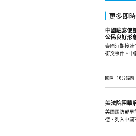
更多即時
中國駐泰使
公民良好形
泰國近期接連
衝突事件。中
到泰國的公民
參與活動，自
定，文明旅遊
國際
18分鐘前
形象，並尊重
泰一家親」傳統友誼。 使館
公民要提前做
美法院阻華
場、拍攝、攜
美國國防部早
法權益受到侵害
德，列入中國
院挑戰華府的
裁定，國防部