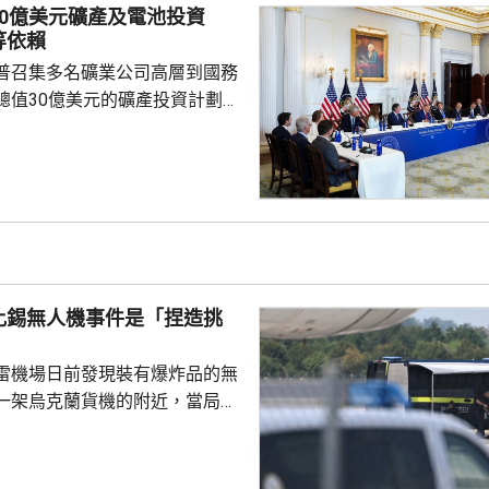
戰事急劇擴大。 區內多個國
30億美元礦產及電池投資
作組織都表示歡迎協議。不過伊
等依賴
全與外交政策委員會...
普召集多名礦業公司高層到國務
總值30億美元的礦產投資計劃，
依賴。 特朗普指，各項
為美國創造大量就業機會，同時
與安全，重新奪回美國作為世界
的地位，令美國毋須再依賴敵對
當地一間電
供14億美元貸款，以擴大電池生
尼蘇達州一間磁鐵製造公司，投
比錫無人機事件是「捏造挑
另外，華府亦...
雷機場日前發現裝有爆炸品的無
一架烏克蘭貨機的附近，當局認
國勢力，但暫時未有歸咎於任何
就暗指是俄羅斯所為。俄羅斯駐
隔兩日後聲明，指事件是捏造的