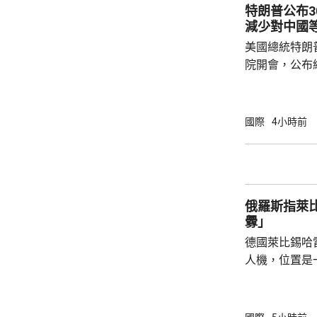
和土耳其介入，令
特朗普公布
家和伊斯蘭合
減少對中國
朗議會的國家安
美國總統特朗
院開會，公布
以減少對中國等國家的
投資計劃將會
加強經濟穩定
國際
4小時前
礦產超級大國
的國家獲得資源。 投資計劃包括向
池材料公司提
產，以及向明
俄羅斯指萊
資1.5億美元。
釁」
德國萊比錫哈
人機，位置是
為可能涉及外
一方，烏克蘭
德國大使館事