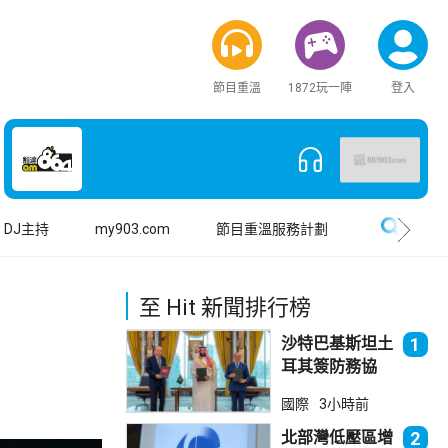
節目重溫
1872玩一陣
登入
搜尋
DJ主持
my903.com
節目重溫服務計劃
至 Hit 新聞排行榜
沙特巴基斯坦土
1
耳其簽防務協
議 伊朗籲穆斯
國際
3小時前
林團結
北部灣低壓區增
2