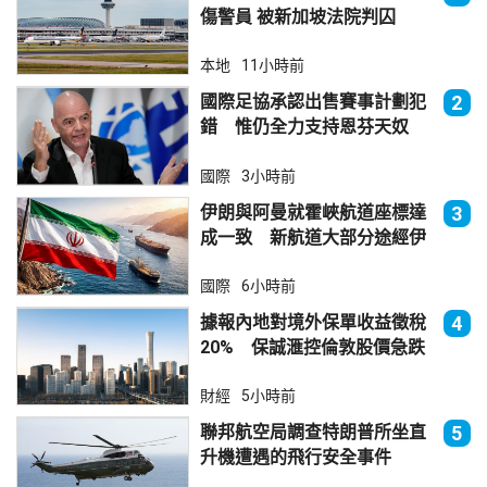
傷警員 被新加坡法院判囚
本地
11小時前
國際足協承認出售賽事計劃犯
2
錯 惟仍全力支持恩芬天奴
國際
3小時前
伊朗與阿曼就霍峽航道座標達
3
成一致 新航道大部分途經伊
朗領海
國際
6小時前
據報內地對境外保單收益徵稅
4
20% 保誠滙控倫敦股價急跌
財經
5小時前
聯邦航空局調查特朗普所坐直
5
升機遭遇的飛行安全事件