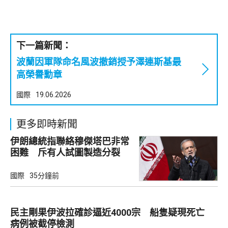
下一篇新聞：
波蘭因軍隊命名風波撤銷授予澤連斯基最
高榮譽勳章
國際
19.06.2026
更多即時新聞
伊朗總統指聯絡穆傑塔巴非常
困難 斥有人試圖製造分裂
國際
35分鐘前
民主剛果伊波拉確診逼近4000宗 船隻疑現死亡
病例被截停檢測