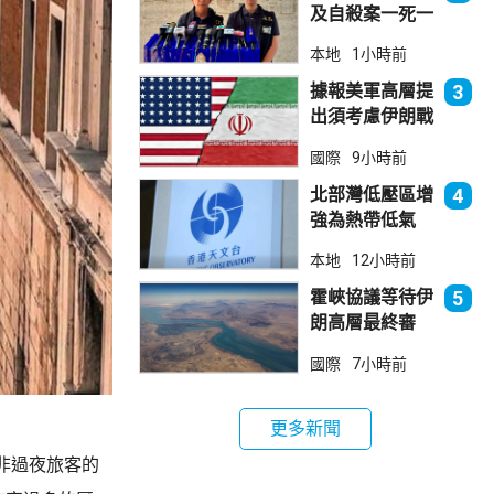
及自殺案一死一
傷
本地
1小時前
據報美軍高層提
3
出須考慮伊朗戰
事退出方案
國際
9小時前
北部灣低壓區增
4
強為熱帶低氣
壓 天文台指對
本地
12小時前
本港直接威脅不
大
霍峽協議等待伊
5
朗高層最終審
批 華府料重開
國際
7小時前
航道後解除封鎖
更多新聞
非過夜旅客的