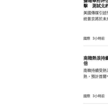
據報華府評
里巴巴、百度
擊 測試北
中國軍方的實體
美國傳媒引述
統普京將於未
度的攻擊，以
防禦的決心。 據報報告列出多個攻擊的可能
性，包括網絡
國際
3小時前
的是針對波羅
府和北約官員
地結束烏克蘭
南韓熱浪持
約的衝突。 北約拒絕置評，只表示一直評估不
倍
同情況，準備好
南韓持續受熱
熱，預計首爾
達37度；東
中部地區下午
天氣。 高溫天氣可能引致健康問題。南韓當局
國際
3小時前
公布，與高溫
兩倍；2011至