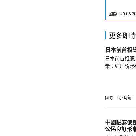
國際
20.06.2
更多即時
日本前首相
日本前首相細
策；細川護熙
秋》月刊撰文
事論，令日中
正給日本國民
施，打破僵局
國際
1小時前
為，高市在與
興奮，在處理
方面，看不出有什麼戰
中國駐泰使
修改後的新版《
公民良好形