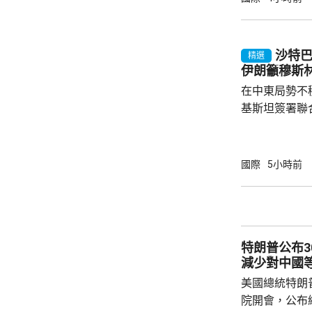
標區域；到2
國防部將根據
行篩選。消息
沙特
精選
面測試，政府
伊朗籲穆斯
預料美國太空部
在中東局勢不
基斯坦簽署聯
武裝攻擊，都會
去數個月多次
伊朗支持的也
國際
5小時前
示，協議可被
果攻擊沙特將
和土耳其介入，令
家和伊斯蘭合
特朗普公布
朗議會的國家安
減少對中國
美國總統特朗
院開會，公布