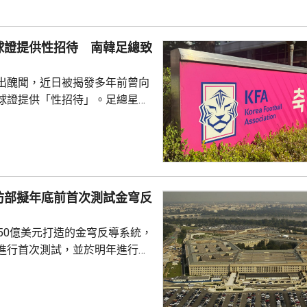
0年增至658宗，過去5年稍為回
38宗。與高溫天氣有關的死亡病
球證提供性招待 南韓足總致
..
出醜聞，近日被揭發多年前曾向
球證提供「性招待」。足總星期
，指對於近期圍繞足總的爭議令
憂深表歉意，承諾進行全面改
組織內部的透明度和誠信，以滿
16年
告顯示，南韓足總在2011年3
防部擬年底前首次測試金穹反
期間，曾在首爾、蔚山等地的風
多名外籍球證提供「性招待」，
750億美元打造的金穹反導系統，
由數十萬至近百萬韓...
進行首次測試，並於明年進行飛
面測試，之後會在2027和28
行測試，將攔截器發射到空中目