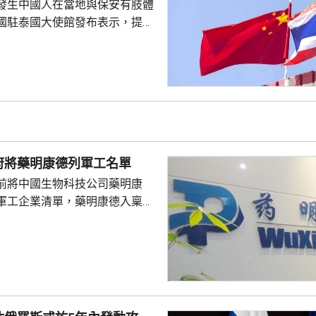
發生中國人在當地與保安有肢體
國駐泰國大使館發布表示，提醒
要遵守當地法律法規，文明有序
覺服從活動現場秩序和管理規
、禮貌待人，展現中國公民良好
當地民眾，珍惜和自覺維護「中
又指，參與活動的
好準備，了解活動規則，包括入
帶物品等要求，如發生糾紛或合
府將藥明康德列軍工名單
，應保持冷靜，依法理性維...
前將中國生物科技公司藥明康
軍工企業清單，藥明康德入稟法
決定。美國聯邦地區法院星期五
欠缺證據，證明有關決定的合理
止執行決定。藥明康德對法院裁
認為此舉減輕公司被列入名單所
響，相信在客觀公平的司法審訊
 美國國防部6月將阿