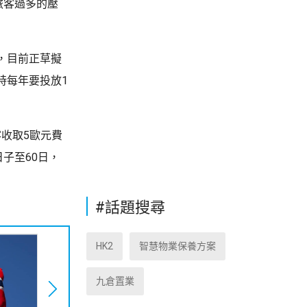
旅客過多的壓
，目前正草擬
時每年要投放1
客收取5歐元費
子至60日，
#話題搜尋
HK2
智慧物業保養方案
九倉置業