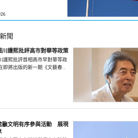
026
新聞
細川護熙批評高市對華等政策
川護熙批評首相高市早對華等政
在即將出版的新一期《文藝春
指，高市去年在國會發表台灣有
關係惡化，嚴重降溫的日中關係
帶來巨大損失。高市未有採取措
，難免被批評是不負責任。他認
美國總統特朗普會面時顯得過於
對美中的距離感和如何保持平衡
略。 對於上月國會通過
館籲文明有序參與活動 展現
皇室典範》，細川批評是執...
象