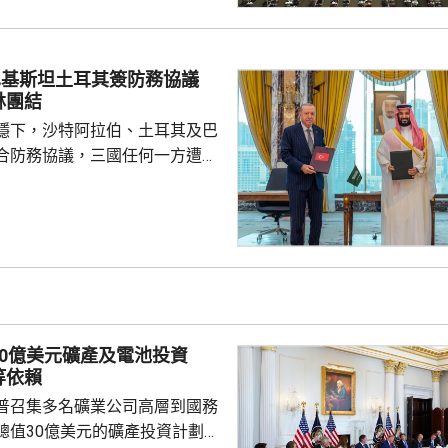
029年進行的目標攔截擊落測試。
參與企業的成本和效能等指標進
人士指，如果年底前順利完成地
巴基斯坦土耳其簽防務協議
會向相關公司支付6000萬美元，
林團結
隊會由...
穩下，沙特阿拉伯、土耳其及巴
合防務協議，三國任何一方遭受
被視為對三國的攻擊。 沙特過
受到美伊戰事波及，同時受到獲
門胡塞武裝攻擊。有沙特官員表
視為對伊朗的一個警告，顯示如
會引起的後果，包括令巴基斯坦
戰事急劇擴大。 區內多個國
作組織都表示歡迎協議。不過伊
30億美元礦產及電池投資
全與外交政策委員會...
等依賴
普召集多名礦業公司高層到國務
總值30億美元的礦產投資計劃，