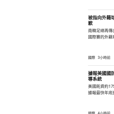
2016至202
落，但仍有6
被指向外籍
例亦有所增加，.
歉
南韓足總再傳
國際賽的外籍
六發聲明致歉
公眾失望和擔
革，保證加強
國際
3小時前
足公眾的期望。 南韓傳媒近日報道，20
一份政府審計報
據報美國國
月至翌年3月
導系統
俗場所，向十
美國耗資約1
每人涉及的費用
據報最快年底
行測試。 彭博社引述消息人士指，研發階段的
測試包括一次地
年進行兩次飛
國際
4小時前