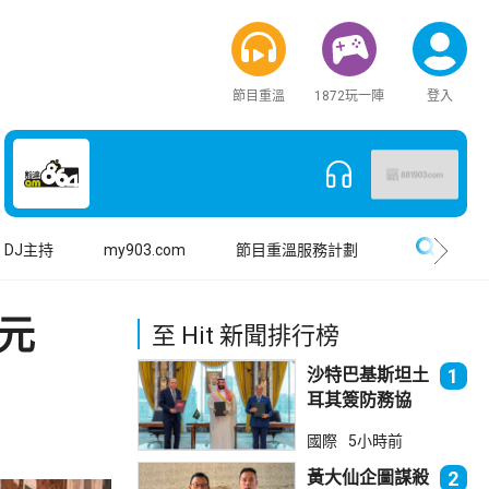
節目重溫
1872玩一陣
登入
搜尋
DJ主持
my903.com
節目重溫服務計劃
元
至 Hit 新聞排行榜
沙特巴基斯坦土
1
耳其簽防務協
議 伊朗籲穆斯
國際
5小時前
林團結
黃大仙企圖謀殺
2