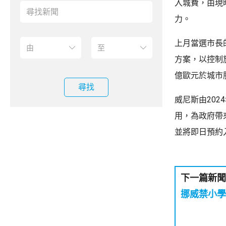
入城費，由現
力。
上月當選市長
方案，以控制
億歐元於城市
尋找
威尼斯由202
用，為政府帶
並將​​即日預
下一篇新聞
挪威禁小學