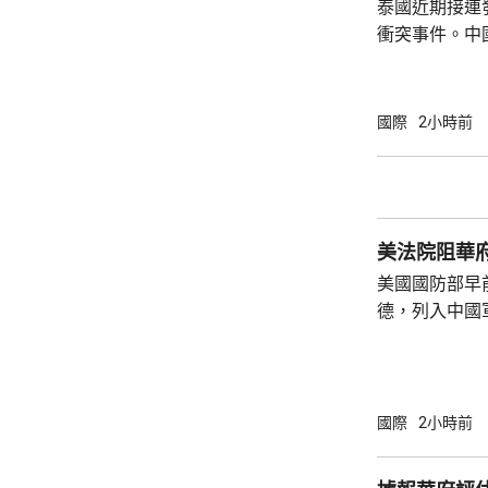
泰國近期接連
衝突事件。中
到泰國的公民
參與活動，自
定，文明旅遊
國際
2小時前
形象，並尊重
泰一家親」傳統友誼。 使館
公民要提前做
場、拍攝、攜
美法院阻華
法權益受到侵害
美國國防部早
德，列入中國
院挑戰華府的
裁定，國防部
性，並頒令阻
決表示歡迎，
國際
2小時前
帶來的不利影
後，事實終將不辯自明。