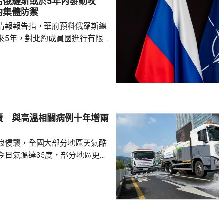
估俄羅斯或於5年內發動攻
及比亞迪等中國企業，列為支援
約集體防禦
，多間被列入名單的公司事...
情報報告指，華府預料俄羅斯總
來5年，對北約成員國進行有限
測試北約團結程度，以及對集體
攻擊或小規模入侵等，最有可能
的海三國或波蘭採取行動；有華
都相信，如果普京未能找到體面
戰事的方式，便可能會升級對北
續 與高溫相關病例十年增兩
在必要時作出防衛和威...
浪侵襲，全國大部分地區天氣酷
今日氣溫達35度，部分地區更高
部沿海地區將有強降雨，首都圏和
亦會有零星降雨，有助緩解高溫
天氣相關的病例，過去10年增加
2015每年平均有215宗，到