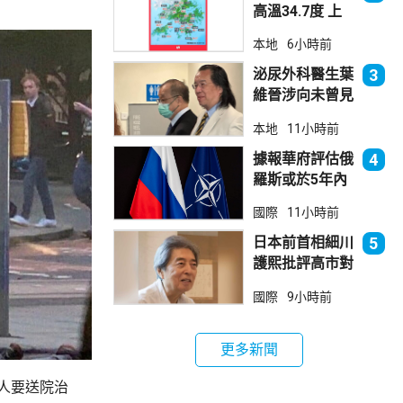
高溫34.7度 上
水38.5度
本地
6小時前
泌尿外科醫生葉
3
維晉涉向未曾見
面病人開藥 醫
本地
11小時前
委會繼續聆訊
據報華府評估俄
4
羅斯或於5年內
發動攻擊 測試
國際
11小時前
北約集體防禦
日本前首相細川
5
護熙批評高市對
華等政策
國際
9小時前
更多新聞
人要送院治