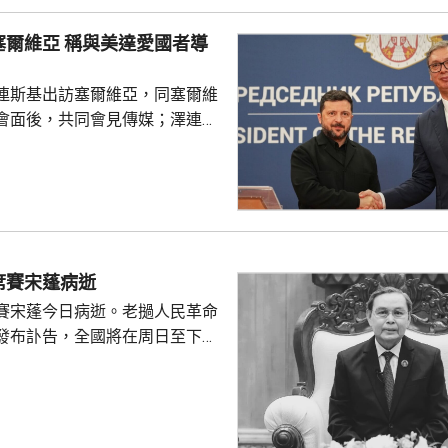
與美達愛國者導
連斯基出訪塞爾維亞，同塞爾維
會面後，共同會見傳媒；澤連斯
蘭與美國就愛國者防空系統的攔
題達成協議，美國每月將提供攔
透露具體數量；他說，即便實現
，仍無法完全滿足烏克蘭防空需
的導彈數量將少於去年。 澤連
輔與北約秘書長呂特舉行合記者
席賽宋蓬病逝
由於中東戰事，烏克蘭實際收到
賽宋蓬今日病逝。老撾人民革命
，遠低於盟友承諾的數量...
發布訃告，全國將在周日至下周
。