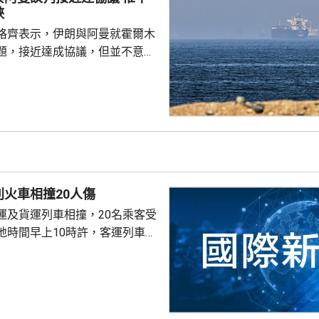
少許差異，眾議院和參議院預計
峽
行協調，完成...
格齊表示，伊朗與阿曼就霍爾木
題，接近達成協議，但並不意味
。他在記者會說，談判正在進
上的複雜性，正在擬定一條臨時
峽還取決於其他條件，包括美國
賠償。 伊朗革命衛隊發
，重開霍爾木茲海峽與伊朗同阿
，而是取決於美國是否完全接受
並停止干涉地區談判。一旦美國
火車相撞20人傷
峽將重新開放。
運及貨運列車相撞，20名乘客受
地時間早上10時許，客運列車當
乘客，在首都薩格勒布以東約60公
貨運列車相撞。客運列車有車廂
形。傷者中，有6人重傷。