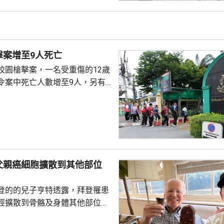
擊案增至9人死亡
校園槍擊案，一名受重傷的12歲
令案中死亡人數增至9人，另有
4歲少年昨日在家
後，到就讀的中學向師生開槍，
泰國警方繼續調查案件，包括槍
及子彈來源等，計劃明日召開記
調查結果。
父親癌細胞擴散到其他部位
登的的兒子亨特透露，拜登罹患
經擴散到骨骼及身體其他部位，
特接受英國廣播公司訪問時，談