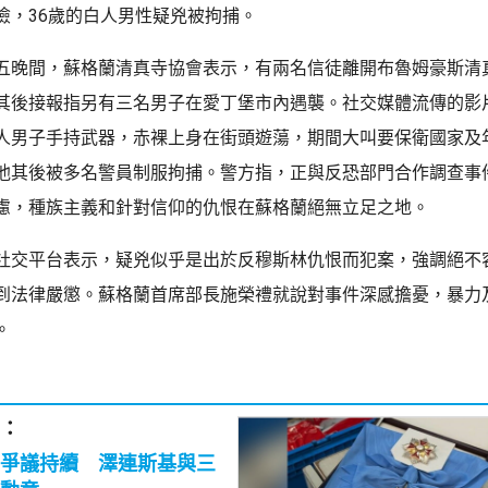
險，36歲的白人男性疑兇被拘捕。
五晚間，蘇格蘭清真寺協會表示，有兩名信徒離開布魯姆豪斯清
其後接報指另有三名男子在愛丁堡市內遇襲。社交媒體流傳的影
人男子手持武器，赤裸上身在街頭遊蕩，期間大叫要保衛國家及
他其後被多名警員制服拘捕。警方指，正與反恐部門合作調查事
慮，種族主義和針對信仰的仇恨在蘇格蘭絕無立足之地。
社交平台表示，疑兇似乎是出於反穆斯林仇恨而犯案，強調絕不
到法律嚴懲。蘇格蘭首席部長施榮禮就說對事件深感擔憂，暴力
。
：
爭議持續 澤連斯基與三