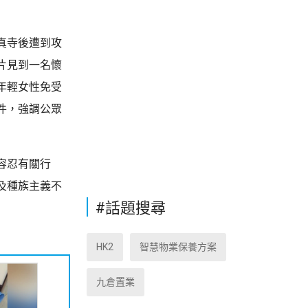
真寺後遭到攻
片見到一名懷
年輕女性免受
件，強調公眾
容忍有關行
及種族主義不
#話題搜尋
HK2
智慧物業保養方案
九倉置業