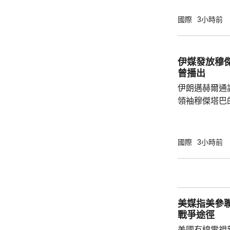
及父親時情緒
人非常難過，
國際
3小時前
都嚴重影響了
共事務發表意見。 83歲的拜登是
紀最大的總統
伊媒發放穆傑塔巴視
康狀況一直受
曾播出
黨總統候選人特
伊朗邁赫爾通
領袖穆傑塔巴
也沒有具體的
發現，這段影
於穆傑塔巴的
國際
3小時前
是在神學院授課。 以色列傳媒昨日
對派媒體稱，
後，會見過任
已被緊急送往醫院
美媒指美參
3月接替亡父哈
戰爭途徑
美國有線電視