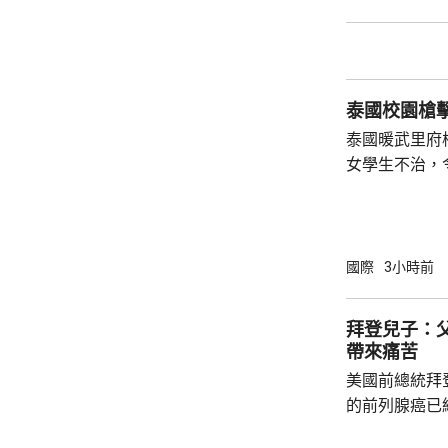
泰國校園槍
泰國暖武里府
女學生不治，
14人仍然留院治療。 一名1
中槍殺祖父母
再吞槍自殺。
手的犯案動機
國際
3小時前
者會通報初步
拜登兒子：
帶來痛苦
美國前總統拜
的前列腺癌已
帶來痛苦。亨