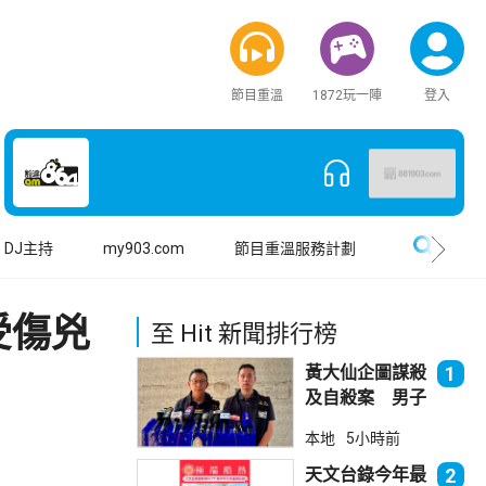
節目重溫
1872玩一陣
登入
搜尋
DJ主持
my903.com
節目重溫服務計劃
受傷兇
至 Hit 新聞排行榜
黃大仙企圖謀殺
1
及自殺案 男子
斬傷樓上街坊後
本地
5小時前
墮樓亡
天文台錄今年最
2