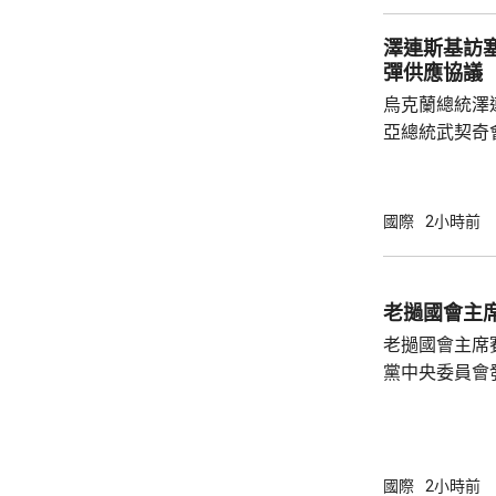
澤連斯基訪塞爾維亞 稱
彈供應協議
烏克蘭總統澤
亞總統武契奇
基表示，烏克
截導彈供應問
截導彈，但未
國際
2小時前
導彈定期供應
求，今年年收到
斯基6月在基
老撾國會主
會上曾表示，
老撾國會主席
的愛國者攔截彈
黨中央委員會
四下半旗志哀
國際
2小時前