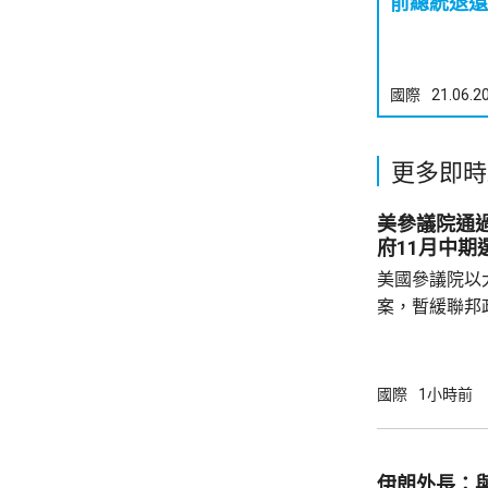
前總統退還
國際
21.06.2
更多即時
美參議院通過臨時
府11月中期
美國參議院以
案，暫緩聯邦
贊成、6票反
政府機構可運作至12
撥款預算在下
國際
1小時前
法案能讓聯邦
免在11月中期選舉期
月下旬通過的
伊朗外長：與