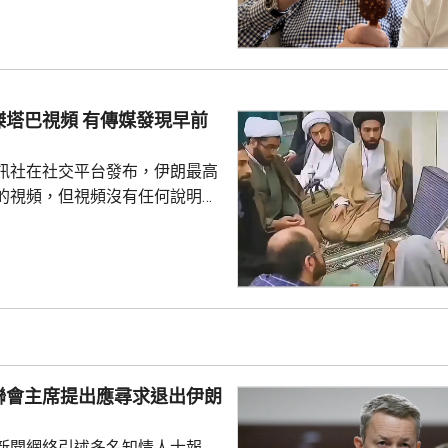
激動，表示看到拜登的病情，令
指癌細胞已經擴散，在很多方面
生活。但強調，拜登仍堅持就公
美國史上年
，在4年任期內，他的年齡及健
頻 有傳媒發現早前
關注。他前年6月同當時的共和
朗普進行電視辯論，出...
訊社在社交平台發布，伊朗最高
的視頻，但視頻沒有任何說明，
時間和內容。不過，有傳媒對比
像在早前伊朗媒體製作的一部關
紀錄片中出現過，當時穆傑塔巴
引述伊朗反
穆傑塔巴從未在美以聯合空襲
何伊朗政府成員。他病情危重，
，可能隨時死亡。 穆傑塔巴
聯會主席提出應尋求退出伊朗
梅內伊出任伊朗最高領...
新聞網絡引述多名知情人士報