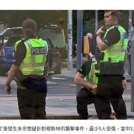
丁堡發生多宗懷疑針對穆斯林的襲擊事件，最少5人受傷，當中3