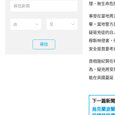
理，無生命危
事發在當地周
擊。當地警方
疑是兇徒的白
穆斯林侵害，
尋找
安全是首要考
首相施紀賢在
為，疑兇將受
能在英國蔓延
下一篇新聞
烏克蘭波蘭