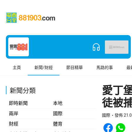
主頁
新聞/財經
節目精華
馬路的事
最
愛丁
新聞分類
徒被
即時新聞
本地
兩岸
國際
國際
發佈 21.0
Share to Face
Share t
財經
體育