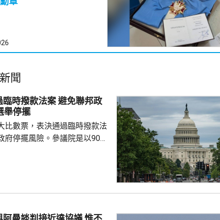
勳章
026
新聞
撥款法案 避免聯邦政
選舉停擺
大比數票，表決通過臨時撥款法
政府停擺風險。參議院是以90票
對下通過撥款法案，大部分聯邦
月11日。 聯邦政府當前
月30日到期。分析人士表示，新
政府在預算到期後繼續運轉，避
間停擺。 美國眾議院上
臨時撥款法案，與參議院今日通
阿曼談判接近達協議 惟不