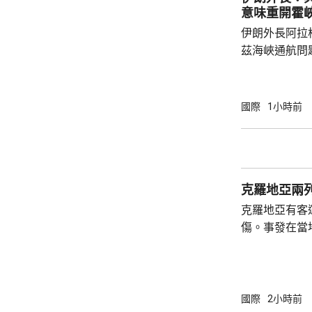
過的法案存在
意味重開霍
在9月復會後進
伊朗外長阿拉
茲海峽通航問
重新開放海峽
行，由於技術
路線，重開海
國際
1小時前
違反諒解備忘錄應作出
言人早前亦說
曼的談判無關
伊朗的條件，
克羅地亞兩列
接受條件，海
克羅地亞有客
傷。事發在當
時載有26名
里處，與一列
被撞至嚴重變
國際
2小時前