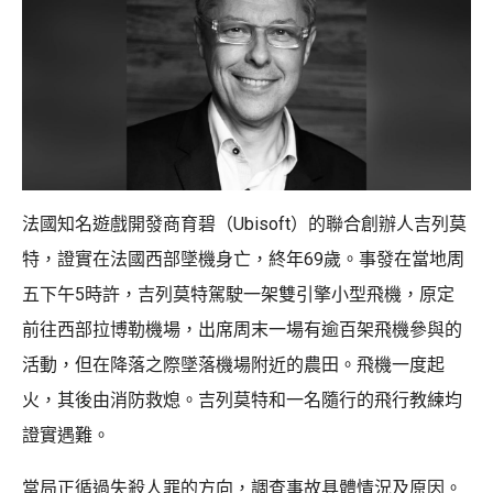
法國知名遊戲開發商育碧（Ubisoft）的聯合創辦人吉列莫
特，證實在法國西部墜機身亡，終年69歲。事發在當地周
五下午5時許，吉列莫特駕駛一架雙引擎小型飛機，原定
前往西部拉博勒機場，出席周末一場有逾百架飛機參與的
活動，但在降落之際墜落機場附近的農田。飛機一度起
火，其後由消防救熄。吉列莫特和一名隨行的飛行教練均
證實遇難。
當局正循過失殺人罪的方向，調查事故具體情況及原因。