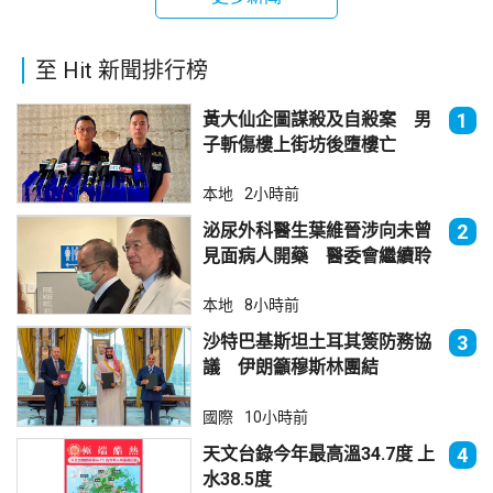
至 Hit 新聞排行榜
黃大仙企圖謀殺及自殺案 男
1
子斬傷樓上街坊後墮樓亡
本地
2小時前
泌尿外科醫生葉維晉涉向未曾
2
見面病人開藥 醫委會繼續聆
訊
本地
8小時前
沙特巴基斯坦土耳其簽防務協
3
議 伊朗籲穆斯林團結
國際
10小時前
天文台錄今年最高溫34.7度 上
4
水38.5度