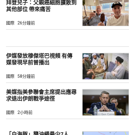
拜登兒子：父親癌細胞擴散到
其他部位 帶來痛苦
國際
26分鐘前
伊媒發放穆傑塔巴視頻 有傳
媒發現早前曾播出
國際
58分鐘前
美媒指美參聯會主席提出應尋
求退出伊朗戰爭途徑
國際
2小時前
「白海豚」襲沖繩最少7人