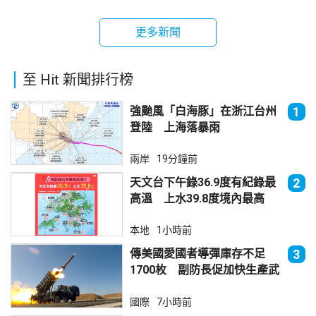
更多新聞
至 Hit 新聞排行榜
強颱風「白海豚」在浙江台州
1
登陸 上海落暴雨
兩岸
19分鐘前
天文台下午錄36.9度有紀錄最
2
高溫 上水39.8度境內最高
本地
1小時前
傳美國愛國者導彈庫存不足
3
1700枚 副防長促加快生產武
器
國際
7小時前