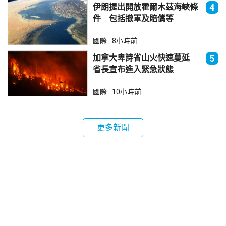
伊朗提出開放霍爾木茲海峽條
4
件 包括撤軍及賠償等
國際
8小時前
加拿大卑詩省山火快速蔓延
5
省長宣布進入緊急狀態
國際
10小時前
更多新聞