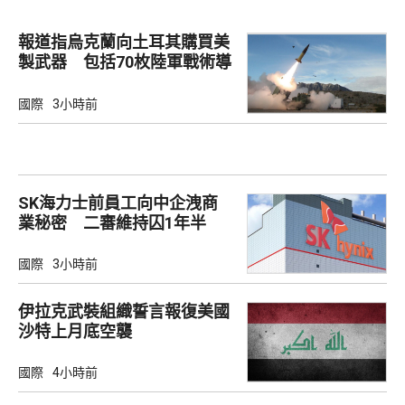
報道指烏克蘭向土耳其購買美
製武器 包括70枚陸軍戰術導
彈
國際
3小時前
SK海力士前員工向中企洩商
業秘密 二審維持囚1年半
國際
3小時前
伊拉克武裝組織誓言報復美國
沙特上月底空襲
國際
4小時前