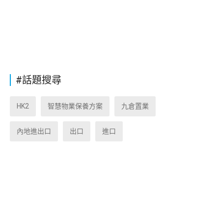
#話題搜尋
HK2
智慧物業保養方案
九倉置業
內地進出口
出口
進口