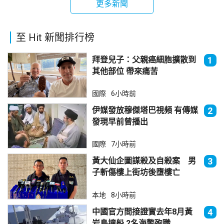
更多新聞
至 Hit 新聞排行榜
拜登兒子：父親癌細胞擴散到
1
其他部位 帶來痛苦
國際
6小時前
伊媒發放穆傑塔巴視頻 有傳媒
2
發現早前曾播出
國際
7小時前
黃大仙企圖謀殺及自殺案 男
3
子斬傷樓上街坊後墮樓亡
本地
8小時前
中國官方間接證實去年8月黃
4
岩島撞船 2名海警殉職