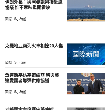
伊朗外長：與阿曼談判接近達
協議 惟不意味重開霍峽
國際
5小時前
克羅地亞兩列火車相撞20人傷
國際
5小時前
澤連斯基訪塞爾維亞 稱與美
達愛國者導彈供應協議
國際
5小時前
老撾國會主席賽宋蓬病逝