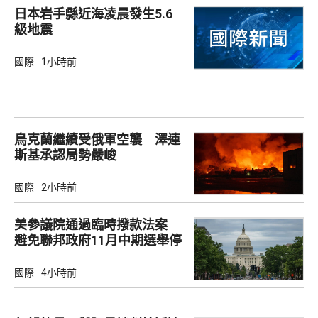
日本岩手縣近海凌晨發生5.6
級地震
國際
1小時前
烏克蘭繼續受俄軍空襲 澤連
斯基承認局勢嚴峻
國際
2小時前
美參議院通過臨時撥款法案
避免聯邦政府11月中期選舉停
擺
國際
4小時前