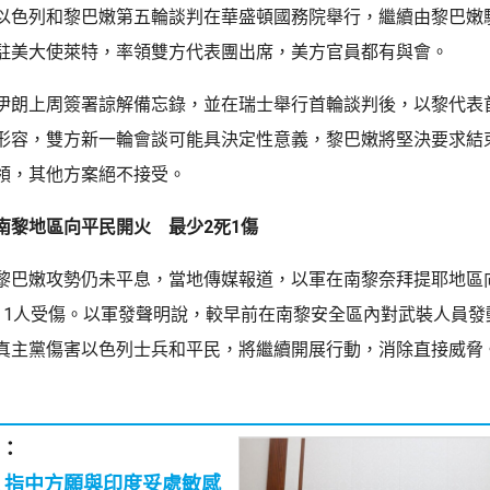
以色列和黎巴嫩第五輪談判在華盛頓國務院舉行，繼續由黎巴嫩
駐美大使萊特，率領雙方代表團出席，美方官員都有與會。
伊朗上周簽署諒解備忘錄，並在瑞士舉行首輪談判後，以黎代表
形容，雙方新一輪會談可能具決定性意義，黎巴嫩將堅決要求結
領，其他方案絕不接受。
南黎地區向平民開火 最少2死1傷
黎巴嫩攻勢仍未平息，當地傳媒報道，以軍在南黎奈拜提耶地區
、1人受傷。以軍發聲明說，較早前在南黎安全區內對武裝人員發
真主黨傷害以色列士兵和平民，將繼續開展行動，消除直接威脅
：
感