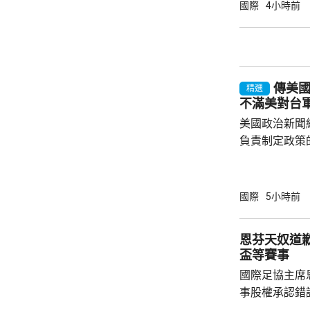
會自動獲得美
國際
4小時前
美生育，令子女
在白宮見記者
用，「生育旅
可能有數十萬
傳美
公民身份，因此
精選
不滿美對台
美國政治新聞網
負責制定政策
國的計劃受阻
是不滿華府去年
售案。 報道指，科爾比認為美中關係過去一年
國際
5小時前
因為關稅、出
在南海的軍事
恩芬天奴道
訪問中國有助
盃等賽事
爭取中方的訪
國際足協主席
演講，要求國防
事股權承認錯
持後，仍未能