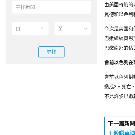
由美國斡旋的
瓦德和以色列
今次是美國和
巴嫩總統奧恩
巴嫩南部的佔
尋找
會前以色列在
會前以色列對
造成2人死亡
不允許黎巴嫩
下一篇新聞
王毅晤莫迪 指中方願與印度妥處敏