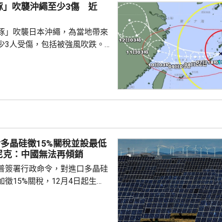
持師生，至少1死7傷，當中死者
豚」吹襲沖繩至少3傷 近
豚」吹襲日本沖繩，為當地帶來
少3人受傷，包括被強風吹跌。
沖繩逾2千戶停電。沖繩和鹿兒
0班航機取消，明日亦有300班
各地實施交通管制，高速公路雙
奄美群島，中心附近最大風速為
里，最高陣風風速每小時198公
導致房屋倒塌。氣象廳預計，沖
多晶硅徵15%關稅並設最低
島未來一日將受...
尼克：中國無法再傾銷
普簽署行政命令，對進口多晶硅
徵15%關稅，12月4日起生
業在美國設廠，制衡中國的晶片
。特朗普又對進口多晶硅和相關
價格，其中多晶硅每公斤21美