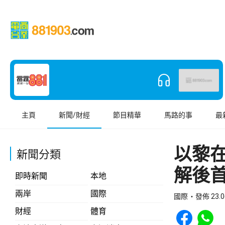
主頁
新聞/財經
節目精華
馬路的事
最
以黎
新聞分類
解後
即時新聞
本地
兩岸
國際
國際
發佈 23.0
Share to Face
Share t
財經
體育