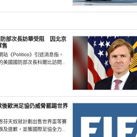
國公民身份。華府亦禁止透過赴
獲得美國公民身份。 特朗普
時指，出生公民權制度長期被濫
遊」已經發展成一門生意，每年
人透過有關制度讓子女取得美國
國防部次長訪華受阻 因北京
華府要推出新的限制。 ...
軍售
站《Politico》引述消息指，
的美國國防部次長科爾比訪問中
，形容北京對此態度冷淡，原因
12月批准110億美元的對台軍
口限制、台海局勢，以至解放軍
活動而動盪不安，五角大樓官員
歉後歐洲足協仍威脅罷踢世界
穩定兩國關係，他最近數月一直
問邀請，並在中國國防大學發表
恩芬天奴就計劃出售世界盃等賽
部官員與北...
誤及道歉，並獲國際足協全力支
化解歐洲足協杯葛世界盃等賽事