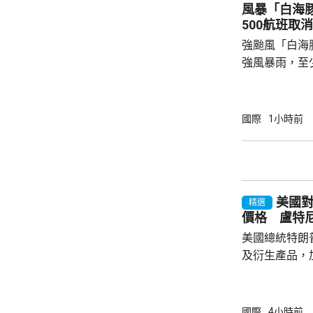
入一間中學脅
風暴「白海
是校長。
500航班取消
強颱風「白海
強風暴雨，至
受風暴影響，
島今日共有47
機取消。沖繩
國際
1小時前
向全線封閉。 「白海豚」的暴風圈覆蓋沖繩本
島和鹿兒島縣
每小時144公
里，風力足以
美國對
繩本島和奄美群
精選
價格 盧特
美國總統特朗
及衍生產品，加
效，以鼓勵企
和太陽能發展
產品設定最低
國際
4小時前