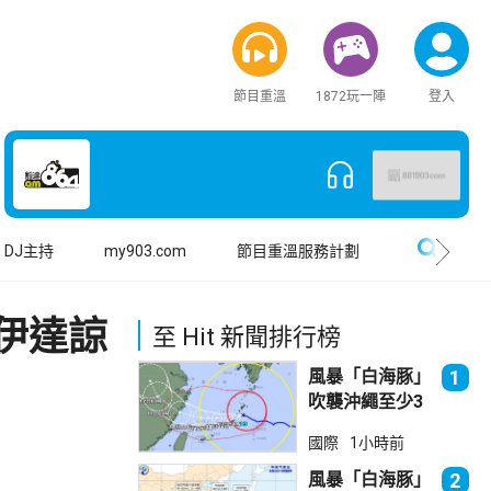
節目重溫
1872玩一陣
登入
搜尋
DJ主持
my903.com
節目重溫服務計劃
伊達諒
至 Hit 新聞排行榜
風暴「白海豚」
1
吹襲沖繩至少3
傷 近500航班
國際
1小時前
取消
風暴「白海豚」
2