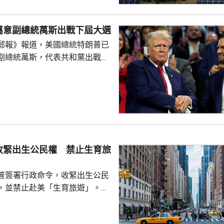
100美元；太陽能電池每瓦22
瓦38美仙。 公告又授權
屬意副總統萬斯出戰下屆大選
劃，若企業承諾在美國建設、翻
郵報》報道，美國總統特朗普已
硅、晶圓或太陽能電池等生產設
副總統萬斯，代表共和黨出戰
1月20日前...
白
室與共和黨金主會晤，指希望萬
黨在下屆大選中勝出。據報有特
容，特朗普已私下認定由萬斯
要討論萬斯何時宣布參選，或者
公開表態就仍然為時尚早。報道
特朗普圈子的盟友指，特朗普的
收緊出生公民權 禁止生育旅
會對不同人說不同的話，支...
普簽署行政命令，收緊出生公民
，並禁止赴美「生育旅遊」。行
外國政府僱員、游說人員和敵對
員等，在美國誕下的子女，將不