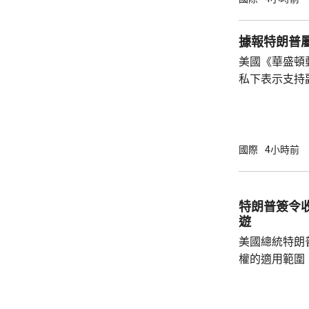
元；晶圓每公斤
美仙；太陽能組件每
據報特朗普
商務部制定計
美國《華盛頓
新或擴建多晶
私下表示支持
施，並在2029年
2028年大選。 報道指，特朗普約兩周前在
宮橢圓形辦公
斯能代表共和
朗普的顧問形
國際
4小時前
「接班」，但
特朗普何時會
同時引述接近
特朗普簽令
性格反覆多變，
遊
美國總統特朗
權的適用範圍
政命令規定，
外國勢力的人