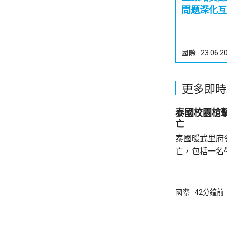
問題深化互
國際
23.06.2
更多即時
泰國校園槍
亡
泰國暖武里府
亡，包括一名
傷。報道指，
在案發後一度
身亡。警方到
國際
42分鐘前
泰國南部宋卡
案，19歲男