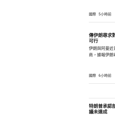
的威脅。 歐洲足協發表聲明，指他們提出了明
確條件，第一
國際
5小時前
二是必須確保
犯。但這些條
芬天奴擔任國
傳伊朗尋求
足球員協會則
可行
伊朗與阿曼近
商，據報伊朗
等於貨物價值
運界消息指，
已制裁伊朗負
國際
6小時前
海峽管理局」
受伊朗政府提
境費，將引起
結。 業界人士指，另一個複雜因素是，英國保
特朗普承認
險機構「勞合社
議未達成