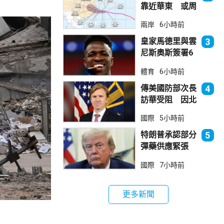
靠近華東 或周
日登陸浙閩沿岸
兩岸
6小時前
皇家馬德里與雲
3
尼斯奧斯簽署6
年新約
體育
6小時前
傳美國防部次長
4
訪華受阻 因北
京不滿美對台軍
國際
5小時前
售
特朗普承認部分
5
彈藥供應緊張
稱霍峽協議未達
國際
7小時前
成
更多新聞