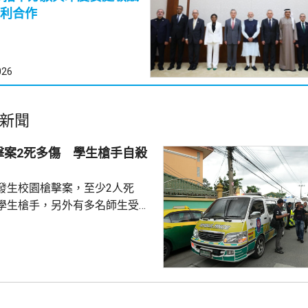
利合作
026
新聞
擊案2死多傷 學生槍手自殺
發生校園槍擊案，至少2人死
學生槍手，另外有多名師生受
一名教師在槍擊案中身亡，槍手
匿藏在學校附近，後來證實自殺
場疏散學校師生，正調查案件。
府今年2月亦曾發生校園槍擊
槍手懷疑因不滿老師，偷警槍後闖