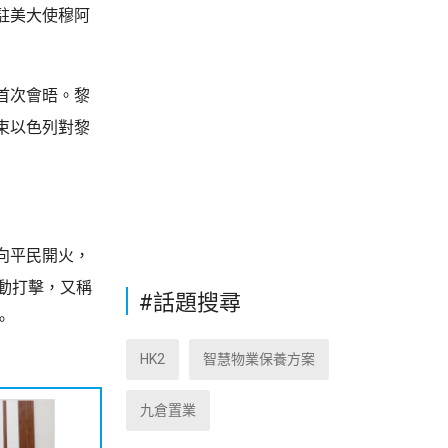
駐美大使穆阿
首次會晤。黎
束以色列對黎
向平民開火，
動打擊，又稱
#話題搜尋
。
HK2
智慧物業保養方案
九倉置業