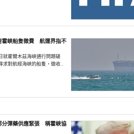
是撤回出售賽事股權的提議，第
這類破壞比賽面貌的行徑絕不再
件仍未達到。聲明同時重申對恩
際足協主席失去信心。國際職業
對霍峽船隻徵費 航運界指不
指責恩芬天奴嚴重濫用職權。
日就霍爾木茲海峽通行問題磋
尋求對航經海峽的船隻，徵收相
5%至7%的費用。路透社引述航
相關過境費難以實施，因為美國
責管理霍爾木茲海峽的「波斯灣
，美國財政部亦禁止美國人員接
供的通行服務；若向伊朗繳付過
合規問題，可能導致資產被凍
部分彈藥供應緊張 稱霍峽協
」上月底為戰爭保險承保人...