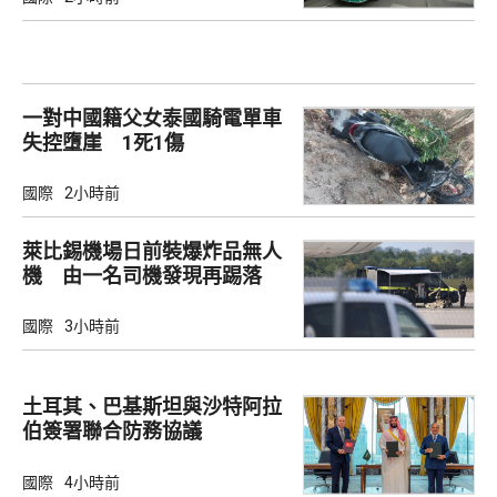
一對中國籍父女泰國騎電單車
失控墮崖 1死1傷
國際
2小時前
萊比錫機場日前裝爆炸品無人
機 由一名司機發現再踢落
國際
3小時前
土耳其、巴基斯坦與沙特阿拉
伯簽署聯合防務協議
國際
4小時前