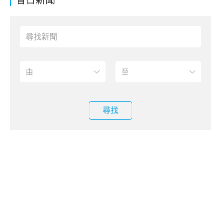
昔日新聞
尋找