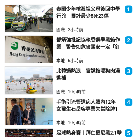
泰國少年槍殺祖父母後回中學
1
行兇 累計最少8死23傷
國際
2小時前
鄧炳強批記協執委選舉黑箱作
2
業 警告如危害國安一定「釘
死你」
本地
6小時前
北韓遇熱浪 官媒推喝狗肉湯
3
進補
國際
10小時前
手術引流管遺病人體內12年
4
女醫生石岳容專業失當除牌1
個月
本地
10小時前
足球熱身賽丨拜仁慕尼黑2:1擊
5