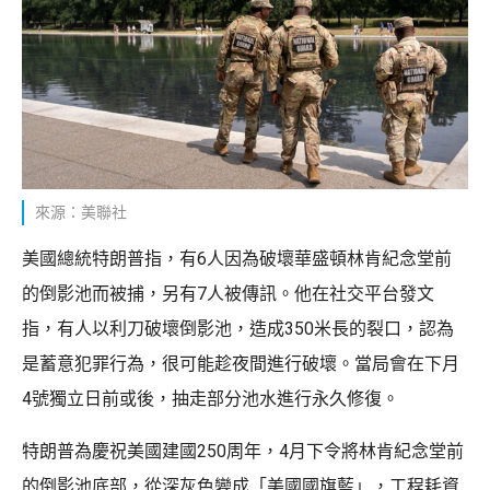
來源：美聯社
美國總統特朗普指，有6人因為破壞華盛頓林肯紀念堂前
的倒影池而被捕，另有7人被傳訊。他在社交平台發文
指，有人以利刀破壞倒影池，造成350米長的裂口，認為
是蓄意犯罪行為，很可能趁夜間進行破壞。當局會在下月
4號獨立日前或後，抽走部分池水進行永久修復。
特朗普為慶祝美國建國250周年，4月下令將林肯紀念堂前
的倒影池底部，從深灰色變成「美國國旗藍」，工程耗資