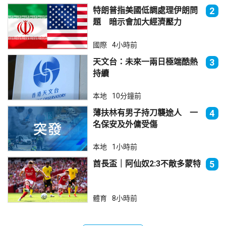
特朗普指美國低調處理伊朗問
2
題 暗示會加大經濟壓力
國際
4小時前
天文台：未來一兩日極端酷熱
3
持續
本地
10分鐘前
薄扶林有男子持刀襲途人 一
4
名保安及外傭受傷
本地
1小時前
酋長盃｜阿仙奴2:3不敵多蒙特
5
體育
8小時前