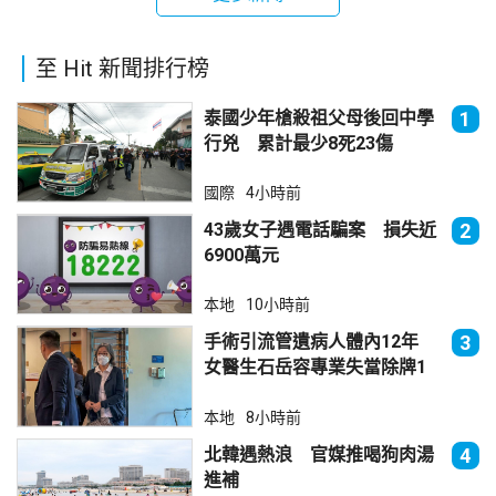
至 Hit 新聞排行榜
泰國少年槍殺祖父母後回中學
1
行兇 累計最少8死23傷
國際
4小時前
43歲女子遇電話騙案 損失近
2
6900萬元
本地
10小時前
手術引流管遺病人體內12年
3
女醫生石岳容專業失當除牌1
個月
本地
8小時前
北韓遇熱浪 官媒推喝狗肉湯
4
進補