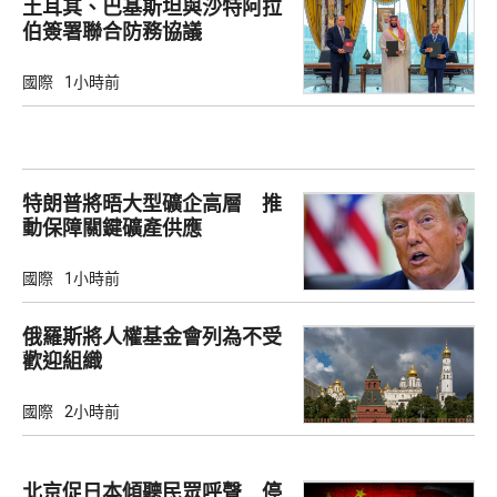
土耳其、巴基斯坦與沙特阿拉
伯簽署聯合防務協議
國際
1小時前
特朗普將晤大型礦企高層 推
動保障關鍵礦產供應
國際
1小時前
俄羅斯將人權基金會列為不受
歡迎組織
國際
2小時前
北京促日本傾聽民眾呼聲 停