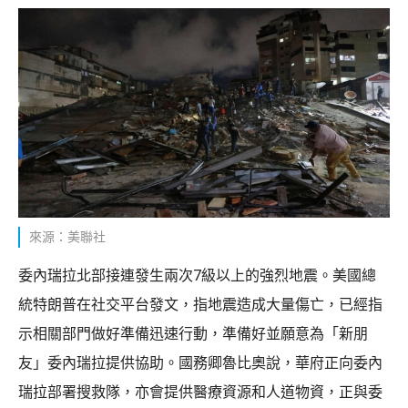
來源：美聯社
委內瑞拉北部接連發生兩次7級以上的強烈地震。美國總
統特朗普在社交平台發文，指地震造成大量傷亡，已經指
示相關部門做好準備迅速行動，準備好並願意為「新朋
友」委內瑞拉提供協助。國務卿魯比奧說，華府正向委內
瑞拉部署搜救隊，亦會提供醫療資源和人道物資，正與委