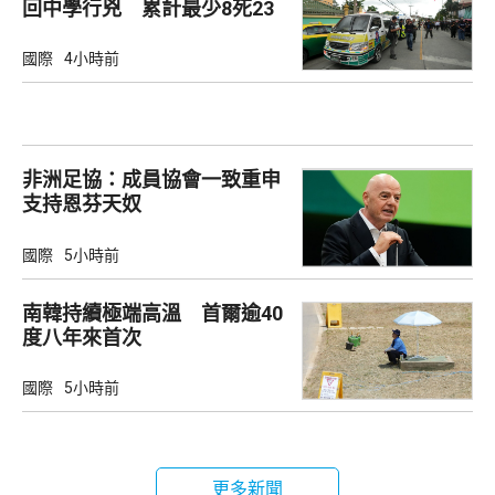
回中學行兇 累計最少8死23
傷
國際
4小時前
非洲足協：成員協會一致重申
支持恩芬天奴
國際
5小時前
南韓持續極端高溫 首爾逾40
度八年來首次
國際
5小時前
更多新聞