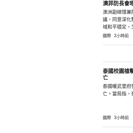
金正恩建立親
澳菲防長會
酷熱天氣下視察
澳洲副總理兼
議，同意深化
域和平穩定，
在南海衝撞菲
國際
2小時前
指這些行為可
動，同時重申..
泰國校園槍擊
亡
泰國暖武里府
亡。當局指，
及一名學生槍
重傷。據報槍
後來證實自殺
國際
3小時前
正調查案件。 泰國南部宋卡府今年2月亦曾發
生校園槍擊案