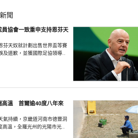
新聞
成員協會一致重申支持恩芬天
恩芬天奴就計劃出售世界盃等賽
誤及道歉，並獲國際足協領導層
非洲足協亦發聲明指，54個成員
支持恩芬天奴，感謝他多年來對
持。主席莫特塞佩表示，歡迎國
查今次爭議事件，但同時呼籲要
透明度。 非洲足協的表
協的立場完全不同。歐洲足協重
端高溫 首爾逾40度八年來
奴擔任國際足協主席已失去信
留任，將抵制未來的世界盃...
天氣持續，京畿道河南市德豐洞
7度高溫，全羅光州的光陽市光陽
區亦錄得40.2度，是首爾自