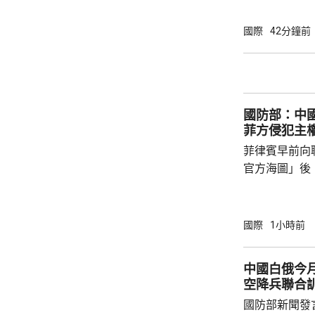
2018年8月
越、京畿道驪
國際
42分鐘前
等地，亦高達39.8度。 氣象
起，全國平均有
溫超過33度，
四高。夜間最
國防部：中
帶夜」亦...
菲方侵犯主
菲律賓早前向
官方海圖」後
海、領空和周
國海警亦在附
被菲方批評是非法行為。
國際
1小時前
曦強調，黃岩
和平、有效行
中國白俄今月
據國際法宣布
空降兵聯合
方行徑嚴重侵
國防部新聞發
國際關係基本準