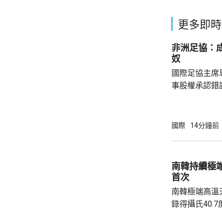
更多即時
非洲足協：
奴
國際足協主席
事股權承認錯
全力支持後，
協會一致重申
非洲足球的支
國際
14分鐘前
際足協承諾審
進行良好管治及增加
態，與歐洲足
南韓持續極
申，對恩芬天
首次
心，只要他繼續
南韓極端高溫
錄得攝氏40.
邑，及首爾蘆原