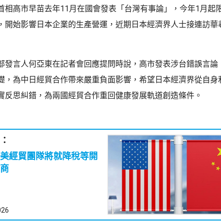
首相高市早苗去年11月在國會發表「台灣有事論」，今年1月起
，開始影響日本企業的生產營運，近期日本經濟界人士接連訪華
部發言人何亞東在記者會回應提問時說，高市發表涉台錯誤言論
礎，為中日經貿合作帶來嚴重負面影響，希望日本經濟界從自身
實反思糾錯，為兩國經貿合作重回健康發展軌道創造條件。
：
美經貿團隊將就降稅等開
商
026