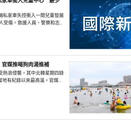
私家車衝入兒童中心 最少
求擴軍備武、加速再軍事化...
輛私家車失控衝入一間兒童發展
0人受傷。救援人員、警察和志願
展開救援，將傷者送院治理，事
查。
 官媒推喝狗肉湯進補
受熱浪侵襲，其中北韓星期四錄
創當地有紀錄以來最高溫。官媒
日前刊登文章，介紹消暑食品，
的醫生，建議進食西瓜、青瓜等
推介進食狗肉湯、紅豆粥等營養
勞動新聞》另一篇專題文章形容
的夏季食品，並引用諺語，指狗
浪，為領袖