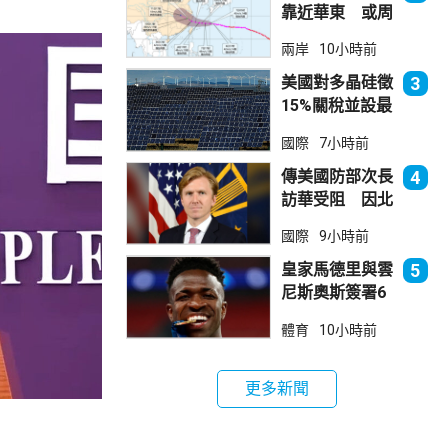
靠近華東 或周
日登陸浙閩沿岸
兩岸
10小時前
美國對多晶硅徵
3
15%關稅並設最
低價格 盧特尼
國際
7小時前
克：中國無法再
傾銷
傳美國防部次長
4
訪華受阻 因北
京不滿美對台軍
國際
9小時前
售
皇家馬德里與雲
5
尼斯奧斯簽署6
年新約
體育
10小時前
更多新聞