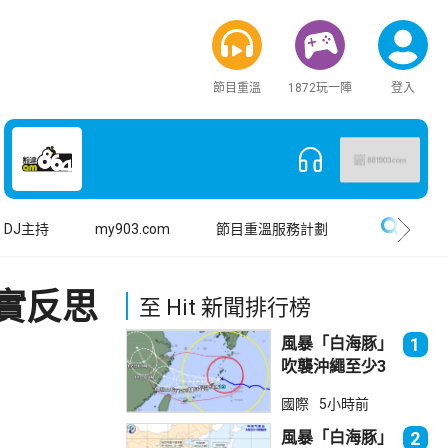
節目重溫
1872玩一陣
登入
搜尋
DJ主持
my903.com
節目重溫服務計劃
實反思
至 Hit 新聞排行榜
風暴「白海豚」
1
吹襲沖繩至少3
傷 近500航班
國際
5小時前
取消
風暴「白海豚」
2