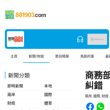
主頁
新聞/財經
節目精華
馬路的事
最
商務
新聞分類
糾錯
即時新聞
本地
兩岸
國際
兩岸, 國際, 財經
Share to Face
Share t
財經
體育