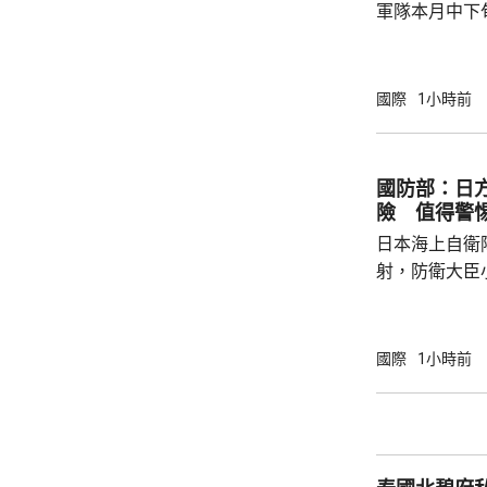
軍隊本月中下旬
空降兵聯合訓
題，主要開展
剿與固守等演
國際
1小時前
聯訓，有助進
強兩軍務實合作。 兩國對上一次軍
7月，當時在
國防部：日
恐行動為背景的
險 值得警
訓練。至於「神
日本海上自衛
射，防衛大臣
峻、最複雜的
一種反擊手段
批評日方加快
國際
1小時前
獗、十分危險
日方所謂周邊
守防衛規制，加
說，真正威脅