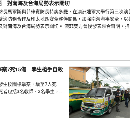
民形象，包括回顧金正恩以往在
晤 對南海及台海局勢表示關切
地盤和工廠的情況，以...
防長馬爾斯與菲律賓防長特奧多羅，在澳洲達爾文舉行第三次澳
雙邊防務合作及印太地區安全夥伴關係，加強南海海事安全，以
又對南海及台海局勢表示關切。 澳菲雙方會後發表聯合聲明，指
律賓船隻及發射水砲等危險行為，造成菲律賓海軍人員受傷表示
能導致局勢升級和誤判，期望所有軍隊和海上力量以專業和安全
.
案7死15傷 學生槍手自殺
發生校園槍擊案，增至7人死
死者包括3名教師、3名學生，以
手，另外有15人受傷，其中2人
手案發後一度匿藏在學校附近，
身亡。警方到場疏散學校師生，
，19歲男槍手懷疑因不滿老師，