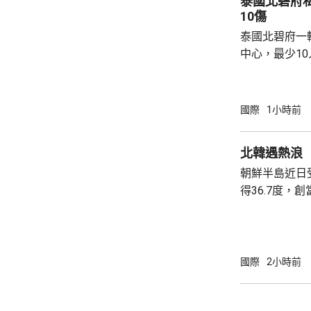
泰國北碧府
恰是日本國內謀
10傷
泰國北碧府一
中心，最少1
團體正在現場
故原因有待調
國際
1小時前
北韓遇熱浪
朝鮮半島近日
得36.7度，
《勞動新聞》
引述平壤醫院
消暑食品，亦
食品進補。《
國際
2小時前
狗肉湯是傳統
肉湯有藥用價值。 北韓官媒亦藉熱