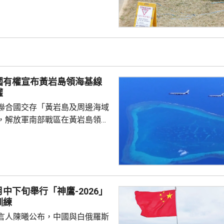
1日以來首次超過40度。江原道寧
州市金沙面，及慶尚南道密陽市
廳指，今年6月1日
14.8日「酷暑天」，即最高氣
是自1973年有紀錄以來同期第
低氣溫保持在25度或以上的「熱
國有權宣布黃岩島領海基線
權
聯合國交存「黃岩島及周邊海域
，解放軍南部戰區在黃岩島領
邊海空域組織海空聯合演訓，中
近海域組織維權執法管控演練，
 國防部新聞發言人陳
島是中國固有領土，中方持續、
使主權和管轄權，是唯一有權依
中下旬舉行「神鷹-2026」
黃岩島領海基線的國家，譴責菲
訓練
犯中國領土主權，違反國際法與
言人陳曦公布，中國與白俄羅斯
則，非法無效，而中方組織...