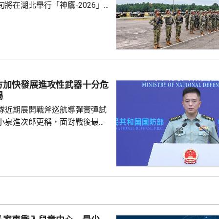
將在湖北舉行「神鷹-2026」
練，以聯合城鎮反恐行動為課
偵察與反偵察、奪控與防衛、清
練，是雙方第4次舉行有關系列
一步提升參訓部隊實戰能力，加
演是在前年
白俄羅斯布列斯特附近舉行以反
方加快發展進攻性武器十分危
「雄鷹突擊-2024」陸軍聯合
惕
鷹」系列對上一次...
隊近期展開戰斧巡航導彈實彈試
小泉進次郎更稱，面對戰後最嚴
安全環境，遠程導彈將成為日本
。國防部新聞發言人陳曦回應，
發展進攻性武器的動向日益猖
，值得地區國家高度警惕，強調
安全威脅只是突破和平憲法和專
速推進再軍事化的藉口。 陳曦
日本安全、地區和平穩定的，恰