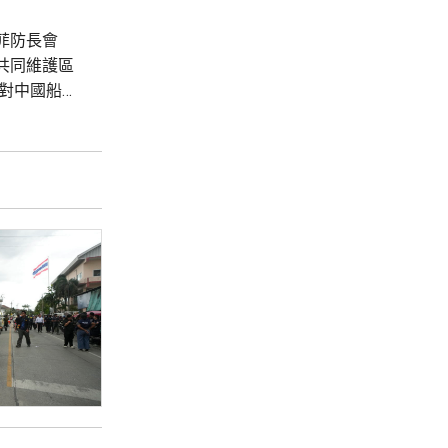
菲防長會
共同維護區
對中國船隻
嚴重關切，
的方式行