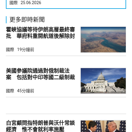
國際
25.06.2026
更多即時新聞
霍峽協議等待伊朗高層最終審
批 華府料重開航道後解除封
鎖
國際
19分鐘前
美國參議院通過對俄制裁法
案 包括對中印等國二級制裁
國際
45分鐘前
白宮顧問指特朗普與沃什常談
經濟 惟不會就利率施壓