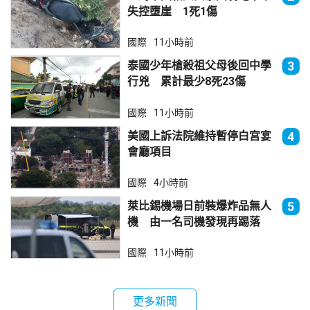
失控墮崖 1死1傷
國際
11小時前
泰國少年槍殺祖父母後回中學
3
行兇 累計最少8死23傷
國際
11小時前
美國上訴法院維持暫停白宮宴
4
會廳項目
國際
4小時前
萊比錫機場日前裝爆炸品無人
5
機 由一名司機發現再踢落
國際
11小時前
更多新聞