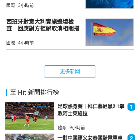
國際
3小時前
西班牙對意大利實施邊境檢
查 回應對方拒絕取消相關措
施
國際
4小時前
更多新聞
至 Hit 新聞排行榜
足球熱身賽丨拜仁慕尼黑2:1擊
1
敗阿士東維拉
體育
9小時前
一對中國籍父女泰國騎電單車
2