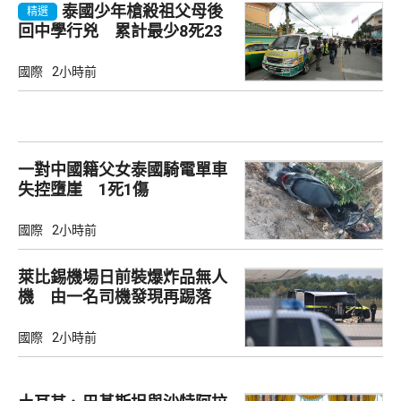
泰國少年槍殺祖父母後
精選
回中學行兇 累計最少8死23
傷
國際
2小時前
一對中國籍父女泰國騎電單車
失控墮崖 1死1傷
國際
2小時前
萊比錫機場日前裝爆炸品無人
機 由一名司機發現再踢落
國際
2小時前