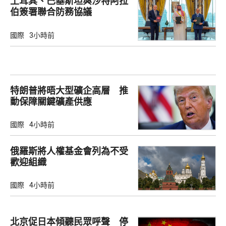
土耳其、巴基斯坦與沙特阿拉
伯簽署聯合防務協議
國際
3小時前
特朗普將晤大型礦企高層 推
動保障關鍵礦產供應
國際
4小時前
俄羅斯將人權基金會列為不受
歡迎組織
國際
4小時前
北京促日本傾聽民眾呼聲 停