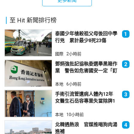
更多新聞
至 Hit 新聞排行榜
泰國少年槍殺祖父母後回中學
1
行兇 累計最少8死23傷
國際
2小時前
鄧炳強批記協執委選舉黑箱作
2
業 警告如危害國安一定「釘
死你」
本地
6小時前
手術引流管遺病人體內12年
3
女醫生石岳容專業失當除牌1
個月
本地
10小時前
北韓遇熱浪 官媒推喝狗肉湯
4
進補