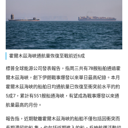
霍爾木茲海峽通航量恢復至戰前近6成
標普全球能源公司發表報告，指周三共有78艘船舶通過霍
爾木茲海峽，創下伊朗戰事爆發以來單日最高紀錄。本月
霍爾木茲海峽的船舶日均通航量已恢復至衝突前水平的約
5成7，累計有551艘船通海峽，有望成為戰事爆發以來通
航量最高的月份。
報告指，近期駛離霍爾木茲海峽的船舶不僅包括因衝突而
長期滯留的船 隻，也包括近期進入的船，反映航運活動初