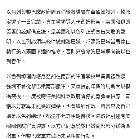
以色列與黎巴嫩政府周五稍後將繼續在華盛頓談判，較原
定遲了一日完結。真主黨領導人卡西姆形容，美國和伊朗
簽署的諒解備忘錄，是美國和以色列正式宣告失敗的聲
明，以色列必須無條件撤離黎巴嫩，呼籲黎巴嫩當局停止
執行美以兩國下達的指令，否則只會令黎巴嫩邁向被以色
列吞併。
以色列總理內塔尼亞胡在南部的軍官學校畢業典禮致辭，
強調不會從黎巴嫩南部撤軍，又重提前年與哈馬斯大規模
衝突後，一度被時任美國拜登政府暫停武器彈藥供應，宣
稱以方就算未能獲取彈藥，也會繼續作戰，聲言只要自己
還是以色列總理，都決不允許伊朗擁核。路透社引述有美
國國務院官員透露，以方已同意從黎巴嫩南部部分緩衝區
撤軍，但黎巴嫩軍方就指未見相關行動。