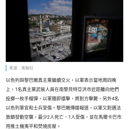
來源：美聯社
以色列與黎巴嫩真主黨繼續交火，以軍表示當地周四晚
上，1名真主黨武裝人員在南黎貝特亞洪市近距離向他們
投擲一枚手榴彈，以軍隨即還擊，將對方擊斃，另外4名
以色列軍官和士兵受傷。黎巴嫩傳媒報道，以軍又對邁法
敦鎮發動空襲，最少2人死亡、1人受傷，並在馬爾卡巴市
用推土機夷平和焚燒房屋。