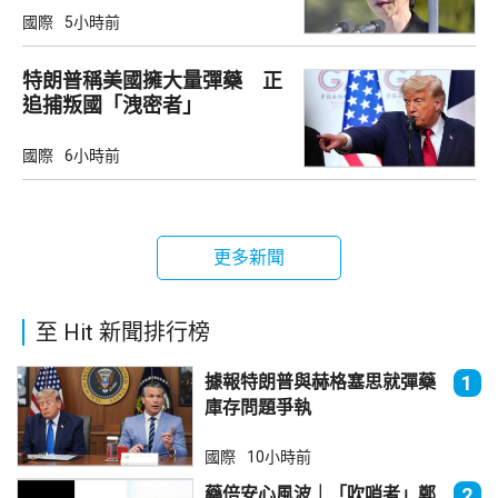
國際
5小時前
特朗普稱美國擁大量彈藥 正
追捕叛國「洩密者」
國際
6小時前
更多新聞
至 Hit 新聞排行榜
據報特朗普與赫格塞思就彈藥
1
庫存問題爭執
國際
10小時前
藥倍安心風波｜「吹哨者」鄭
2