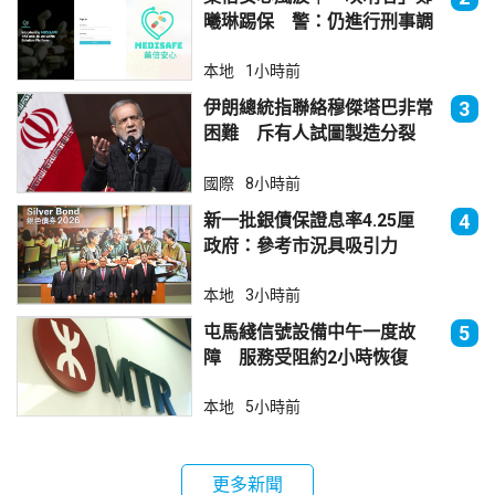
曦琳踢保 警：仍進行刑事調
查
本地
1小時前
伊朗總統指聯絡穆傑塔巴非常
3
困難 斥有人試圖製造分裂
國際
8小時前
新一批銀債保證息率4.25厘
4
政府：參考市況具吸引力
本地
3小時前
屯馬綫信號設備中午一度故
5
障 服務受阻約2小時恢復
本地
5小時前
更多新聞