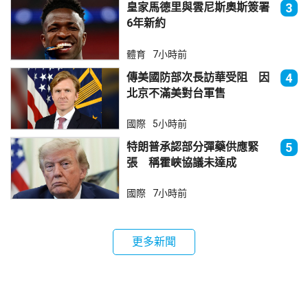
皇家馬德里與雲尼斯奧斯簽署
3
6年新約
體育
7小時前
傳美國防部次長訪華受阻 因
4
北京不滿美對台軍售
國際
5小時前
特朗普承認部分彈藥供應緊
5
張 稱霍峽協議未達成
國際
7小時前
更多新聞