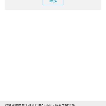
尋找
請確定您同意本網站使用Cookie，按此了解
私隱