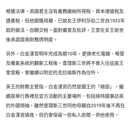
根據法律，英國君主沒有義務繳納所得稅、資本增值稅及
遺產稅，但他跟隨母親、已故女王伊利莎伯二世自1933年
起的做法，自願交稅。面對審查及批評，王室在女王逝世
後承諾提高財務透明度。
另外，白金漢宮明年完成為期10年，更換老化電線、喉管
及暖氣系統的翻新工程後，查理斯三世將不會入住這座王
室宮殿，會繼續以附近的克拉倫斯作為住所。
英王的財務主管指，白金漢宮仍然是國王的「總部」，繼
續是舉行典禮及官方活動的主要場所，包括接待國事訪英
的外國領袖，雖然查理斯三世同他母親自2019年後不再在
白金漢宮過夜，但仍會保留一些私人房間，供他使用。