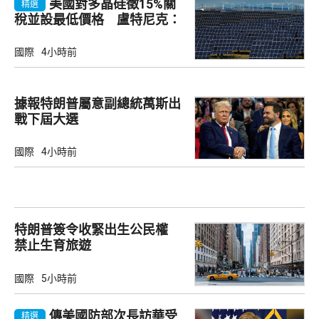
美國對多晶硅徵15%關
精選
稅並設最低價格 盧特尼克：
中國無法再傾銷
國際
4小時前
據報特朗普屬意副總統萬斯出
戰下屆大選
國際
4小時前
特朗普簽令收緊出生公民權
禁止生育旅遊
國際
5小時前
傳美國防部次長訪華受
精選