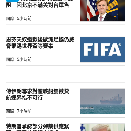
阻 因北京不滿美對台軍售
國際
5小時前
恩芬天奴道歉後歐洲足協仍威
脅罷踢世界盃等賽事
國際
5小時前
傳伊朗尋求對霍峽船隻徵費
航運界指不可行
國際
7小時前
特朗普承認部分彈藥供應緊