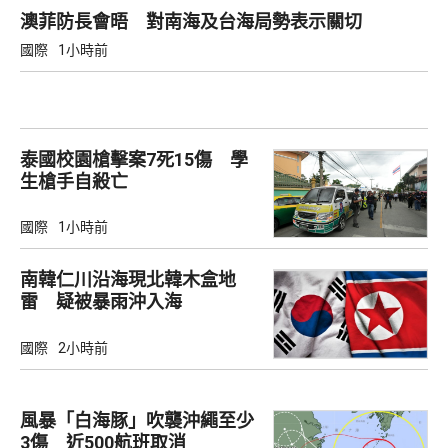
澳菲防長會晤 對南海及台海局勢表示關切
國際
1小時前
泰國校園槍擊案7死15傷 學
生槍手自殺亡
國際
1小時前
南韓仁川沿海現北韓木盒地
雷 疑被暴雨沖入海
國際
2小時前
風暴「白海豚」吹襲沖繩至少
3傷 近500航班取消