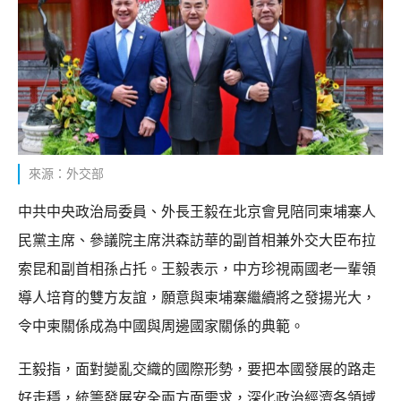
來源：外交部
中共中央政治局委員、外長王毅在北京會見陪同柬埔寨人
民黨主席、參議院主席洪森訪華的副首相兼外交大臣布拉
索昆和副首相孫占托。王毅表示，中方珍視兩國老一輩領
導人培育的雙方友誼，願意與柬埔寨繼續將之發揚光大，
令中柬關係成為中國與周邊國家關係的典範。
王毅指，面對變亂交織的國際形勢，要把本國發展的路走
好走穩，統籌發展安全兩方面需求，深化政治經濟各領域