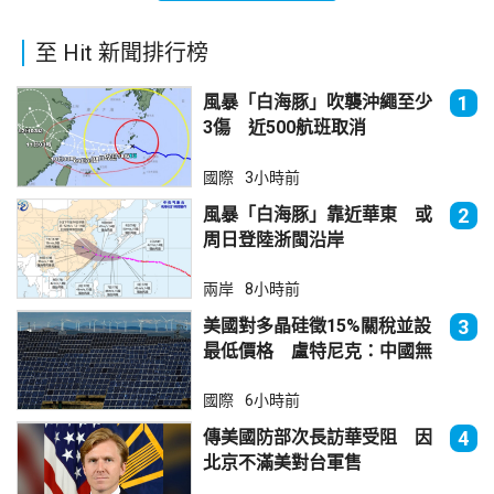
至 Hit 新聞排行榜
風暴「白海豚」吹襲沖繩至少
1
3傷 近500航班取消
國際
3小時前
風暴「白海豚」靠近華東 或
2
周日登陸浙閩沿岸
兩岸
8小時前
美國對多晶硅徵15%關稅並設
3
最低價格 盧特尼克：中國無
法再傾銷
國際
6小時前
傳美國防部次長訪華受阻 因
4
北京不滿美對台軍售