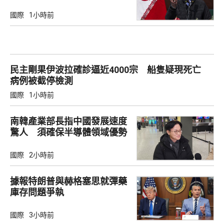
國際
1小時前
民主剛果伊波拉確診逼近4000宗 船隻疑現死亡
病例被截停檢測
國際
1小時前
南韓產業部長指中國發展速度
驚人 須確保半導體領域優勢
國際
2小時前
據報特朗普與赫格塞思就彈藥
庫存問題爭執
國際
3小時前