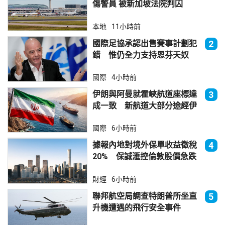
傷警員 被新加坡法院判囚
本地
11小時前
國際足協承認出售賽事計劃犯
2
錯 惟仍全力支持恩芬天奴
國際
4小時前
伊朗與阿曼就霍峽航道座標達
3
成一致 新航道大部分途經伊
朗領海
國際
6小時前
據報內地對境外保單收益徵稅
4
20% 保誠滙控倫敦股價急跌
財經
6小時前
聯邦航空局調查特朗普所坐直
5
升機遭遇的飛行安全事件