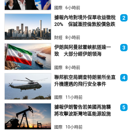
國際
6小時前
據報內地對境外保單收益徵稅
2
20% 保誠滙控倫敦股價急跌
財經
8小時前
伊朗與阿曼就霍峽航道達一
3
致 大部分經伊朗領海
國際
8小時前
聯邦航空局調查特朗普所坐直
4
升機遭遇的飛行安全事件
國際
11小時前
據報伊朗警告若美國再施襲
5
將攻擊波斯灣地區能源設施
國際
10小時前