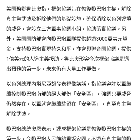
美國務卿魯比奧指，框架協議旨在恢復黎巴嫩主權，解除
真主黨武裝及拆除他們的基礎設施，確保消除以色列邊境
的威脅，會設立三方軍事協調小組，協助落實協議。另
外，美國國防部會向黎巴嫩軍隊提供超過3000萬美元資
金，支持黎巴嫩實現持久和平，亦會與聯合國協調，提供
1億美元的人道主義援助。魯比奧形容今次框架協議是邁
出艱難的第一步，未來仍有大量工作要做。
以色列總理內塔尼亞胡發表視像講話，指協議容許以軍繼
續控制黎巴嫩南部的絕大部份「安全區」，強調只要威脅
仍然存在，以軍就會繼續駐留在「安全區」，直至真主黨
解除武裝。
黎巴嫩總統奧恩表示，達成框架協議是恢復黎巴嫩主權的
第一步，令黎巴嫩人民能夠重返家園。不過有真主黨的黎