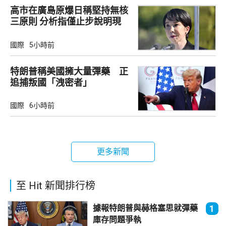
高市在廣島原爆日稱堅持無核
三原則 分析指僅止步說明現
狀
國際
5小時前
特朗普稱美國擁大量彈藥 正
追捕叛國「洩密者」
國際
6小時前
更多新聞
至 Hit 新聞排行榜
據報特朗普與赫格塞思就彈藥
1
庫存問題爭執