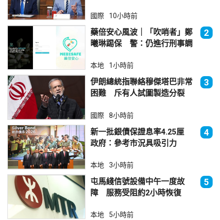
國際
10小時前
藥倍安心風波｜「吹哨者」鄭
2
曦琳踢保 警：仍進行刑事調
查
本地
1小時前
伊朗總統指聯絡穆傑塔巴非常
3
困難 斥有人試圖製造分裂
國際
8小時前
新一批銀債保證息率4.25厘
4
政府：參考市況具吸引力
本地
3小時前
屯馬綫信號設備中午一度故
5
障 服務受阻約2小時恢復
本地
5小時前