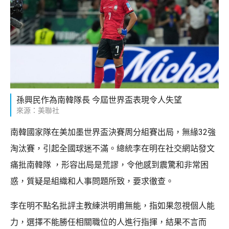
孫興民作為南韓隊長 今屆世界盃表現令人失望
來源：美聯社
南韓國家隊在美加墨世界盃決賽周分組賽出局，無緣32強
淘汰賽，引起全國球迷不滿。總統李在明在社交網站發文
痛批南韓隊 ，形容出局是荒謬，令他感到震驚和非常困
惑，質疑是組織和人事問題所致，要求徹查。
李在明不點名批評主教練洪明甫無能，指如果忽視個人能
力，選擇不能勝任相關職位的人進行指揮，結果不言而