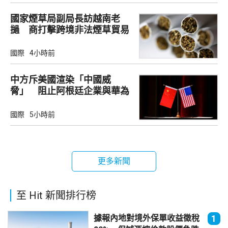
國家煙草局副局長訪越南老
撾 商打擊跨境非法煙草貿易
國際
4小時前
中方斥美國渲染「中國威
脅」 阻止阿根廷企業與華為
合作
國際
5小時前
更多新聞
至 Hit 新聞排行榜
據報內地對境外保單收益徵稅
1