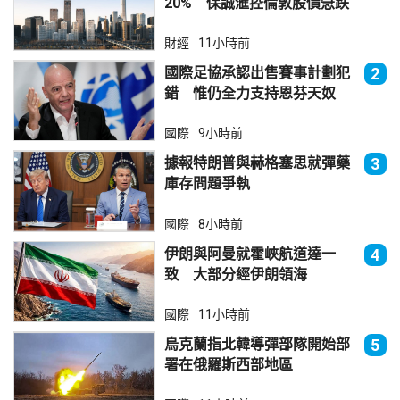
20% 保誠滙控倫敦股價急跌
財經
11小時前
國際足協承認出售賽事計劃犯
2
錯 惟仍全力支持恩芬天奴
國際
9小時前
據報特朗普與赫格塞思就彈藥
3
庫存問題爭執
國際
8小時前
伊朗與阿曼就霍峽航道達一
4
致 大部分經伊朗領海
國際
11小時前
烏克蘭指北韓導彈部隊開始部
5
署在俄羅斯西部地區