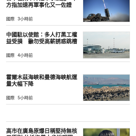
方指加速再軍事化又一佐證
國際
3小時前
中國駐以使館：多人打黑工權
益受損 籲勿受高薪誘惑跳槽
國際
4小時前
霍爾木茲海峽和曼德海峽航運
量大幅下降
國際
5小時前
高市在廣島原爆日稱堅持無核