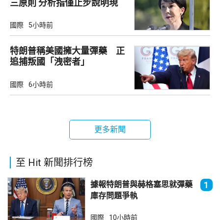
三原則 分析指僅止步說明現
狀
國際
5小時前
特朗普稱美國擁大量彈藥 正
追捕叛國「洩密者」
國際
6小時前
更多新聞
至 Hit 新聞排行榜
據報特朗普與赫格塞思就彈藥
1
庫存問題爭執
國際
10小時前