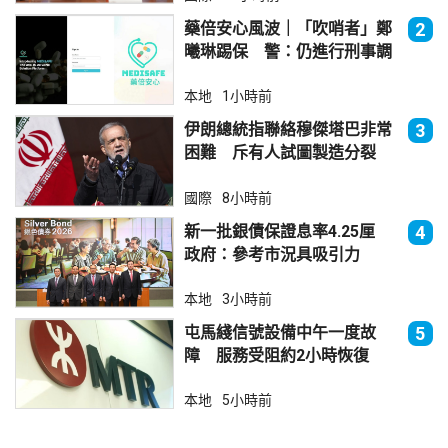
藥倍安心風波｜「吹哨者」鄭
2
曦琳踢保 警：仍進行刑事調
查
本地
1小時前
伊朗總統指聯絡穆傑塔巴非常
3
困難 斥有人試圖製造分裂
國際
8小時前
新一批銀債保證息率4.25厘
4
政府：參考市況具吸引力
本地
3小時前
屯馬綫信號設備中午一度故
5
障 服務受阻約2小時恢復
本地
5小時前