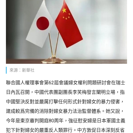
來源：新華社
聯合國人權理事會第62屆會議婦女權利問題研討會在瑞士
日內瓦召開，中國代表團副團長李笑梅發言闡明立場，指
中國堅決反對並嚴厲打擊任何形式針對婦女的暴力侵害，
建成較爲完備的消除對婦女暴力法治監督體系。她又說，
今年是東京審判開庭80周年，強征慰安婦是日本軍國主義
犯下針對婦女的嚴重反人類罪行。中方敦促日本深刻反省