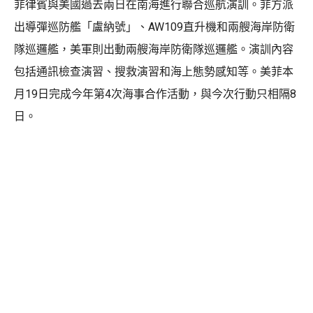
菲律賓與美國過去兩日在南海進行聯合巡航演訓。菲方派
出導彈巡防艦「盧納號」、AW109直升機和兩艘海岸防衛
隊巡邏艦，美軍則出動兩艘海岸防衛隊巡邏艦。演訓內容
包括通訊檢查演習、搜救演習和海上態勢感知等。美菲本
月19日完成今年第4次海事合作活動，與今次行動只相隔8
日。