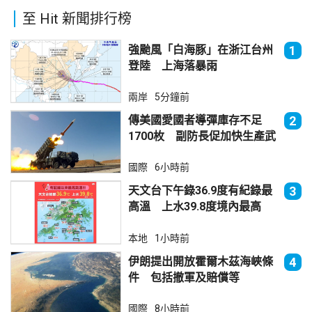
至 Hit 新聞排行榜
強颱風「白海豚」在浙江台州
1
登陸 上海落暴雨
兩岸
5分鐘前
傳美國愛國者導彈庫存不足
2
1700枚 副防長促加快生產武
器
國際
6小時前
天文台下午錄36.9度有紀錄最
3
高溫 上水39.8度境內最高
本地
1小時前
伊朗提出開放霍爾木茲海峽條
4
件 包括撤軍及賠償等
國際
8小時前