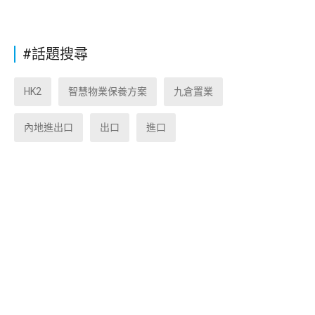
#話題搜尋
HK2
智慧物業保養方案
九倉置業
內地進出口
出口
進口