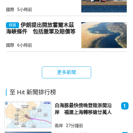
國際
5小時前
伊朗提出開放霍爾木茲
精選
海峽條件 包括撤軍及賠償等
國際
6小時前
更多新聞
至 Hit 新聞排行榜
白海豚最快傍晚登陸浙閩沿
1
岸 福建上海轉移逾廿萬人
兩岸
27分鐘前