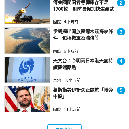
傳美國愛國者導彈庫存不足
2
1700枚 副防長促加快生產武
器
國際
4小時前
伊朗提出開放霍爾木茲海峽條
3
件 包括撤軍及賠償等
國際
6小時前
天文台：今明兩日本港天氣持
4
續極端酷熱
本地
10小時前
萬斯指美伊衝突正處於「博弈
5
中段」
國際
11小時前