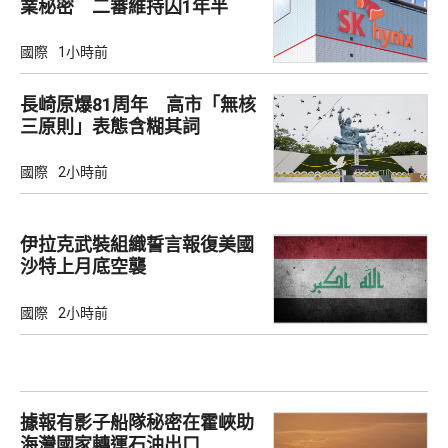
業秘密 二審維持囚1年半
國際
1小時前
長崎原爆81周年 高市「無核
三原則」表態含糊其詞
國際
2小時前
伊拉克武裝組織誓言報復美國
沙特上月底空襲
國際
2小時前
據報有影子船隊秘密在霍峽助
海灣國家轉運石油出口