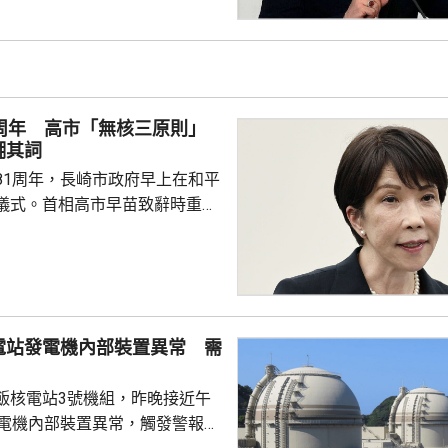
1周年 高市「無核三原則」
糊其詞
81周年，長崎市政府早上在和平
儀式。首相高市早苗致辭時重
「無核三原則」，正採取切實可
動實現「無核武世界」。 長崎市
表和平宣言時指，核武器是絕對
政府堅持無核三原則。 日本傳
指，高市就「無核三原則」的表
電站發電機內部裝置異常 需
只提及現狀，未有未明確表示日
相關原則。高市日前在廣島的原
飯核電站3號機組，昨晚接近午
言，同樣只是停留在說...
發電機內部裝置異常，觸發警報系