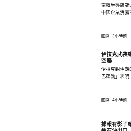
南韓半導體龍
中國企業洩露
1年半。 涉案姓金的被告，被指2022年在任職
SK海力士中
打印和拍攝商
國際
3小時前
感器相關尖端
國華為旗下海
伊拉克武裝
《產業技術保
空襲
被告洩露的商
伊拉克親伊朗
而取得的成果，
巴運動」表明
聯手空襲上級
成最少20人
主黨努賈巴運
國際
4小時前
目前與沙特展
軍事回應，報
彈。 沙特與美軍中央司令部上月的突襲，聲稱
據報有影子
攻擊伊拉克境
運石油出口