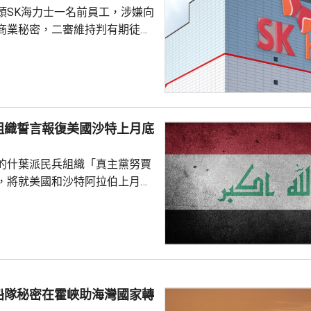
頭SK海力士一名前員工，涉嫌向
商業秘密，二審維持判有期徒刑
國法人期間，從公司文檔管理系統
業秘密資料，包括公司的圖形傳
技術，再編寫簡歷作為跳槽至中
思技術公司之用，違反南韓的
組織誓言報復美國沙特上月底
護法》與背信罪。二審法院指，
業秘密是公司多年投入大量資源
的什葉派民兵組織「真主黨努賈
如果從輕處罰，將...
，將就美國和沙特阿拉伯上月底
機構「人民動員部隊」據點、造
死亡的事件，展開報復行動。「真
動」領導人卡阿比發聲明形容，
開外交已是徒勞，必須透過適當
復和懲戒沙特，包括發射更多導
船隊秘密在霍峽助海灣國家轉
內獲伊朗支持的民兵組織，指責