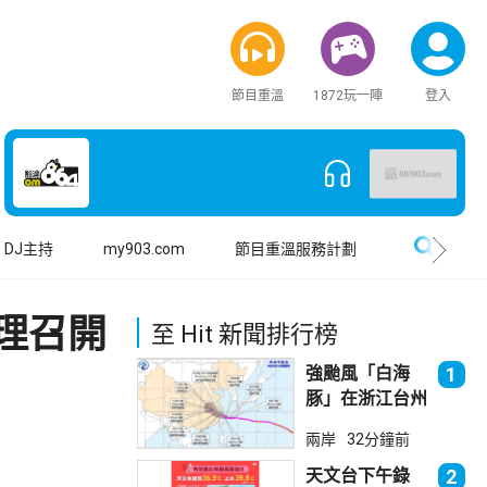
節目重溫
1872玩一陣
登入
搜尋
DJ主持
my903.com
節目重溫服務計劃
理召開
至 Hit 新聞排行榜
強颱風「白海
1
豚」在浙江台州
登陸 上海落暴
兩岸
32分鐘前
雨
天文台下午錄
2