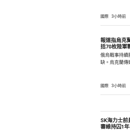
統，反應堆自
未對周邊環境
關西電力公司
國際
3小時前
機組何時恢復運作。 大飯核
組，1號和2號
機組發生事故後
報道指烏克
電力旗下同樣
括70枚陸軍
組，今年5月亦
俄烏戰事持續
缺。烏克蘭傳
蘭已由土耳其
彈藥，預計本
70枚陸軍戰術
國際
3小時前
火箭炮系統、20
《武器出口管
的美製武器，
必須審查相關
SK海力士
其接收的武器，
審維持囚1年