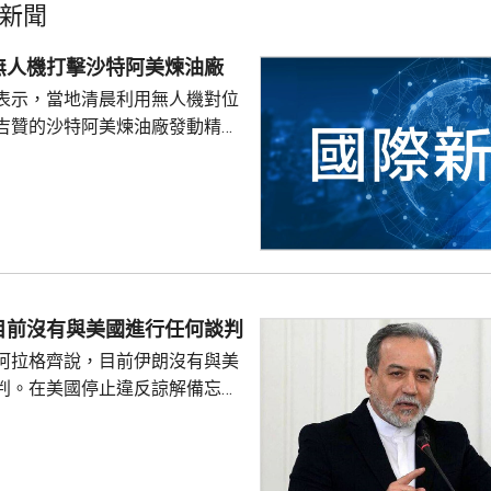
新聞
無人機打擊沙特阿美煉油廠
表示，當地清晨利用無人機對位
吉贊的沙特阿美煉油廠發動精準
久前沙特無人機侵犯也門領空。
早時通報，煉油廠發生火災，沙
安全消防隊已將火救熄，事故未
空封鎖為由，宣布在紅海對沙特實
並襲擊沙特運油輪，雙方其後互
阿美位於吉贊和延布的石油設施
目前沒有與美國進行任何談判
阿拉格齊說，目前伊朗沒有與美
判。在美國停止違反諒解備忘錄
相關違約行為作出補救前，德黑
方不具備重新啓動談判的可能。