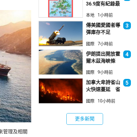
36.9度有紀錄最
高溫 上水39.8
本地
1小時前
度境內最高
傳美國愛國者導
3
彈庫存不足
1700枚 副防
國際
7小時前
長促加快生產武
器
伊朗提出開放霍
4
爾木茲海峽條
件 包括撤軍及
國際
9小時前
賠償等
加拿大卑詩省山
5
火快速蔓延 省
長宣布進入緊急
國際
10小時前
狀態
更多新聞
來管理及相關