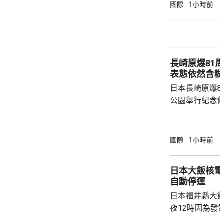
國際
1小時前
長崎原爆8
表態依然含
日本長崎原爆
公園舉行紀念
申，日本堅持
行的措施，推
長鈴木史朗發
國際
1小時前
的惡。敦促日本
媒同新華社都
日本大飯核
述仍然含糊，
自動停運
本將繼續堅持
日本福井縣大
爆紀念儀式的發
夜12時因為