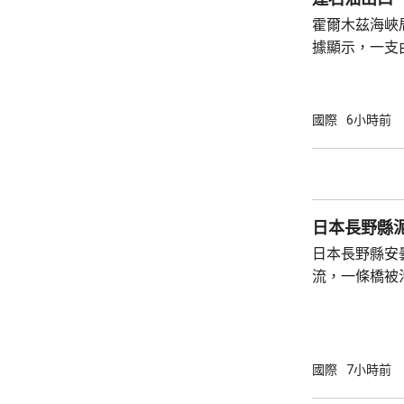
他們早前對美軍
霍爾木茲海峽
據顯示，一支
秘密在海峽透
家轉運到其他
別，但仍透過
國際
6小時前
國家的石油出口。 伊朗較早時指，
就霍爾木茲海
重開海峽。美
中。
日本長野縣泥
日本長野縣安
流，一條橋被
山脈燕岳登山
包括旅館住客，暫
到赴現場評估
快開闢出安全
國際
7小時前