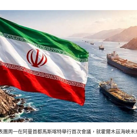
表團周一在阿曼首都馬斯喀特舉行首次會議，就霍爾木茲海峽未