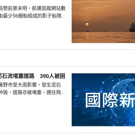
目標和沙特能源基建發...
局勢前景未明，航運追蹤網站數
由最少56艘船組成的影子船隊正
過船對船方式，將石油從海灣國
國家。聲明指，艦隊已被目視識
未能被監控的方式，支持阿拉伯
與阿曼接近
峽通航問題達成協議，但不意味
國就指，與伊朗正在戰事博奕
石流堵塞道路 390人被困
曇野市受大雨影響，發生泥石
沖毀，道路亦被堵塞，通往飛驒
口的交通中斷，約390人被困，
時沒有人傷亡。 當局已派人
，計劃先架設臨時橋樑，尋求盡
的下山通道。