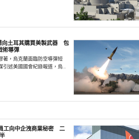
動停止運作，沒有造成傷亡，亦
造成放射性影響。營運核電站的
指，正調查具體原因，尚未確定
電站共有4個機
已在2018年停止運作，今次3號
，僅餘4號機組仍運作。 關西
蘭向土耳其購買美製武器 包
位於福井縣的美濱核電站3號機
戰術導彈
曾因驅動發電...
膠著，烏克蘭面臨防空導彈短
媒引述美國國會紀錄報道，烏克
購買一批美國製造的武器裝備及
月下旬開始交付。這批武器包括
導彈系統導彈、12套M270多管
00多枚集束彈藥等。 美國
制法》規定，如果向第三國轉讓
初始價值超過1400萬美元，國會
交易。報道指，烏克蘭將從土耳
前員工向中企洩商業秘密 二
初始價值約為2...
半