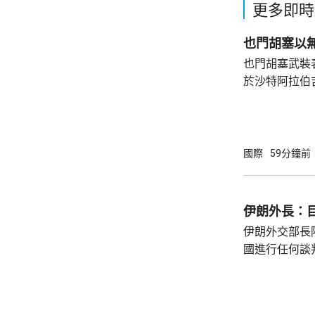
更多即時
也門胡塞以
也門胡塞武裝
於沙特阿拉伯
打擊，回應不
沙特能源部較
特阿美的工業
造成傷亡。 胡塞武裝上月底以報復沙特持續
國際
59分鐘前
12年的海陸
施海上禁運，
相攻擊，沙特
伊朗外長：
亦曾受襲。
伊朗外交部長
國進行任何談
的行爲，並對
蘭方面認為雙