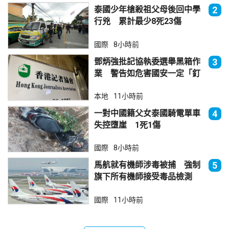
泰國少年槍殺祖父母後回中學
2
行兇 累計最少8死23傷
國際
8小時前
鄧炳強批記協執委選舉黑箱作
3
業 警告如危害國安一定「釘
死你」
本地
11小時前
一對中國籍父女泰國騎電單車
4
失控墮崖 1死1傷
國際
8小時前
馬航就有機師涉毒被捕 強制
5
旗下所有機師接受毒品檢測
國際
11小時前