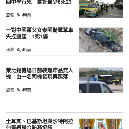
回中學行兇 累計最少8死23
傷
國際
8小時前
一對中國籍父女泰國騎電單車
失控墮崖 1死1傷
國際
8小時前
萊比錫機場日前裝爆炸品無人
機 由一名司機發現再踢落
國際
8小時前
土耳其、巴基斯坦與沙特阿拉
伯簽署聯合防務協議