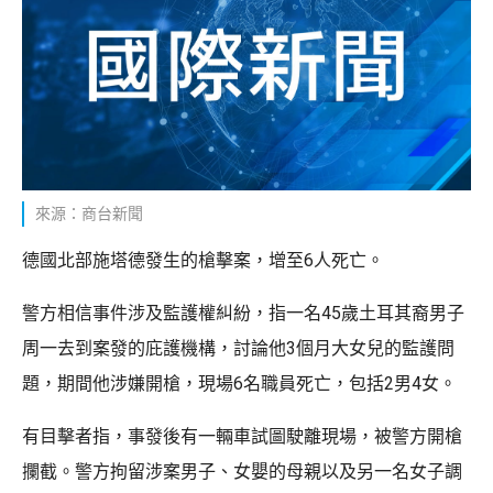
來源：商台新聞
德國北部施塔德發生的槍擊案，增至6人死亡。
警方相信事件涉及監護權糾紛，指一名45歲土耳其裔男子
周一去到案發的庇護機構，討論他3個月大女兒的監護問
題，期間他涉嫌開槍，現場6名職員死亡，包括2男4女。
有目擊者指，事發後有一輛車試圖駛離現場，被警方開槍
攔截。警方拘留涉案男子、女嬰的母親以及另一名女子調