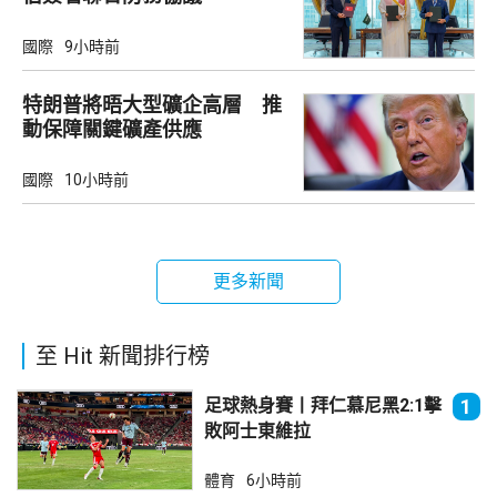
國際
9小時前
特朗普將晤大型礦企高層 推
動保障關鍵礦產供應
國際
10小時前
更多新聞
至 Hit 新聞排行榜
足球熱身賽丨拜仁慕尼黑2:1擊
1
敗阿士東維拉
體育
6小時前