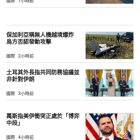
國際
1小時前
保加利亞稱無人機越境爆炸
烏方否認發動攻擊
國際
2小時前
土耳其外長指共同防務協議並
非針對伊朗
國際
3小時前
萬斯指美伊衝突正處於「博弈
中段」
國際
4小時前