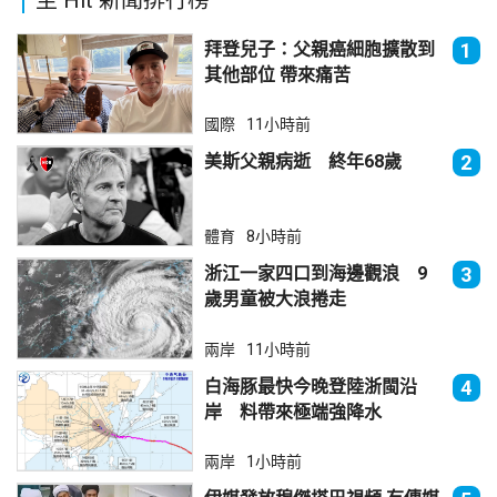
拜登兒子：父親癌細胞擴散到
1
其他部位 帶來痛苦
國際
11小時前
美斯父親病逝 終年68歲
2
體育
8小時前
浙江一家四口到海邊觀浪 9
3
歲男童被大浪捲走
兩岸
11小時前
白海豚最快今晚登陸浙閩沿
4
岸 料帶來極端強降水
兩岸
1小時前