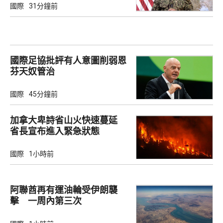
國際
31分鐘前
國際足協批評有人意圖削弱恩
芬天奴管治
國際
45分鐘前
加拿大卑詩省山火快速蔓延
省長宣布進入緊急狀態
國際
1小時前
阿聯酋再有運油輪受伊朗襲
擊 一周內第三次