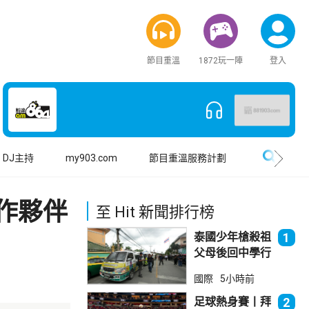
節目重溫
1872玩一陣
登入
搜尋
DJ主持
my903.com
節目重溫服務計劃
作夥伴
至 Hit 新聞排行榜
泰國少年槍殺祖
1
父母後回中學行
兇 累計最少8
國際
5小時前
死23傷
足球熱身賽丨拜
2