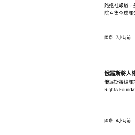
針對任何國家、
路透社報道，
院召集全球部
保障美國和盟
指，雖然特朗
但華府正急需
國際
7小時前
損的武器庫存
彈，而稀土、
關重要，同時
鏈的依賴，計
俄羅斯將人
錄。 消息人士預計，出席的業界巨頭包括全
球...
俄羅斯將總部設
Rights Fo
基金會由已故
尤利婭擔任主席。 俄羅斯檢察院指
會在其「暴政
完全專制政權
國際
8小時前
動，有關行為
制裁，以及支