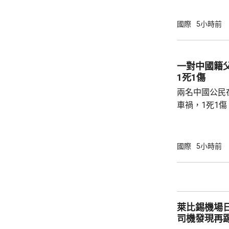
傷，其中9人
當地警方指，
國際
5小時前
毫米口徑手槍
過後再回校行
槍手曾在課室
一對中國籍
手槍換子彈。
1死1傷
園，共檢獲34發
兩名中國公民
車禍，1死1
傳媒報道，死
單車去到一處
歲父親當場死
國際
5小時前
治。死者遺體
國駐泰國大使
後，已聯繫辦
者，妥善保存
萊比錫機場
內的親屬，將為
司機發現再