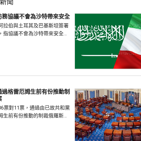
新聞
防務協議不會為沙特帶來安全
阿拉伯與土耳其及巴基斯坦簽署
，指協議不會為沙特帶來安全。
家安全與外交政策委員會發言人
平台發文，指沙特多年來被美國
仍然未能得到安全，認為沙特如
不必向他人乞求安全。 自美國
底向伊朗採取軍事行動以來，沙
美國盟友多次受到伊朗攻擊。根
其及巴基斯坦簽署的聯合防務協
通過格雷厄姆生前有份推動制
任何一國遭受武裝攻擊，...
案
86票對11票，通過由已故共和黨
姆生前有份推動的制裁俄羅斯法
斯用於俄烏戰事的資金來源。 有
統特朗普，向全球購買最多俄羅
氣的5個國家，包括中國及印度