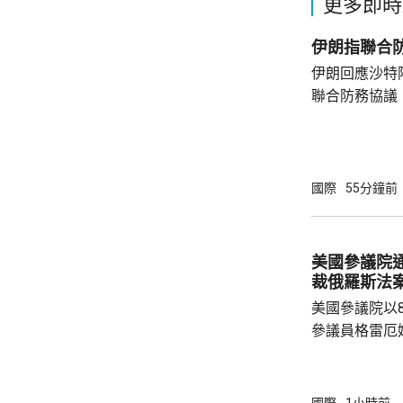
更多即時
伊朗指聯合
伊朗回應沙特
聯合防務協議
伊朗議會的國
雷扎伊在社交
單方面榨取，
果改變政策，就
國際
55分鐘前
及以色列二月
特及區內其他
據沙特與土耳
美國參議院
議，如果三國中
裁俄羅斯法
美國參議院以
參議員格雷厄
案，打擊俄羅
關法案授權總
斯石油及天然