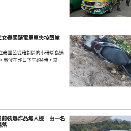
傷勢嚴重，另外10多人已出院。
槍手早上先在家中，用祖父的9
，槍殺同住的祖父和祖母，10時
兇。網上片段見到，穿紫色衣的
外的走廊行過，亦有人拍到他為
父女泰國騎電單車失控墮崖
校方事後疏散學生，警方圍封校
子彈和2個備...
在泰國芭堤雅對開的小珊瑚島遇
傷。事發在昨日下午約4時，當地
者是一對父女，當時騎租用的電
彎位落斜時，失控跌落懸崖，51
亡，年約30歲的女兒受傷送院救
安放在醫院，等待家屬認領。 中
館表示，收到中國公民傷亡信息
案警局及醫院，要求積極救治傷
死者遺體。使館已聯繫死者在國
日前裝爆炸品無人機 由一名
家屬在泰國善後提...
踢落