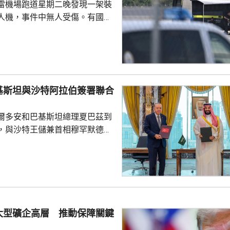
雷機場跑道星期二晚發現一架裝
人機，事件中無人受傷。有國會
一名機場巴士司機發現無人機低
踢落，無人機之後跌下地面，形
膽及勇敢，亦非常危險，但就因
次無人機襲擊。薩克森州內政部
行為，但指不應仿傚，應先通知
基斯坦與沙特阿拉伯簽署聯合
近被發現，檢察官已展開反恐調
爾多安和巴基斯坦總理夏巴茲到
言人表示，總理默茨已召...
，與沙特王儲兼首相穆罕默德在
，簽署聯合防務協議，期望增強
行為的集體威懾力，如果三國中
武裝攻擊，都會被視為對三國的
要加強三國在各個領域的防務合
述有土耳其官員指，協議純屬防
大型礦企高層 推動保障關鍵
諾為防禦目的提供相互支持，不