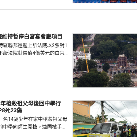
裁俄羅斯總統普京、俄羅斯的軍
機構、能源項目，以及用來規避
措施的運油輪。 格雷厄姆與
連斯基關係密切，上月去世前曾
院維持暫停白宮宴會廳項目
連基斯其後到華...
特區聯邦巡迴上訴法院以2票對1
下級法院對價值4億美元的白宮
布暫停令。但上訴法院的裁決將
行，以便特朗普政府有時間提出上
特朗普在未經國會批准下，興建
。政府辯稱，白宮宴會廳對於舉
動，以及保障白宮安全具有必要
少年槍殺祖父母後回中學行
8死23傷
一名14歲少年在家中槍殺祖父母
的中學向師生開槍。連同槍手在
共造成最少8人死亡、30多人受