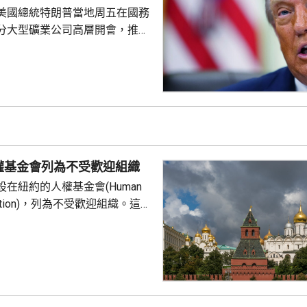
組織或個人，亦向其他區...
美國總統特朗普當地周五在國務
分大型礦業公司高層開會，推動
友關鍵礦產供應的議程。報道
普早前否認彈藥庫存嚴重短缺，
關鍵礦產來補充伊朗戰事期間耗
，包括精確制導導彈與防空攔截
鎢和鍺等礦產供應對這些武器至
當局亦尋求減少美國對中國供應
劃宣布一系列協議和諒解備忘
權基金會列為不受歡迎組織
在紐約的人權基金會(Human
undation)，列為不受歡迎組織。這個
俄羅斯異見人士納瓦爾尼的遺孀
，人權基金
追蹤器」計劃中，將俄羅斯列為
，參與抹黑俄羅斯武裝部隊的活
屬刑事犯罪；基金會又推動反俄
持其他不受歡迎的組織。