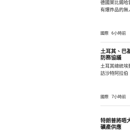
德國萊比錫哈
有爆炸品的無
議員透露，是
空飛行，將其
容司機行為大
國際
6小時前
此可能阻止一
長讚揚司機的
土耳其、巴
當局。 報道指，涉事無人機在一架烏克蘭安東
防務協議
諾夫運輸機附
土耳其總統埃
查。德國政府發
訪沙特阿拉伯
聖城麥加會面
針對任何侵略
任何一國遭受
國際
7小時前
攻擊。 協議未有具體提到涉及哪些防務承諾或
義務，但指明
作。路透社引
特朗普將晤
禦性質，僅承
礦產供應