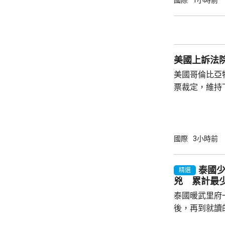
國際
1小時前
加徵關稅、制
政領袖、金融
美國現有對俄制裁
烏克蘭總統澤
美國上訴法
訪問烏克蘭。澤
美國哥倫比亞
票裁定，維持
宴會廳項目頒
暫緩14日執
訴。 美國聯邦地區法官早前指，沒有任何聯邦
法律賦予總統
國際
3小時前
宴會廳的權力
辦大型正式活
泰國
精選
性。
兇 累計最少
泰國暖武里府
後，再到就讀
內，2宗案件