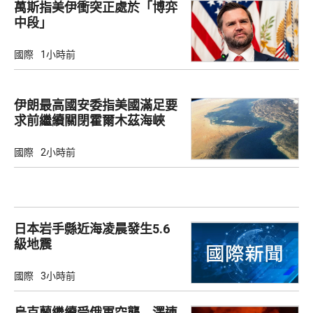
萬斯指美伊衝突正處於「博弈
中段」
國際
1小時前
伊朗最高國安委指美國滿足要
求前繼續關閉霍爾木茲海峽
國際
2小時前
日本岩手縣近海凌晨發生5.6
級地震
國際
3小時前
烏克蘭繼續受俄軍空襲 澤連