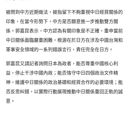
被問到中方近期做法，被指留下不夠重視中日經貿關係的
印象，在當今形勢下，中方是否願意進一步推動雙方關
係。郭嘉昆表示，中方認為有關印象是不正確，重申當前
中日關係面臨嚴重困難，根源在於日方在涉及中國台灣和
軍事安全領域的一系列錯誤言行，責任完全在日方。
郭嘉昆又請記者詢問日本為政者，能否尊重中國核心利
益，停止干涉中國內政；能否恪守中日四個政治文件精
神，維護中日關係的政治基礎和經貿合作的必要環境；能
否反思糾錯，以實際行動展現推動中日關係重回正軌的誠
意。