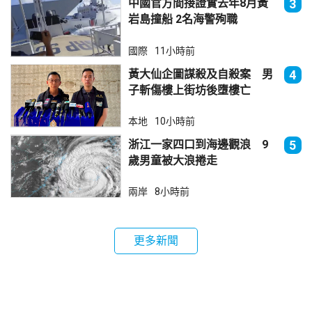
中國官方間接證實去年8月黃
3
岩島撞船 2名海警殉職
國際
11小時前
黃大仙企圖謀殺及自殺案 男
4
子斬傷樓上街坊後墮樓亡
本地
10小時前
浙江一家四口到海邊觀浪 9
5
歲男童被大浪捲走
兩岸
8小時前
更多新聞