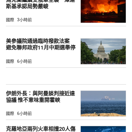
斯基承認局勢嚴峻
國際
3小時前
美參議院通過臨時撥款法案
避免聯邦政府11月中期選舉停
擺
國際
6小時前
伊朗外長：與阿曼談判接近達
協議 惟不意味重開霍峽
國際
6小時前
克羅地亞兩列火車相撞20人傷