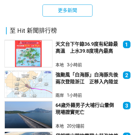
更多新聞
至 Hit 新聞排行榜
天文台下午錄36.9度有紀錄最
1
高溫 上水39.8度境內最高
本地
3小時前
強颱風「白海豚」白海豚先後
2
兩次登陸浙江 正移入內陸並
減弱
兩岸
1小時前
64歲外籍男子大埔行山暈倒
3
現場證實死亡
本地
20分鐘前