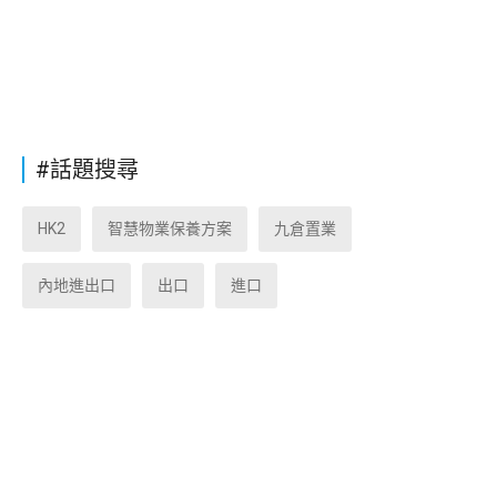
#話題搜尋
HK2
智慧物業保養方案
九倉置業
內地進出口
出口
進口