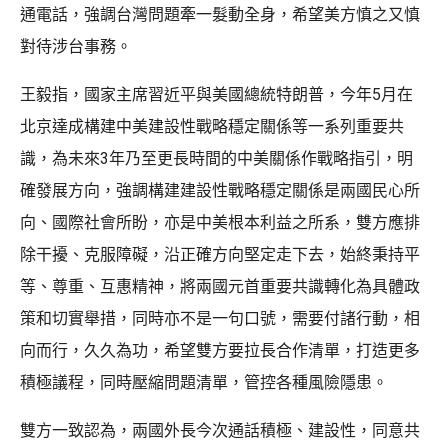
通電話，強調台灣問題牽一髮動全身，希望美方慎之又慎
對待涉台事務。
王毅指，國家主席習近平與美國總統特朗普，今年5月在
北京達成構建中美建設性戰略穩定關係等一系列重要共
識，為未來3年乃至更長時間的中美關係作戰略指引，明
確發展方向，強調構建建設性戰略穩定關係是兩國民心所
向、國際社會所盼，亦是中美根本利益之所系，雙方應排
除干擾、克服障礙，沿正確方向堅定走下去，始終秉持平
等、尊重、互惠精神，將兩國元首重要共識轉化為具體政
策和切實舉措，同時亦不是一句口號，需要付諸行動，相
向而行，久久為功，希望雙方要拉長合作清單，打造更多
積極議程，同時壓縮問題清單，管控各種風險隱患。
雙方一致認為，兩國外長今次通話積極、建設性，同意共