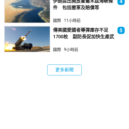
伊朗提出開放霍爾木茲海峽條
4
件 包括撤軍及賠償等
國際
11小時前
傳美國愛國者導彈庫存不足
5
1700枚 副防長促加快生產武
器
國際
9小時前
更多新聞