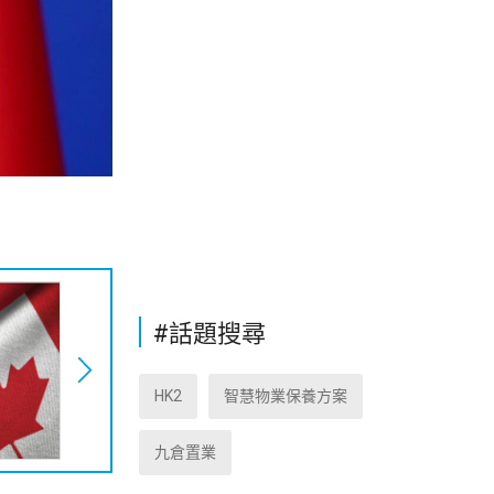
#話題搜尋
HK2
智慧物業保養方案
九倉置業