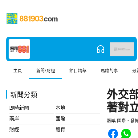
主頁
新聞/財經
節目精華
馬路的事
最
外交
新聞分類
著對
即時新聞
本地
兩岸
國際
兩岸, 國際
發佈 
Share to Face
Share t
財經
體育