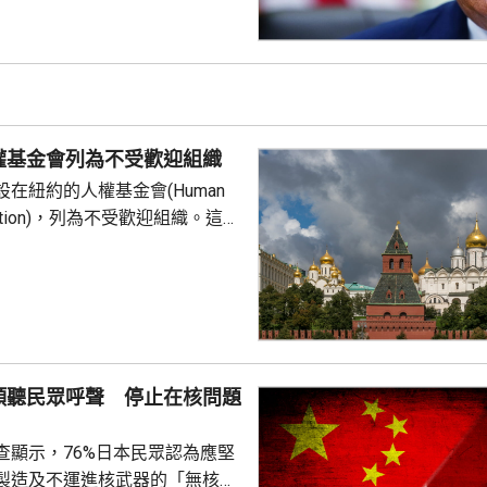
關鍵礦產來補充伊朗戰事期間耗
，包括精確制導導彈與防空攔截
鎢和鍺等礦產供應對這些武器至
當局亦尋求減少美國對中國供應
劃宣布一系列協議和諒解備忘
權基金會列為不受歡迎組織
在紐約的人權基金會(Human
undation)，列為不受歡迎組織。這個
俄羅斯異見人士納瓦爾尼的遺孀
，人權基金
追蹤器」計劃中，將俄羅斯列為
，參與抹黑俄羅斯武裝部隊的活
屬刑事犯罪；基金會又推動反俄
持其他不受歡迎的組織。
傾聽民眾呼聲 停止在核問題
查顯示，76%日本民眾認為應堅
製造及不運進核武器的「無核三