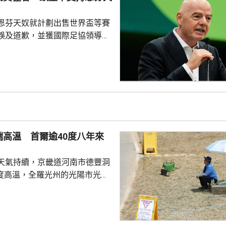
校方事後疏散學生，警方圍封校
發子彈。調查指...
恩芬天奴就計劃出售世界盃等賽
誤及道歉，並獲國際足協領導層
非洲足協亦發聲明指，54個成員
支持恩芬天奴，感謝他多年來對
持。主席莫特塞佩表示，歡迎國
查今次爭議事件，但同時呼籲要
透明度。 非洲足協的表
協的立場完全不同。歐洲足協重
奴擔任國際足協主席已失去信
端高溫 首爾逾40度八年來
留任，將抵制未來的世界盃...
天氣持續，京畿道河南市德豐洞
7度高溫，全羅光州的光陽市光陽
區亦錄得40.2度，是首爾自
1日以來首次超過40度。江原道寧
州市金沙面，及慶尚南道密陽市
廳指，今年6月1日