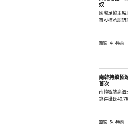
手槍換子彈。
奴
園，共檢獲34
國際足協主席
事股權承認錯
全力支持後，
協會一致重申
非洲足球的支
國際
4小時前
際足協承諾審
進行良好管治及增加
態，與歐洲足
申，對恩芬天
南韓持續極
心，只要他繼續
首次
南韓極端高溫
錄得攝氏40.
邑，及首爾蘆原
2018年8月
越、京畿道驪
國際
5小時前
等地，亦高達39.8度。 氣象