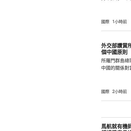
原則」；另有
至日本的「核
言人林劍回應
國際
1小時前
民意的鮮明反
榮的珍惜。日
圖突破「無核
外交部讚賞
日益膨脹的政
個中國原則
所羅門群島總
中國的關係對
羅門群島新政
京，外交部發
個中國，台灣
國際
2小時前
中方讚賞所羅
中國原則，將
為深化彼此合作提
中方願同所羅
馬航就有機
重、共同發展