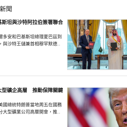
新聞
基斯坦與沙特阿拉伯簽署聯合
爾多安和巴基斯坦總理夏巴茲到
，與沙特王儲兼首相穆罕默德在
，簽署聯合防務協議，期望增強
行為的集體威懾力，如果三國中
武裝攻擊，都會被視為對三國的
要加強三國在各個領域的防務合
述有土耳其官員指，協議純屬防
大型礦企高層 推動保障關鍵
諾為防禦目的提供相互支持，不
組織或個人，亦向其他區...
美國總統特朗普當地周五在國務
分大型礦業公司高層開會，推動
友關鍵礦產供應的議程。報道
普早前否認彈藥庫存嚴重短缺，