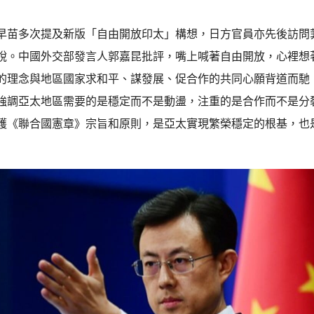
早苗多次提及新版「自由開放印太」構想，日方官員亦先後訪問
說。中國外交部發言人郭嘉昆批評，嘴上喊著自由開放，心裡想
的理念與地區國家求和平、謀發展、促合作的共同心願背道而馳
強調亞太地區需要的是穩定而不是動盪，注重的是合作而不是分
護《聯合國憲章》宗旨和原則，是亞太實現繁榮穩定的根基，也