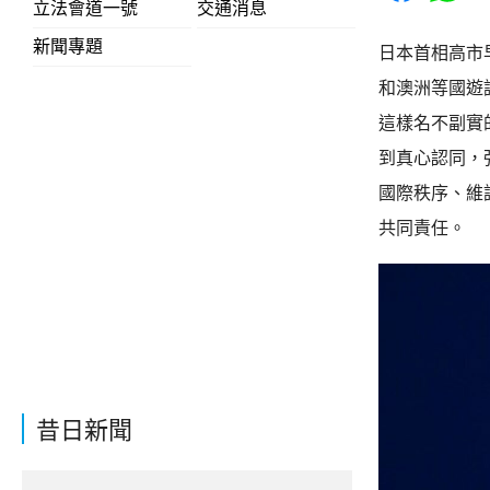
立法會道一號
交通消息
新聞專題
日本首相高市
和澳洲等國遊
這樣名不副實
到真心認同，
國際秩序、維
共同責任。
昔日新聞