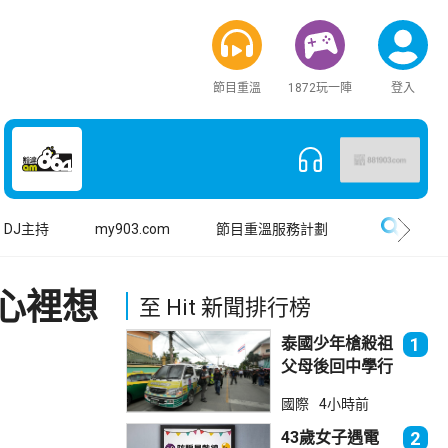
節目重溫
1872玩一陣
登入
搜尋
DJ主持
my903.com
節目重溫服務計劃
心裡想
至 Hit 新聞排行榜
泰國少年槍殺祖
1
父母後回中學行
兇 累計最少8
國際
4小時前
死23傷
43歲女子遇電
2