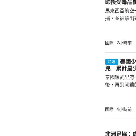
師接受毒品
國...
馬來西亞航空
捕，並被驗出
對旗下126
月15日前完
篩檢，將不得
國際
2小時前
要接受檢測。
零容忍態度。 涉案的39歲馬航機師，上月28
泰國
精選
日抵達雅加達
兇 累計最少
公斤，相當於
泰國暖武里府
航指這名機師之
後，再到就讀
內，2宗案件
其中2人傷勢嚴
警方指，槍手
國際
4小時前
毫米口徑手槍
過後再回校行
槍手曾在課室
非洲足協：