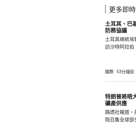
更多即時
土耳其、巴
防務協議
土耳其總統埃
訪沙特阿拉伯
聖城麥加會面
針對任何侵略
任何一國遭受
國際
53分鐘前
攻擊。 協議未有具體提到涉及哪些防務承諾或
義務，但指明
作。路透社引
特朗普將晤
禦性質，僅承
礦產供應
針對任何國家、
路透社報道，
院召集全球部
保障美國和盟
指，雖然特朗