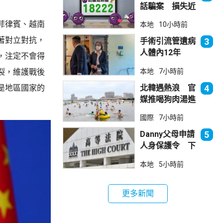
話騙案 損失近
6900萬元
菲律賓、越南
本地
10小時前
著對立對抗，
手術引流管遺病
3
人體內12年
，注定不會得
女醫生石岳容專
本地
7小時前
裂，維護戰後
業失當除牌1個
月
北韓遇熱浪 官
4
是地區國家的
媒推喝狗肉湯進
補
國際
7小時前
Danny父母申請
5
人身保護令 下
月底前裁決
本地
5小時前
更多新聞