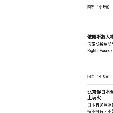
但華府正急需
國際
1小時前
損的武器庫存
彈，而稀土、
關重要，同時
鏈的依賴，計
俄羅斯將人
錄。 消息人士預計，出席的業界巨頭包括全
球...
俄羅斯將總部設
Rights Fo
基金會由已故
尤利婭擔任主席。 俄羅斯檢察院指
會在其「暴政
完全專制政權
國際
1小時前
動，有關行為
制裁，以及支
北京促日本
上玩火
日本有民意調
持不擁有、不