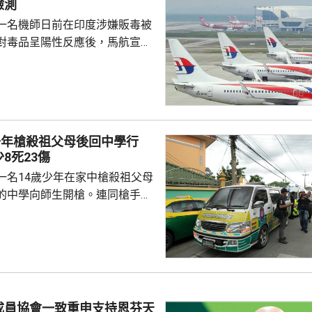
檢測
一名機師日前在印度涉嫌販毒被
對毒品呈陽性反應後，馬航宣布
0名機師實施強制毒品檢測，預計本
成，若機師未能在規定期限內完成
執行飛行任務，機艙服務員亦都
公司重申對任何的不當行為採取
少年槍殺祖父母後回中學行
機場後，被海關在行李內搜出25
8死23傷
7萬粒搖頭丸以及少量冰毒。馬
一名14歲少年在家中槍殺祖父母
前休假兩日，...
的中學向師生開槍。連同槍手在
共造成最少8人死亡、23人受傷，
重。槍手犯案動機未明。 當地
當地早上先在家中，用祖父的9
，槍殺同住的祖父和祖母，10時
兇。網上片段見到，穿紫色衣的
外的走廊行過，亦有人拍到他為
成員協會一致重申支持恩芬天