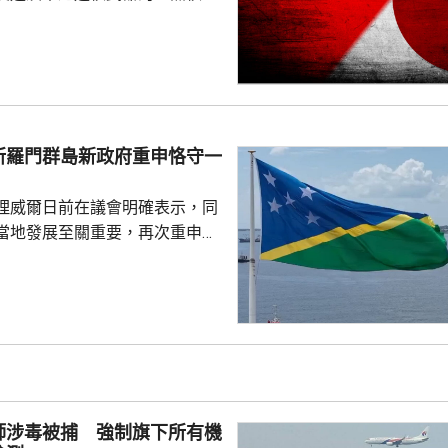
77%民眾反對美國將核武器部署
共享」構想。在北京，外交部發
指，民調結果充分反映日本主流
核立場，對來之不易的和平與繁
本官員公然炒作「核選項」、試
三原則」，暴露出日本右翼勢力
所羅門群島新政府重申恪守一
治、軍事野心，是拿一億多日本
人民的未來豪賭。 林劍指出，民心不...
理威爾日前在議會明確表示，同
當地發展至關重要，再次重申所
府將恪守一個中國原則。在北
言人林劍回應指，世界上只有一
是中國領土不可分割的一部分，
門群島新政府重申堅定恪守一個
有力維護雙邊關係政治基礎，亦
供了必要條件。 林劍表示，
門群島持續深化新時代相互尊
師涉毒被捕 強制旗下所有機
的全面戰略夥伴關係，推動兩