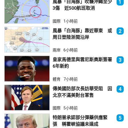
風暴「白海豚」吹襲沖繩至少
1
3傷 近500航班取消
國際
1小時前
風暴「白海豚」靠近華東 或
2
周日登陸浙閩沿岸
兩岸
6小時前
皇家馬德里與雲尼斯奧斯簽署
3
6年新約
體育
7小時前
傳美國防部次長訪華受阻 因
4
北京不滿美對台軍售
國際
5小時前
特朗普承認部分彈藥供應緊
5
張 稱霍峽協議未達成