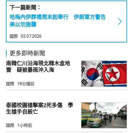
下一篇新聞：
哈梅內伊葬禮周末起舉行 伊朗軍方警告
美以勿施襲
國際
02.07.2026
更多即時新聞
南韓仁川沿海現北韓木盒地
雷 疑被暴雨沖入海
國際
18分鐘前
泰國校園槍擊案2死多傷 學
生槍手自殺亡
國際
1小時前