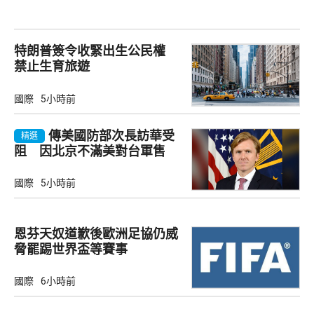
特朗普簽令收緊出生公民權
禁止生育旅遊
國際
5小時前
傳美國防部次長訪華受
精選
阻 因北京不滿美對台軍售
國際
5小時前
恩芬天奴道歉後歐洲足協仍威
脅罷踢世界盃等賽事
國際
6小時前