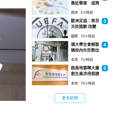
靠近華東 或周
日登陸浙閩沿岸
兩岸
2小時前
歐洲足協：恩芬
3
天奴道歉 改變
不了抵制世界盃
國際
10小時前
立場
嶺大學生會解散
4
稱校內外形勢出
現變化
本地
7小時前
跑馬地雲暉大廈
5
救生員涉用假證
食環署指示關閉
本地
10小時前
泳池並報警
更多新聞