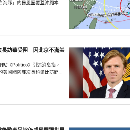
白海豚」的暴風圈覆蓋沖繩本島
美群島，中心附近最大風速為每
，最高陣風風速每小時198公
導致房屋倒塌。氣象廳預計，沖
群島未來一日將受到線狀雨帶影
雨量可能達到200毫米，呼籲當
流氾濫等。 受風暴影響，
次長訪華受阻 因北京不滿美
今日共有470班航機取消，明日
取消。
站《Politico》引述消息指，
的美國國防部次長科爾比訪問中
，形容北京對此態度冷淡，原因
12月批准110億美元的對台軍
口限制、台海局勢，以至解放軍
活動而動盪不安，五角大樓官員
穩定兩國關係，他最近數月一直
問邀請，並在中國國防大學發表