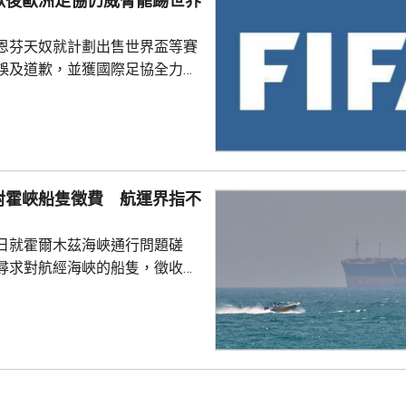
歉後歐洲足協仍威脅罷踢世界
部官員與北...
恩芬天奴就計劃出售世界盃等賽
誤及道歉，並獲國際足協全力支
化解歐洲足協杯葛世界盃等賽事
是撤回出售賽事股權的提議，第
這類破壞比賽面貌的行徑絕不再
件仍未達到。聲明同時重申對恩
對霍峽船隻徵費 航運界指不
際足協主席失去信心。國際職業
指責恩芬天奴嚴重濫用職權。
日就霍爾木茲海峽通行問題磋
尋求對航經海峽的船隻，徵收相
5%至7%的費用。路透社引述航
相關過境費難以實施，因為美國
責管理霍爾木茲海峽的「波斯灣
，美國財政部亦禁止美國人員接
供的通行服務；若向伊朗繳付過
合規問題，可能導致資產被凍