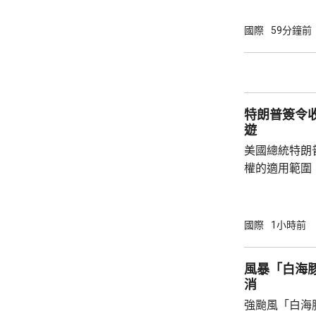
斯能代表共和
朗普的顧問形
國際
59分鐘前
「接班」，但
特朗普何時會
同時引述接近
性格反覆多變，
特朗普簽令
遊
美國總統特朗
權的適用範圍
政命令規定，
外國勢力的人
會自動獲得美
國際
1小時前
美生育，令子女
在白宮見記者
風暴「白海豚
用，「生育旅
消
可能有數十萬
強颱風「白海
公民身份，因此