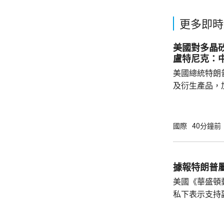
更多即時
美國對多晶
盧特尼克：
美國總統特朗
及衍生產品，加
效，以鼓勵企
和太陽能發展
產品設定最低
國際
40分鐘前
元；晶圓每公斤
美仙；太陽能組件每
商務部制定計
據報特朗普
新或擴建多晶
美國《華盛頓
施，並在2029年
私下表示支持
2028年大選。 報道指，特朗普約兩周前在
宮橢圓形辦公