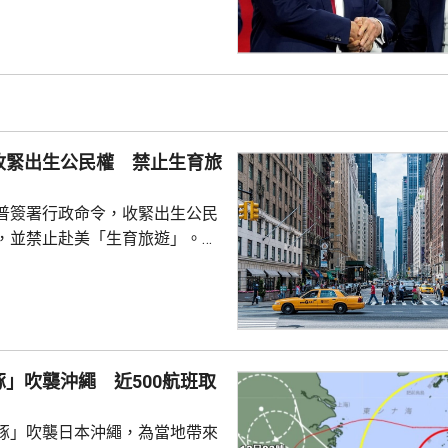
黨在下屆大選中勝出。據報有特
容，特朗普已私下認定由萬斯
要討論萬斯何時宣布參選，或者
公開表態就仍然為時尚早。報道
特朗普圈子的盟友指，特朗普的
會對不同人說不同的話，支...
收緊出生公民權 禁止生育旅
普簽署行政命令，收緊出生公民
，並禁止赴美「生育旅遊」。行
外國政府僱員、游說人員和敵對
員等，在美國誕下的子女，將不
國公民身份。華府亦禁止透過赴
獲得美國公民身份。 特朗普
時指，出生公民權制度長期被濫
」吹襲沖繩 近500航班取
遊」已經發展成一門生意，每年
人透過有關制度讓子女取得美國
豚」吹襲日本沖繩，為當地帶來
華府要推出新的限制。 ...