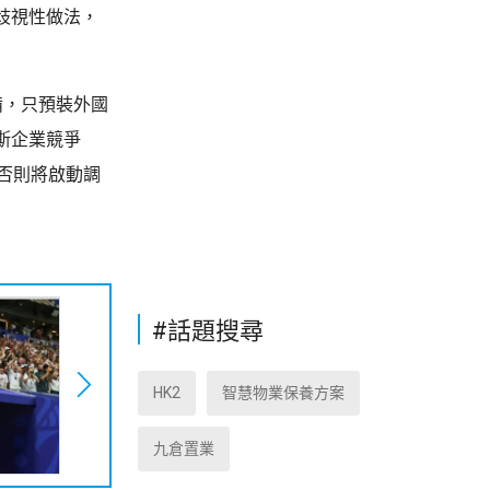
歧視性做法，
備，只預裝外國
斯企業競爭
否則將啟動調
#話題搜尋
HK2
智慧物業保養方案
九倉置業