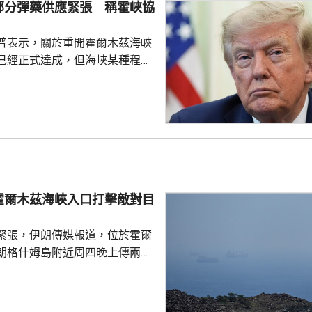
部分彈藥供應緊張 稱霍峽協
」上月底為戰爭保險承保人...
普表示，關於重開霍爾木茲海峽
已經正式達成，但海峽某種程度
又指美方正參與相關談判，整體
美伊戰事將很快結束。 特朗普
時，承認美軍部分彈藥供應比較
日補充庫存，又指部分威力強大
乎無限，強調美國國防企業正在
，生產愛國者和戰斧導彈等。 日
特朗普上星期曾與防長赫格塞
霍爾木茲海峽入口打擊敵對目
庫存問題爭執。特朗普...
緊張，伊朗傳媒報道，位於霍爾
朗格什姆島附近周四晚上傳兩次
引述消息人士指，爆炸聲是伊朗
峽入口打擊敵對目標所致，伊朗
動成果。