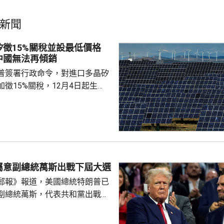
新聞
矽徵15%關稅並設最低價格
中國無法再傾銷
普簽署行政命令，對進口多晶矽
徵15%關稅，12月4日起生
業在美國設廠，制衡中國的晶片
。特朗普又對進口多晶矽和相關
價格，其中多晶矽每公斤21美
100美元；太陽能電池每瓦22
瓦38美仙。 公告又授權
劃，若企業承諾在美國建設、翻
屬意副總統萬斯出戰下屆大選
矽、晶圓或太陽能電池等生產設
郵報》報道，美國總統特朗普已
1月20日前...
副總統萬斯，代表共和黨出戰
白
室與共和黨金主會晤，指希望萬