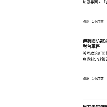
強風暴雨。「
和鹿兒島縣奄
小時144公里
里，風力足以
國際
2小時前
繩本島和奄美
響，24小時降
地居民提防強風和河
傳美國防部
沖繩和鹿兒島
對台軍售
亦有300班機
美國政治新聞網
負責制定政策
國的計劃受阻
是不滿華府去年
售案。 報道指，科爾比認為美中關係過去一年
國際
2小時前
因為關稅、出
在南海的軍事
訪問中國有助
爭取中方的訪