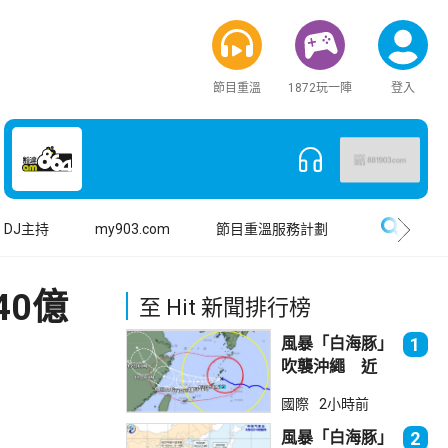
節目重溫
1872玩一陣
登入
搜尋
DJ主持
my903.com
節目重溫服務計劃
0億
至 Hit 新聞排行榜
風暴「白海豚」
1
吹襲沖繩 近
500航班取消
國際
2小時前
風暴「白海豚」
2