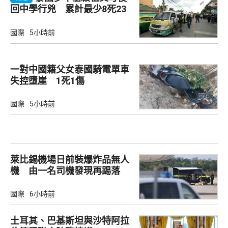
回中學行兇 累計最少8死23
傷
國際
5小時前
一對中國籍父女泰國騎電單車
失控墮崖 1死1傷
國際
5小時前
萊比錫機場日前裝爆炸品無人
機 由一名司機發現再踢落
國際
6小時前
土耳其、巴基斯坦與沙特阿拉