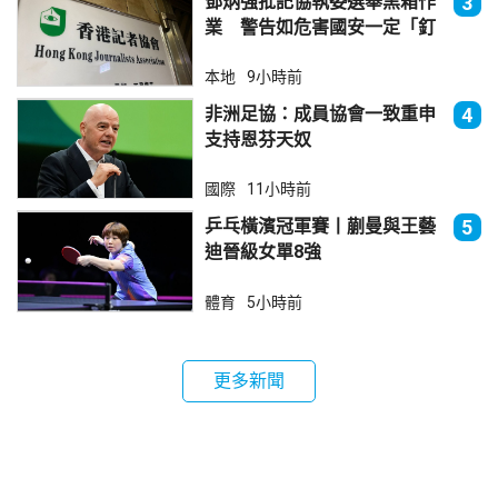
鄧炳強批記協執委選舉黑箱作
3
業 警告如危害國安一定「釘
死你」
本地
9小時前
非洲足協：成員協會一致重申
4
支持恩芬天奴
國際
11小時前
乒乓橫濱冠軍賽丨蒯曼與王藝
5
迪晉級女單8強
體育
5小時前
更多新聞