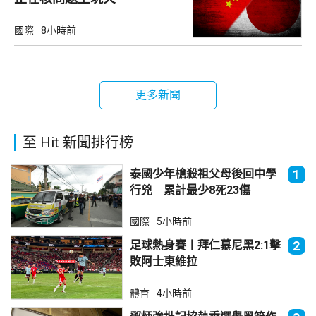
國際
8小時前
更多新聞
至 Hit 新聞排行榜
泰國少年槍殺祖父母後回中學
1
行兇 累計最少8死23傷
國際
5小時前
足球熱身賽丨拜仁慕尼黑2:1擊
2
敗阿士東維拉
體育
4小時前