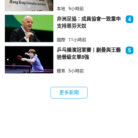
死你」
本地
9小時前
非洲足協：成員協會一致重申
4
支持恩芬天奴
國際
11小時前
乒乓橫濱冠軍賽丨蒯曼與王藝
5
迪晉級女單8強
體育
5小時前
更多新聞