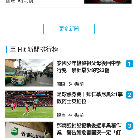
國際
8小時前
更多新聞
至 Hit 新聞排行榜
泰國少年槍殺祖父母後回中學
1
行兇 累計最少8死23傷
國際
5小時前
足球熱身賽丨拜仁慕尼黑2:1擊
2
敗阿士東維拉
體育
4小時前
鄧炳強批記協執委選舉黑箱作
3
業 警告如危害國安一定「釘