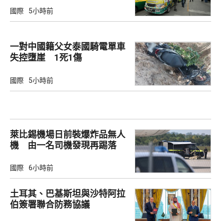
國際
5小時前
一對中國籍父女泰國騎電單車
失控墮崖 1死1傷
國際
5小時前
萊比錫機場日前裝爆炸品無人
機 由一名司機發現再踢落
國際
6小時前
土耳其、巴基斯坦與沙特阿拉
伯簽署聯合防務協議