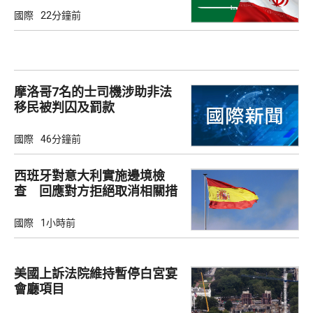
國際
22分鐘前
摩洛哥7名的士司機涉助非法
移民被判囚及罰款
國際
46分鐘前
西班牙對意大利實施邊境檢
查 回應對方拒絕取消相關措
施
國際
1小時前
美國上訴法院維持暫停白宮宴
會廳項目