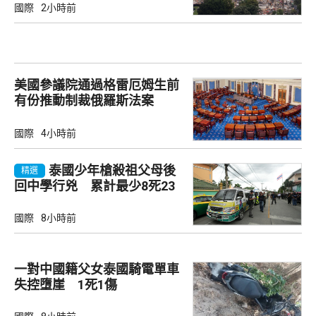
國際
2小時前
美國參議院通過格雷厄姆生前
有份推動制裁俄羅斯法案
國際
4小時前
泰國少年槍殺祖父母後
精選
回中學行兇 累計最少8死23
傷
國際
8小時前
一對中國籍父女泰國騎電單車
失控墮崖 1死1傷