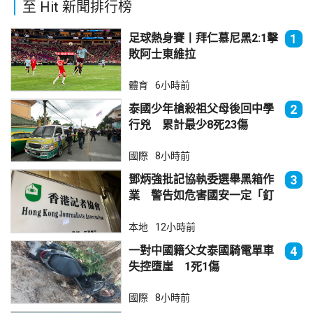
至 Hit 新聞排行榜
足球熱身賽丨拜仁慕尼黑2:1擊
1
敗阿士東維拉
體育
6小時前
泰國少年槍殺祖父母後回中學
2
行兇 累計最少8死23傷
國際
8小時前
鄧炳強批記協執委選舉黑箱作
3
業 警告如危害國安一定「釘
死你」
本地
12小時前
一對中國籍父女泰國騎電單車
4
失控墮崖 1死1傷
國際
8小時前