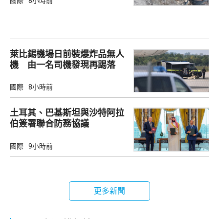
國際
8小時前
萊比錫機場日前裝爆炸品無人
機 由一名司機發現再踢落
國際
8小時前
土耳其、巴基斯坦與沙特阿拉
伯簽署聯合防務協議
國際
9小時前
更多新聞