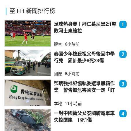
至 Hit 新聞排行榜
足球熱身賽丨拜仁慕尼黑2:1擊
1
敗阿士東維拉
體育
6小時前
泰國少年槍殺祖父母後回中學
2
行兇 累計最少8死23傷
國際
8小時前
鄧炳強批記協執委選舉黑箱作
3
業 警告如危害國安一定「釘
死你」
本地
11小時前
一對中國籍父女泰國騎電單車
4
失控墮崖 1死1傷