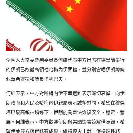
全國人大常委會副委員長何維代表中方出席在德黑蘭舉行
的伊朗已故最高領袖哈梅內伊葬禮，並分別會晤伊朗總統
佩澤希齊揚和議長卡利巴夫。
何維表示，中方對哈梅內伊不幸遇難表示深切哀悼，向伊
朗政府和人民及哈梅內伊親屬表示誠摯慰問，希望在穆傑
塔巴最高領袖領導下，伊朗能夠盡快恢復安全、穩定、發
展。何維表示，中方歡迎伊朗與美國簽署諒解備忘錄，希
望伊美雙方落實既有成果，維持停火止戰，保持理性務