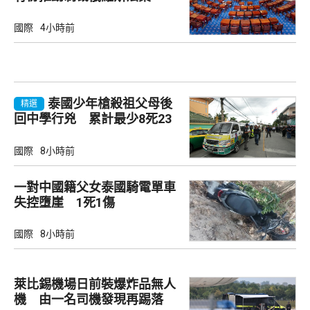
國際
4小時前
泰國少年槍殺祖父母後
精選
回中學行兇 累計最少8死23
傷
國際
8小時前
一對中國籍父女泰國騎電單車
失控墮崖 1死1傷
國際
8小時前
萊比錫機場日前裝爆炸品無人
機 由一名司機發現再踢落