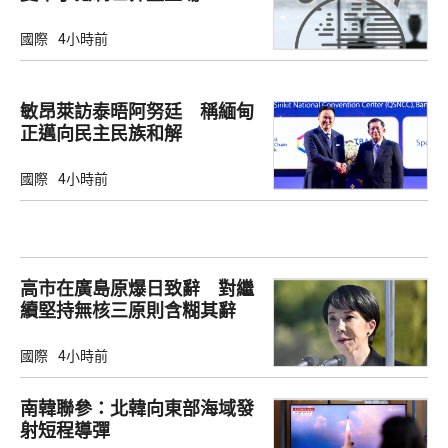
國際
4小時前
敏昂萊訪泰晤阿努廷 稱緬甸
正邁向民主民族和解
國際
4小時前
高市在廣島原爆日致辭 對繼
續堅持無核三原則含糊其辭
國際
4小時前
南韓聯參：北韓向東部海域發
射短程導彈