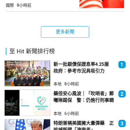
國際
8小時前
更多新聞
至 Hit 新聞排行榜
新一批銀債保證息率4.25厘
1
政府：參考市況具吸引力
本地
8小時前
藥倍安心風波｜「吹哨者」鄭
2
曦琳踢保 警：仍進行刑事調
查
本地
6小時前
特朗普稱美國擁大量彈藥 正
3
追捕叛國「洩密者」