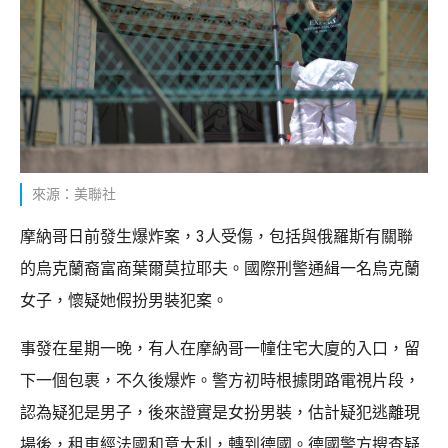
來源：美聯社
摩納哥日前發生爆炸案，3人受傷，包括與俄羅斯有關聯
的烏克蘭裔富商葉爾莫拉耶夫。國際刑警通緝一名烏克蘭
女子，懷疑她假扮男裝犯案。
事發在星期一晚，有人在摩納哥一幢住宅大廈的入口，留
下一個包裹，不久後爆炸。警方初時根據閉路電視片段，
認為疑犯是男子，後來證實是女扮男裝，估計疑犯逃離現
場後，租車經法國和意大利，轉到德國。德國警方搜查疑