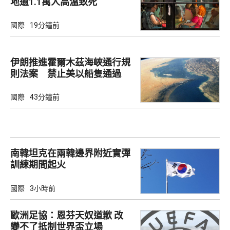
地逾1.1萬人高溫致死
國際
19分鐘前
伊朗推進霍爾木茲海峽通行規
則法案 禁止美以船隻通過
國際
43分鐘前
南韓坦克在兩韓邊界附近實彈
訓練期間起火
國際
3小時前
歐洲足協：恩芬天奴道歉 改
變不了抵制世界盃立場