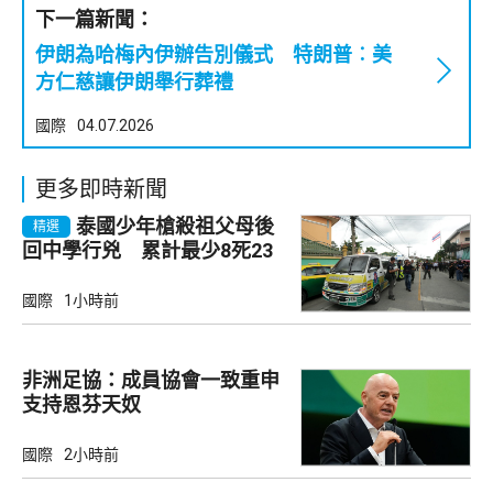
下一篇新聞：
伊朗為哈梅內伊辦告別儀式 特朗普︰美
方仁慈讓伊朗舉行葬禮
國際
04.07.2026
更多即時新聞
泰國少年槍殺祖父母後
精選
回中學行兇 累計最少8死23
傷
國際
1小時前
非洲足協：成員協會一致重申
支持恩芬天奴
國際
2小時前