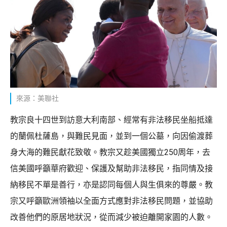
來源：美聯社
教宗良十四世到訪意大利南部、經常有非法移民坐船抵達
的蘭佩杜薩島，與難民見面，並到一個公墓，向因偷渡葬
身大海的難民獻花致敬。教宗又趁美國獨立250周年，去
信美國呼籲華府歡迎、保護及幫助非法移民，指同情及接
納移民不單是善行，亦是認同每個人與生俱來的尊嚴。教
宗又呼籲歐洲領袖以全面方式應對非法移民問題，並協助
改善他們的原居地狀況，從而減少被迫離開家園的人數。