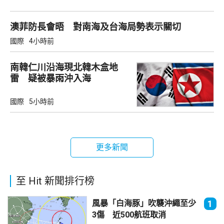
澳菲防長會晤 對南海及台海局勢表示關切
國際
4小時前
南韓仁川沿海現北韓木盒地
雷 疑被暴雨沖入海
國際
5小時前
更多新聞
至 Hit 新聞排行榜
風暴「白海豚」吹襲沖繩至少
1
3傷 近500航班取消