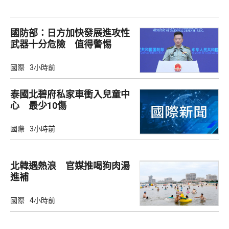
國防部：日方加快發展進攻性
武器十分危險 值得警惕
國際
3小時前
泰國北碧府私家車衝入兒童中
心 最少10傷
國際
3小時前
北韓遇熱浪 官媒推喝狗肉湯
進補
國際
4小時前