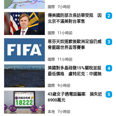
國際
7小時前
傳美國防部次長訪華受阻 因
2
北京不滿美對台軍售
國際
11小時前
恩芬天奴道歉後歐洲足協仍威
3
脅罷踢世界盃等賽事
國際
11小時前
美國對多晶硅徵15%關稅並設
4
最低價格 盧特尼克：中國無
法再傾銷
國際
9小時前
43歲女子遇電話騙案 損失近
5
6900萬元
本地
7小時前