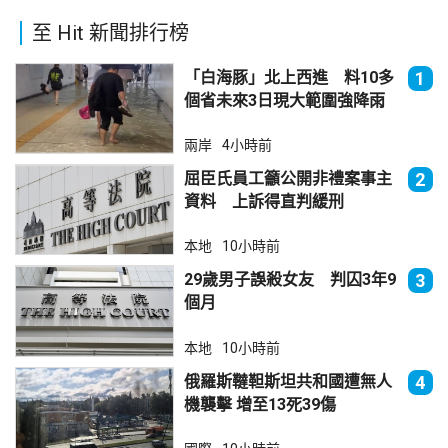
至 Hit 新聞排行榜
「白海豚」北上西進 料10多
1
個省未來3日現大範圍強降雨
兩岸
4小時前
屈臣氏員工籲公開非禮案事主
2
資料 上訴得直判緩刑
本地
10小時前
29歲男子誤殺女友 判囚3年9
3
個月
本地
10小時前
俄羅斯韃靼斯坦共和國遭無人
4
機襲擊 增至13死39傷