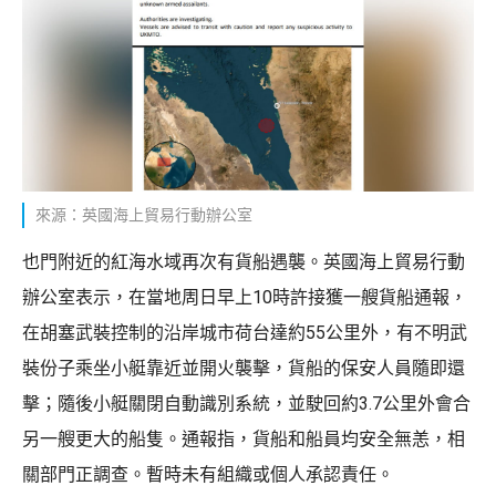
來源：英國海上貿易行動辦公室
也門附近的紅海水域再次有貨船遇襲。英國海上貿易行動
辦公室表示，在當地周日早上10時許接獲一艘貨船通報，
在胡塞武裝控制的沿岸城市荷台達約55公里外，有不明武
裝份子乘坐小艇靠近並開火襲擊，貨船的保安人員隨即還
擊；隨後小艇關閉自動識別系統，並駛回約3.7公里外會合
另一艘更大的船隻。通報指，貨船和船員均安全無恙，相
關部門正調查。暫時未有組織或個人承認責任。