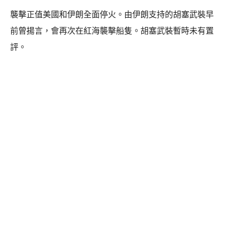
襲擊正值美國和伊朗全面停火。由伊朗支持的胡塞武裝早
前曾揚言，會再次在紅海襲擊船隻。胡塞武裝暫時未有置
評。