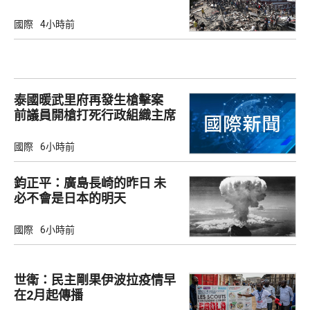
國際
4小時前
泰國暖武里府再發生槍擊案
前議員開槍打死行政組織主席
國際
6小時前
鈞正平：廣島長崎的昨日 未
必不會是日本的明天
國際
6小時前
世衛：民主剛果伊波拉疫情早
在2月起傳播