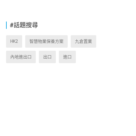
#話題搜尋
HK2
智慧物業保養方案
九倉置業
內地進出口
出口
進口