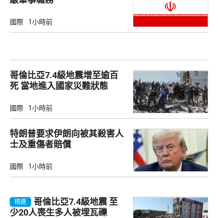
國際
1小時前
哥倫比亞7.4級地震增至逾百
死 當地進入國家災難狀態
國際
1小時前
特朗普要求伊朗向被其殺害人
士及重傷者賠償
國際
1小時前
哥倫比亞7.4級地震 至
精選
少20人喪生多人被埋瓦礫