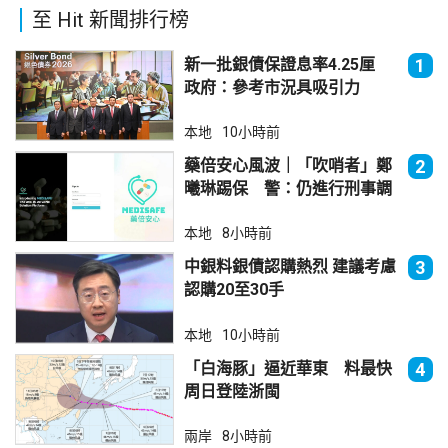
至 Hit 新聞排行榜
新一批銀債保證息率4.25厘
1
政府：參考市況具吸引力
本地
10小時前
藥倍安心風波｜「吹哨者」鄭
2
曦琳踢保 警：仍進行刑事調
查
本地
8小時前
中銀料銀債認購熱烈 建議考慮
3
認購20至30手
本地
10小時前
「白海豚」逼近華東 料最快
4
周日登陸浙閩
兩岸
8小時前