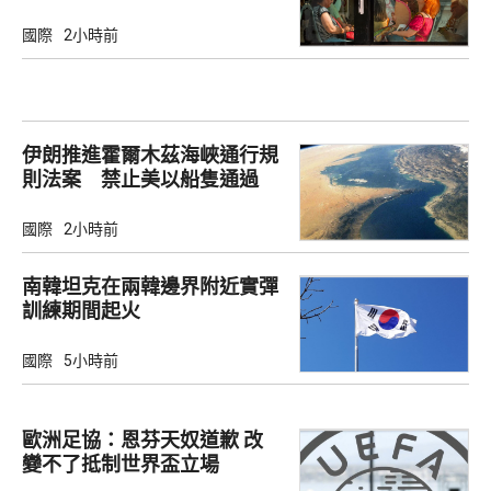
國際
2小時前
伊朗推進霍爾木茲海峽通行規
則法案 禁止美以船隻通過
國際
2小時前
南韓坦克在兩韓邊界附近實彈
訓練期間起火
國際
5小時前
歐洲足協：恩芬天奴道歉 改
變不了抵制世界盃立場