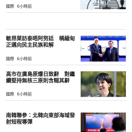
國際
6小時前
敏昂萊訪泰晤阿努廷 稱緬甸
正邁向民主民族和解
國際
6小時前
高市在廣島原爆日致辭 對繼
續堅持無核三原則含糊其辭
國際
6小時前
南韓聯參：北韓向東部海域發
射短程導彈