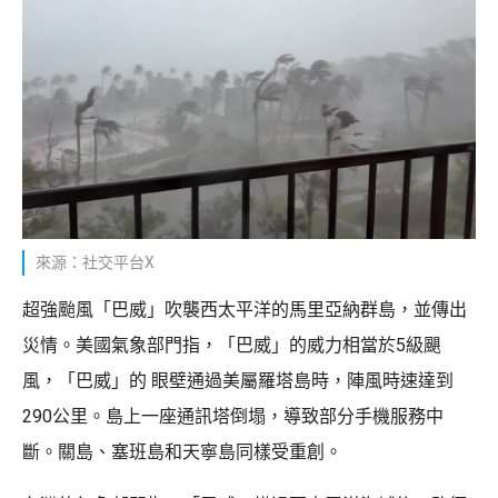
來源：社交平台X
超強颱風「巴威」吹襲西太平洋的馬里亞納群島，並傳出
災情。美國氣象部門指，「巴威」的威力相當於5級颶
風，「巴威」的 眼壁通過美屬羅塔島時，陣風時速達到
290公里。島上一座通訊塔倒塌，導致部分手機服務中
斷。關島、塞班島和天寧島同樣受重創。