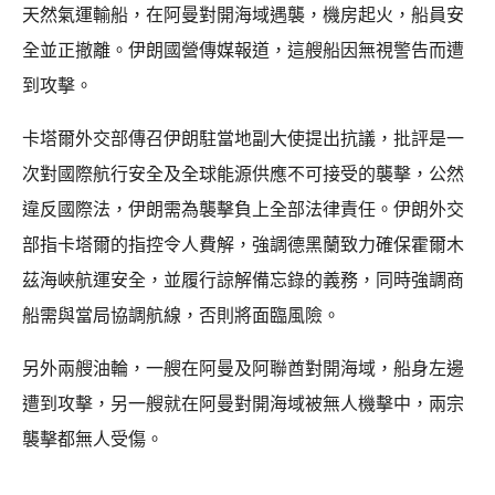
天然氣運輸船，在阿曼對開海域遇襲，機房起火，船員安
全並正撤離。伊朗國營傳媒報道，這艘船因無視警告而遭
到攻擊。
卡塔爾外交部傳召伊朗駐當地副大使提出抗議，批評是一
次對國際航行安全及全球能源供應不可接受的襲擊，公然
違反國際法，伊朗需為襲擊負上全部法律責任。伊朗外交
部指卡塔爾的指控令人費解，強調德黑蘭致力確保霍爾木
茲海峽航運安全，並履行諒解備忘錄的義務，同時強調商
船需與當局協調航線，否則將面臨風險。
另外兩艘油輪，一艘在阿曼及阿聯酋對開海域，船身左邊
遭到攻擊，另一艘就在阿曼對開海域被無人機擊中，兩宗
襲擊都無人受傷。