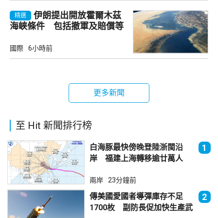
伊朗提出開放霍爾木茲
精選
海峽條件 包括撤軍及賠償等
國際
6小時前
更多新聞
至 Hit 新聞排行榜
白海豚最快傍晚登陸浙閩沿
1
岸 福建上海轉移逾廿萬人
兩岸
23分鐘前
傳美國愛國者導彈庫存不足
2
1700枚 副防長促加快生產武