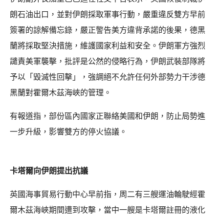
朗石油出口，並對伊朗採取軍事行動，嚴重違反雙方早前
簽署的諒解備忘錄，嚴正警告美方違背承諾的後果，德黑
蘭將採取堅決措施，維護國家利益和安全。伊朗軍方強烈
譴責美軍襲擊，批評是公然的侵略行為，伊朗武裝部隊將
予以「毀滅性回擊」，強調絕不允許任何外部勢力干涉德
黑蘭對霍爾木茲海峽的管理。
有報道指，部份區內國家正聯絡美國和伊朗，防止局勢進
一步升級，影響雙方的停火協議。
卡塔爾向伊朗提出抗議
英國海事貿易行動中心早前指，周二有三艘運油輪駛經霍
爾木茲海峽期間遭到攻擊，當中一艘是卡塔爾註冊的液化