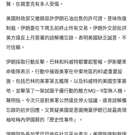
聲，在錫里克有多人受傷。
美國財政部又撤銷容許伊朗石油出售的許可證，意味恢復
制裁，伊朗要在下周五前終止所有交易。伊朗外交部批評
美方違反上月簽署的諒解備忘錄，表明美國缺乏誠意、不
可信賴。
伊朗採取行動反擊，巴林和科威特都響起警報。伊斯蘭革
命衛隊表示，行動中摧毀美軍在中東地區的85處重要設
施，包括巴林的美軍第五艦隊，以及科威特的美國空軍基
地，並擊落了一架試圖干擾行動的敵方MQ－9型無人機。
聲明指，今次只是對美軍公然違反停火協議、違背諒解備
忘錄的初步回應，又質疑美國是意圖掩蓋伊朗已故最高領
袖哈梅內伊國葬的「歷史性事件」。
伊朗副外長加里巴巴迪在社交平台表示，美國恢復制裁伊