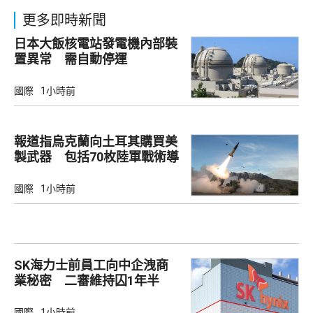
更多即時新聞
日本大飯核電站發電機內部裝
置異常 需自動停運
國際
1小時前
報道指烏克蘭向土耳其購買美
製武器 包括70枚陸軍戰術導
彈
國際
1小時前
SK海力士前員工向中企洩商
業秘密 二審維持囚1年半
國際
1小時前