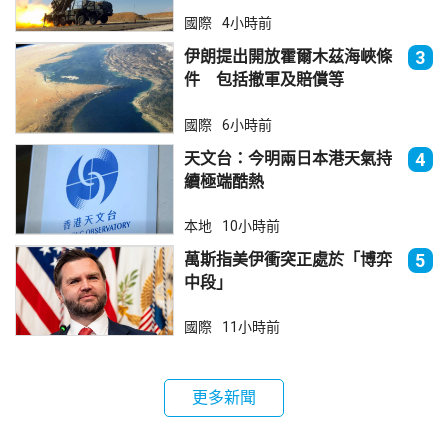
器
國際
4小時前
伊朗提出開放霍爾木茲海峽條
3
件 包括撤軍及賠償等
國際
6小時前
天文台：今明兩日本港天氣持
4
續極端酷熱
本地
10小時前
萬斯指美伊衝突正處於「博弈
5
中段」
國際
11小時前
更多新聞